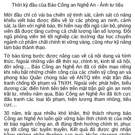
Thời kỳ đầu của Báo Công an Nghệ An - Ảnh tư liệu
Mới đầu chỉ có vài ba chiến sỹ trinh sát, cảnh sát có năng
khiếu viết báo được điều về từ các phòng an ninh, cảnh
sát, lạ lẫm với nghề báo, thì hiện nay đội ngũ cán bộ, phóng
viên đã được tăng cường cả chất lượng lẫn số lượng. Đội
ngũ phóng viên trẻ tốt nghiệp các trường đại học chuyên
ngành có phẩm chất chính trị vững vàng, cũng như kỹ năng
làm báo thành thạo.
Tờ báo từng bước được nâng cao về cả nội dung và hình
thức. Ngoài những vấn đề thời sự, chính trị, kinh tế xã hội,
đời sống…, Báo Công an Nghệ An đã có diện mạo riêng
khi nêu bật những chiến công của các chiến sỹ công an và
phong trào Quần chúng bảo vệ ANTQ trên mặt trận đấu
tranh chống tội phạm và TNXH. Ngoài việc phát hiện, biểu
dương các điển hình tiên tiến trên mặt trận giữ gìn an ninh
trật tự, nhiều năm qua, Báo Công an Nghệ An đã tích cực
đấu tranh các loại tội phạm, hiện tượng tham nhũng, tiêu
cực…
30 năm, trải qua nhiều khó khăn, thử thách nhưng báo
Công an Nghệ An luôn giữ vững bản lĩnh chính trị của một
tờ báo ngành công an, đi đúng định hướng chính trị, phục
vụ tốt công tác tuyên truyền. Kết quả đó được ghi nhận
bằng những phần thưởng cao quý: Huân chương chiến