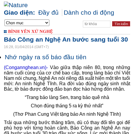
Giao diện:
Đầy đủ
Dành cho di động
BÌNH YÊN XỨ NGHỆ
Báo Công an Nghệ An bước sang tuổi 30
16:28, 01/04/2014 (GMT+7)
Nhớ ngày ra số báo đầu tiên
(Congannghean.vn)-
Vào giữa thập niên 80, trong những
năm cuối cùng của cơ chế bao cấp, trong làng báo chí Việt
Nam nói chung, Nghệ An nói riêng đã xuất hiện một tên tuổi
mới: An ninh Nghệ Tĩnh. Ra đời vào đúng ngày sinh nhật
Bác, tờ báo được đông đảo bạn đọc hào hứng đón nhận.
“Trang báo làng Sen, trang báo quê nhà
Chọn đúng tháng 5 ra kỳ thứ nhất”
(Thơ Phan Cung Việt tặng báo An ninh Nghệ Tĩnh)
Trải qua những bước thăng trầm, dù có thay đổi tên gọi để
phù hợp với từng hoàn cảnh, Báo Công an Nghệ An nay
đã bước vào tuổi 30 tràn đầy sức sống. Lúc mới thành lập,