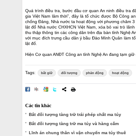
Quá trình điều tra, bước đầu cơ quan An ninh điều tra
gia Việt Nam lâm thời”, đây là tổ chức được Bộ Công a
chống Đảng, Nhà nước ta hoạt động với phương châm 3 sạch
lật đổ Nhà nước CHXHCN Việt Nam, xóa bỏ vai trò lãnh
thu thập thông tin các công dân trên địa bàn tỉnh Nghệ 
với mục đích trưng cầu dân ý bầu Đào Minh Quân làm tổ
lật đổ.
Hiện Cơ quan ANĐT Công an tỉnh Nghệ An đang tạm giữ đố
Tags:
bắt giữ
đối tượng
phản động
hoạt động
Các tin khác
Bắt đối tượng tàng trữ trái phép chất ma túy
Bắt đối tượng tàng trữ ma túy và hàng cấm
Lĩnh án chung thân vì vận chuyển ma túy thuê