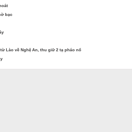
hoát
cờ bạc
áy
ừ Lào về Nghệ An, thu giữ 2 tạ pháo nổ
́y