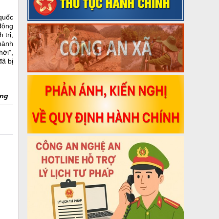
quốc
động
 trị,
hành
hời”,
ã bị
ng