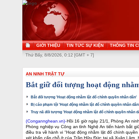
GIỚI THIỆU
TIN TỨC SỰ KIỆN
THÔNG TIN C
Thứ Bẩy, 8/8/2026, 0:12 [GMT + 7]
AN NINH TRẬT TỰ
Bắt giữ đối tượng hoạt động nhằm
Bắt đối tượng 'Hoạt động nhằm lật đổ chính quyền nhân dân'
Bị cáo phạm tội 'Hoạt động nhằm lật đổ chính quyền nhân dân
Truy nã đối tượng 'Hoạt động nhằm lật đổ chính quyền nhân d
(Congannghean.vn)-
Hồi 16 giờ ngày 21/1, Phòng An ni
Phòng nghiệp vụ Công an tỉnh Nghệ An tiến hành bắt gi
điều tra về hành vi “Hoạt động nhằm lật đổ chính quyền
xét khẩn cấp chỗ ở của Trần Hữu Đức tại xã Xuân Lâm, h