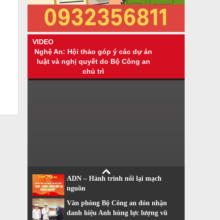
VIDEO
Nghệ An: Hội thảo góp ý các dự án
luật và nghị quyết do Bộ Công an
chủ trì
ADN – Hành trình nối lại mạch
nguồn
Văn phòng Bộ Công an đón nhận
danh hiệu Anh hùng lực lượng vũ