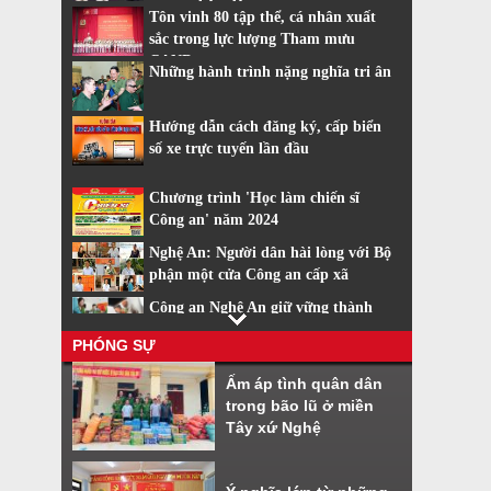
trang nhân dân
Tôn vinh 80 tập thể, cá nhân xuất
sắc trong lực lượng Tham mưu
CAND
Những hành trình nặng nghĩa tri ân
Hướng dẫn cách đăng ký, cấp biển
số xe trực tuyến lần đầu
Chương trình 'Học làm chiến sĩ
Công an' năm 2024
Nghệ An: Người dân hài lòng với Bộ
phận một cửa Công an cấp xã
Công an Nghệ An giữ vững thành
tích dẫn đầu về cải cách hành chính
PHÓNG SỰ
Nhiều tiện ích khi sử dụng phần
Ấm áp tình quân dân
mềm VNeiD
trong bão lũ ở miền
Cách đăng ký tài khoản định danh
Tây xứ Nghệ
điện tử