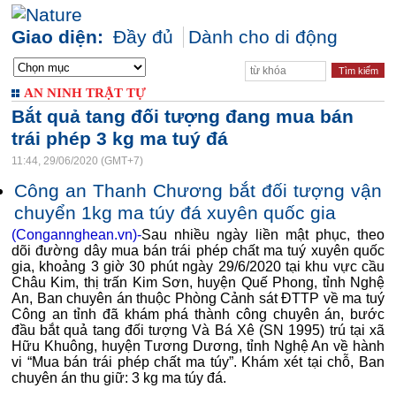
Giao diện:
Đầy đủ
Dành cho di động
AN NINH TRẬT TỰ
Bắt quả tang đối tượng đang mua bán
trái phép 3 kg ma tuý đá
11:44, 29/06/2020 (GMT+7)
Công an Thanh Chương bắt đối tượng vận
chuyển 1kg ma túy đá xuyên quốc gia
(Congannghean.vn)-
Sau nhiều ngày liền mật phục, theo
dõi đường dây mua bán trái phép chất ma tuý xuyên quốc
gia, khoảng 3 giờ 30 phút ngày 29/6/2020 tại khu vực cầu
Châu Kim, thị trấn Kim Sơn, huyện Quế Phong, tỉnh Nghệ
An, Ban chuyên án thuộc Phòng Cảnh sát ĐTTP về ma tuý
Công an tỉnh đã khám phá thành công chuyên án, bước
đầu bắt quả tang đối tượng Và Bá Xê (SN 1995) trú tại xã
Hữu Khuông, huyện Tương Dương, tỉnh Nghệ An về hành
vi “Mua bán trái phép chất ma túy”. Khám xét tại chỗ, Ban
chuyên án thu giữ: 3 kg ma túy đá.