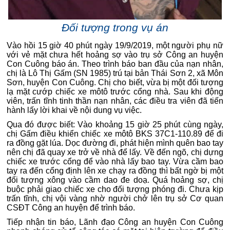
Đối tượng trong vụ án
Vào hồi 15 giờ 40 phút ngày 19/9/2019, một người phụ nữ
với vẻ mặt chưa hết hoảng sợ vào trụ sở Công an huyện
Con Cuông báo án. Theo trình báo ban đầu của nạn nhân,
chị là Lô Thị Gấm (SN 1985) trú tại bản Thái Sơn 2, xã Môn
Sơn, huyện Con Cuông. Chị cho biết, vừa bị một đối tượng
lạ mặt cướp chiếc xe môtô trước cổng nhà. Sau khi động
viên, trấn tĩnh tinh thần nạn nhân, các điều tra viên đã tiến
hành lấy lời khai về nội dung vụ việc.
Qua đó được biết: Vào khoảng 15 giờ 25 phút cùng ngày,
chị Gấm điều khiển chiếc xe môtô BKS 37C1-110.89 để đi
ra đồng gặt lúa. Dọc đường đi, phát hiện mình quên bao tay
nên chị đã quay xe trở về nhà để lấy. Về đến ngõ, chị dựng
chiếc xe trước cổng để vào nhà lấy bao tay. Vừa cầm bao
tay ra đến cổng định lên xe chạy ra đồng thì bất ngờ bị một
đối tượng xông vào cầm dao đe doạ. Quá hoảng sợ, chị
buộc phải giao chiếc xe cho đối tượng phóng đi. Chưa kịp
trấn tĩnh, chị vội vàng nhờ người chở lên trụ sở Cơ quan
CSĐT Công an huyện để trình báo.
Tiếp nhận tin báo, Lãnh đạo Công an huyện Con Cuông