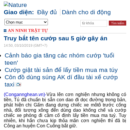
Giao diện:
Đầy đủ
Dành cho di động
AN NINH TRẬT TỰ
Truy bắt tên cướp sau 5 giờ gây án
14:50, 03/10/2019 (GMT+7)
Cảnh báo gia tăng các nhóm cướp 'tuổi
teen'
Cướp giật tài sản để lấy tiền mua ma túy
Côn đồ dùng súng AK dí đầu tài xế cướp
taxi
(Congannghean.vn)-
Vừa lên cơn nghiện nhưng không có
tiền, Tú đã chuẩn bị sẵn con dao đi dọc đường trong bản,
phát hiện chị Gấm đang dựng chiếc xe môtô trước cổng
nhà, đối tượng xông đến dùng dao khống chế và cướp
chiếc xe phóng đi cầm cố định lấy tiền mua ma tuý. Tuy
nhiên, khi hắn chưa kịp thỏa mãn cơn nghiện thì đã bị
Công an huyện Con Cuông bắt giữ.