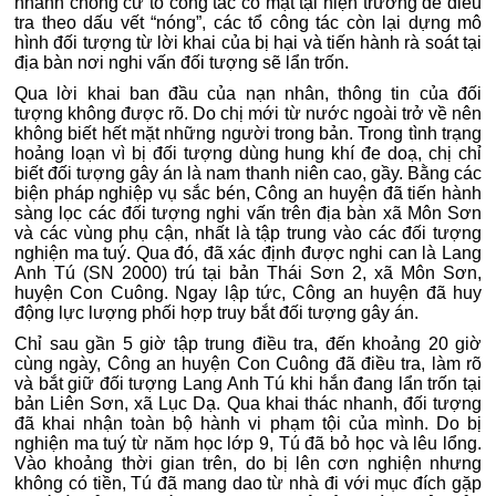
nhanh chóng cử tổ công tác có mặt tại hiện trường để điều
tra theo dấu vết “nóng”, các tổ công tác còn lại dựng mô
hình đối tượng từ lời khai của bị hại và tiến hành rà soát tại
địa bàn nơi nghi vấn đối tượng sẽ lẩn trốn.
Qua lời khai ban đầu của nạn nhân, thông tin của đối
tượng không được rõ. Do chị mới từ nước ngoài trở về nên
không biết hết mặt những người trong bản. Trong tình trạng
hoảng loạn vì bị đối tượng dùng hung khí đe doạ, chị chỉ
biết đối tượng gây án là nam thanh niên cao, gầy. Bằng các
biện pháp nghiệp vụ sắc bén, Công an huyện đã tiến hành
sàng lọc các đối tượng nghi vấn trên địa bàn xã Môn Sơn
và các vùng phụ cận, nhất là tập trung vào các đối tượng
nghiện ma tuý. Qua đó, đã xác định được nghi can là Lang
Anh Tú (SN 2000) trú tại bản Thái Sơn 2, xã Môn Sơn,
huyện Con Cuông. Ngay lập tức, Công an huyện đã huy
động lực lượng phối hợp truy bắt đối tượng gây án.
Chỉ sau gần 5 giờ tập trung điều tra, đến khoảng 20 giờ
cùng ngày, Công an huyện Con Cuông đã điều tra, làm rõ
và bắt giữ đối tượng Lang Anh Tú khi hắn đang lẩn trốn tại
bản Liên Sơn, xã Lục Dạ. Qua khai thác nhanh, đối tượng
đã khai nhận toàn bộ hành vi phạm tội của mình. Do bị
nghiện ma tuý từ năm học lớp 9, Tú đã bỏ học và lêu lổng.
Vào khoảng thời gian trên, do bị lên cơn nghiện nhưng
không có tiền, Tú đã mang dao từ nhà đi với mục đích gặp