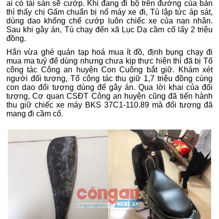
ai có tài sản sẽ cướp. Khi đang đi bộ trên đường của bản
thì thấy chị Gấm chuẩn bị nổ máy xe đi, Tú lập tức áp sát,
dùng dao khống chế cướp luôn chiếc xe của nạn nhân.
Sau khi gây án, Tú chạy đến xã Lục Dạ cầm cố lấy 2 triệu
đồng.
Hắn vừa ghé quán tạp hoá mua ít đồ, định bụng chạy đi
mua ma tuý để dùng nhưng chưa kịp thực hiện thì đã bị Tổ
công tác Công an huyện Con Cuông bắt giữ.
Khám xét
người đối tượng, Tổ công tác thu giữ 1,7 triệu đồng cùng
con dao đối tượng dùng để gây án. Qua lời khai của đối
tượng, Cơ quan CSĐT Công an huyện cũng đã tiến hành
thu giữ chiếc xe máy BKS 37C1-110.89 mà đối tượng đã
mang đi cầm cố.