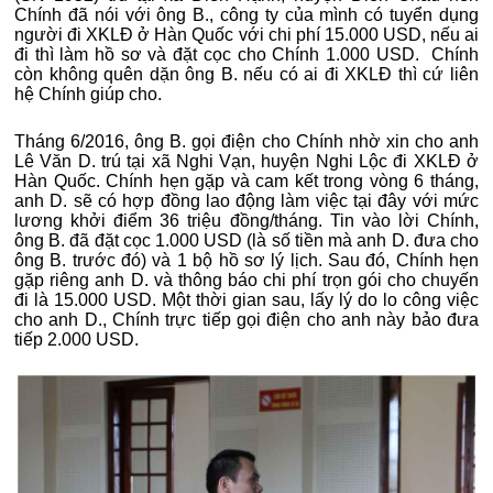
Chính đã nói với ông B., công ty của mình có tuyển dụng
người đi XKLĐ ở Hàn Quốc với chi phí 15.000 USD, nếu ai
đi thì làm hồ sơ và đặt cọc cho Chính 1.000 USD. Chính
còn không quên dặn ông B. nếu có ai đi XKLĐ thì cứ liên
hệ Chính giúp cho.
Tháng 6/2016, ông B. gọi điện cho Chính nhờ xin cho anh
Lê Văn D. trú tại xã Nghi Vạn, huyện Nghi Lộc đi XKLĐ ở
Hàn Quốc. Chính hẹn gặp và cam kết trong vòng 6 tháng,
anh D. sẽ có hợp đồng lao động làm việc tại đây với mức
lương khởi điểm 36 triệu đồng/tháng. Tin vào lời Chính,
ông B. đã đặt cọc 1.000 USD (là số tiền mà anh D. đưa cho
ông B. trước đó) và 1 bộ hồ sơ lý lịch. Sau đó, Chính hẹn
gặp riêng anh D. và thông báo chi phí trọn gói cho chuyến
đi là 15.000 USD. Một thời gian sau, lấy lý do lo công việc
cho anh D., Chính trực tiếp gọi điện cho anh này bảo đưa
tiếp 2.000 USD.