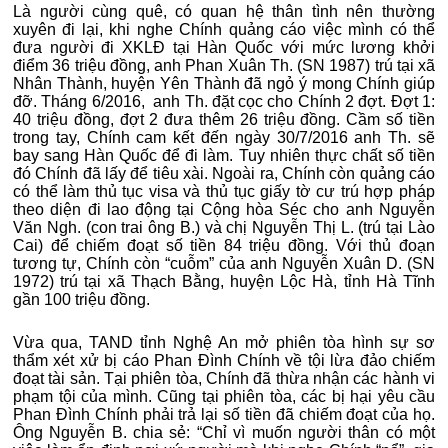
Là người cùng quê, có quan hệ thân tình nên thường
xuyên đi lại, khi nghe Chính quảng cáo việc mình có thể
đưa người đi XKLĐ tại Hàn Quốc với mức lương khởi
điểm 36 triệu đồng, anh Phan Xuân Th. (SN 1987) trú tại xã
Nhân Thành, huyện Yên Thành đã ngỏ ý mong Chính giúp
đỡ. Tháng 6/2016, anh Th. đặt cọc cho Chính 2 đợt. Đợt 1:
40 triệu đồng, đợt 2 đưa thêm 26 triệu đồng. Cầm số tiền
trong tay, Chính cam kết đến ngày 30/7/2016 anh Th. sẽ
bay sang Hàn Quốc để đi làm. Tuy nhiên thực chất số tiền
đó Chính đã lấy để tiêu xài. Ngoài ra, Chính còn quảng cáo
có thể làm thủ tục visa và thủ tục giấy tờ cư trú hợp pháp
theo diện đi lao động tại Cộng hòa Séc cho anh Nguyễn
Văn Ngh. (con trai ông B.) và chị Nguyễn Thị L. (trú tại Lào
Cai) để chiếm đoạt số tiền 84 triệu đồng. Với thủ đoạn
tương tự, Chính còn “cuỗm” của anh Nguyễn Xuân D. (SN
1972) trú tại xã Thạch Bằng, huyện Lộc Hà, tỉnh Hà Tĩnh
gần 100 triệu đồng.
Vừa qua, TAND tỉnh Nghệ An mở phiên tòa hình sự sơ
thẩm xét xử bị cáo Phan Đình Chính về tội lừa đảo chiếm
đoạt tài sản. Tại phiên tòa, Chính đã thừa nhận các hành vi
phạm tội của mình. Cũng tại phiên tòa, các bị hại yêu cầu
Phan Đình Chính phải trả lại số tiền đã chiếm đoạt của họ.
Ông Nguyễn B. chia sẻ: “Chỉ vì muốn người thân có một