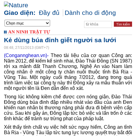
Giao diện:
Đầy đủ
Dành cho di động
AN NINH TRẬT TỰ
Kẻ dùng búa đinh giết người sa lưới
08:48, 27/11/2013 (GMT+7)
(Congannghean.vn)-
Theo tài liệu của cơ quan Công an:
Năm 2012, để kiếm kế sinh nhai, Đào Thái Đông (SN 1987)
rời xa mảnh đất Thanh Chương, Nghệ An vào Nam làm
công nhân ở một công ty chăn nuôi thuộc tỉnh Bà Rịa -
Vũng Tàu. Một ngày cuối tháng 7/2012, đang trong quá
trình làm việc tại công ty này thì Đông xảy ra mâu thuẫn với
một người tên là Đen dẫn đến xô xát.
Trong lúc không kiềm chế được cơn nóng giận, Đào Thái
Đông dùng búa đinh đập nhiều nhát vào đầu của anh Đen
khiến nạn nhân bị thương nặng phải đưa đi bệnh viện cấp
cứu. Sau khi gây án, Đông lập tức bỏ việc và lẩn trốn ở các
tỉnh khác để tránh sự trừng phạt của pháp luật.
Xét thấy tính chất vụ việc hết sức nguy hiểm, Công an tỉnh
Bà Rịa - Vũng Tàu lập tức tung lực lượng quyết truy bắt đối