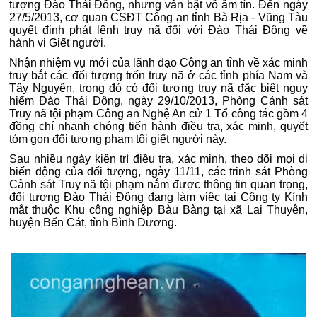
tượng Đào Thái Đông, nhưng vẫn bặt vô âm tín. Đến ngày
27/5/2013, cơ quan CSĐT Công an tỉnh Bà Rịa - Vũng Tàu
quyết định phát lệnh truy nã đối với Đào Thái Đông về
hành vi Giết người.
Nhận nhiệm vụ mới của lãnh đạo Công an tỉnh về xác minh
truy bắt các đối tượng trốn truy nã ở các tỉnh phía Nam và
Tây Nguyên, trong đó có đối tượng truy nã đặc biệt nguy
hiểm Đào Thái Đông, ngày 29/10/2013, Phòng Cảnh sát
Truy nã tội phạm Công an Nghệ An cử 1 Tổ công tác gồm 4
đồng chí nhanh chóng tiến hành điều tra, xác minh, quyết
tóm gọn đối tượng phạm tội giết người này.
Sau nhiều ngày kiên trì điều tra, xác minh, theo dõi mọi di
biến động của đối tượng, ngày 11/11, các trinh sát Phòng
Cảnh sát Truy nã tội phạm nắm được thông tin quan trọng,
đối tượng Đào Thái Đông đang làm việc tại Công ty Kính
mắt thuộc Khu công nghiệp Bàu Bàng tại xã Lai Thuyên,
huyện Bến Cát, tỉnh Bình Dương.