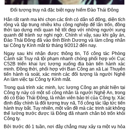
Đối tượng truy nã đặc biệt nguy hiểm Đào Thái Đông
Hắn rất ranh ma khi chọn các tỉnh có dân số đông, diện tích
rộng và tập trung nhiều khu công nghiệp để lẩn trốn, đồng
thời tạo dựng mối quan hệ tốt đẹp với những người xung
quanh để tránh sự nghi ngờ. Chính vì vậy, sau khi gây án,
Đào Thái Đông đã vào tỉnh Bình Dương và làm công nhân
tại Công ty Kính mắt từ tháng 9/2012 đến nay.
Ngay sau khi nhận được thông tin, Tổ công tác Phòng
Cảnh sát Truy nã tội phạm nhanh chóng phối hợp với Cục
C52B triển khai lực lượng xuống địa bàn tiến hành xác
minh. Đồng thời, phối hợp với Ban Công an xã Lai Thuyên
tiến hành rà soát, xác minh các đối tượng là người Nghệ
An làm việc tại Công ty Kính mắt.
Trong quá trình xác minh, lực lượng Công an phát hiện tại
Công ty này có một số công nhân là người Nghệ An, trong
đó có Đào Thái Đông, là nhân viên bảo trì của Công ty. Xác
định đây chính là đối tượng truy nã, Tổ công tác lập tức tiến
hành truy bắt. Tuy nhiên, một vấn đề mà các trinh sát không
thể lường trước được là Đông đã nhanh chân bỏ trốn khỏi
Công ty.
Bởi trước đó 1 tuần, nơi đây chẳng may xảy ra một vụ hỏa