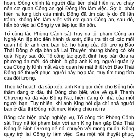
hoạn, Đông chính là người đầu tiên phát hiện ra vụ cháy
nên cơ quan Công an gọi Đông lên làm việc. Sợ bị phát
hiện ra tung tích của mình, Đông đã tìm các lý do để lẩn
tránh, không lên làm việc với cơ quan Công an, sau đó,
hắn bỏ việc tại Công ty và tiếp tục lẩn trốn.
Tổ công tác Phòng Cảnh sát Truy nã tội phạm Công an
Nghệ An lập tức tiến hành rà soát, điều tra tất cả các mối
quan hệ từ anh em, bạn bè, họ hàng của đối tượng Đào
Thái Đông ở địa bàn xã Lai Thuyên nhưng không có kết
quả. Ngay sau đó, Tổ công tác quyết định họp bàn đưa ra
phương án mới, đó chính là gặp anh King, người quản lý
của Công ty Kính mắt và có quan hệ mật thiết với Đào Thái
Đông để thuyết phục người này hợp tác, truy tìm tung tích
của đối tượng.
Theo kế hoạch đã sắp xếp, anh King gọi điện cho Đông hỏi
thăm đang ở đâu thì Đông cho biết, vừa về quê Thanh
Chương và đã vào Đồng Nai, hiện đang ở nhà của một
người bạn. Tuy nhiên, khi anh King hỏi địa chỉ nhà người
bạn ở đâu thì Đông một mực không chịu nói ra.
Bằng các biện pháp nghiệp vụ, Tổ công tác Phòng Cảnh
sát Truy nã tội phạm bàn với anh King hẹn gặp Đào Thái
Đông ở Bình Dương để nói chuyện với mong muốn, Đông
quay trở lại Công ty làm việc. Sau một hồi thuyết phục,