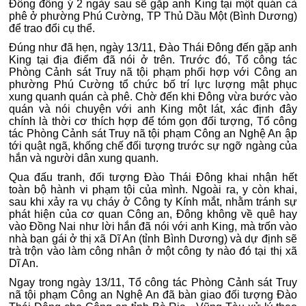
Đông đồng ý 2 ngày sau sẽ gặp anh King tại một quán cà
phê ở phường Phú Cường, TP Thủ Dầu Một (Bình Dương)
để trao đổi cụ thể.
Đúng như đã hẹn, ngày 13/11, Đào Thái Đông đến gặp anh
King tại địa điểm đã nói ở trên. Trước đó, Tổ công tác
Phòng Cảnh sát Truy nã tội phạm phối hợp với Công an
phường Phú Cường tổ chức bố trí lực lượng mật phục
xung quanh quán cà phê. Chờ đến khi Đông vừa bước vào
quán và nói chuyện với anh King một lát, xác định đây
chính là thời cơ thích hợp để tóm gọn đối tượng, Tổ công
tác Phòng Cảnh sát Truy nã tội phạm Công an Nghệ An ập
tới quật ngã, khống chế đối tượng trước sự ngỡ ngàng của
hắn và người dân xung quanh.
Qua đấu tranh, đối tượng Đào Thái Đông khai nhận hết
toàn bộ hành vi phạm tội của mình. Ngoài ra, y còn khai,
sau khi xảy ra vụ cháy ở Công ty Kính mắt, nhằm tránh sự
phát hiện của cơ quan Công an, Đông không về quê hay
vào Đồng Nai như lời hắn đã nói với anh King, mà trốn vào
nhà bạn gái ở thị xã Dĩ An (tỉnh Bình Dương) và dự định sẽ
trà trộn vào làm công nhân ở một công ty nào đó tại thị xã
Dĩ An.
Ngay trong ngày 13/11, Tổ công tác Phòng Cảnh sát Truy
nã tội phạm Công an Nghệ An đã bàn giao đối tượng Đào