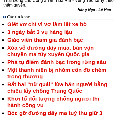
Thái Đông cho Công an tỉnh Bà Rịa - Vũng Tàu xử lý theo
thẩm quyền.
Hằng Nga - Lê Hoa
Các tin khác
Giết vợ chỉ vì vợ làm lật xe bò
3 ngày bắt 3 vụ hàng lậu
Giáo viên tham gia đánh bạc
Xóa sổ đường dây mua, bán vận
chuyển ma túy xuyên Quốc gia
Phá tụ điểm đánh bạc trong rừng sâu
Một thanh niên bị nhóm côn đồ chém
trọng thương
Bắt hai "nữ quái" lừa bán người bằng
chiêu lấy chồng Trung Quốc
Khởi tố đối tượng chống người thi
hành công vụ
Bóc gỡ đường dây ma tuý thu giữ 3