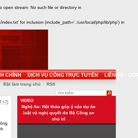
open stream: No such file or directory in
.txt' for inclusion (include_path='.:/usr/local/php/lib/php') in
NH CHÍNH
DỊCH VỤ CÔNG TRỰC TUYẾN
LIÊN HỆ - GÓP
Đặt làm trang chủ
RSS
VIDEO
T+7]
Nghệ An: Hội thảo góp ý các dự án
luật và nghị quyết do Bộ Công an
chủ trì
Công
nh