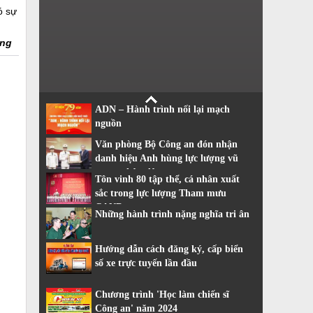
ó sự
ống
ADN – Hành trình nối lại mạch
nguồn
Văn phòng Bộ Công an đón nhận
danh hiệu Anh hùng lực lượng vũ
trang nhân dân
Tôn vinh 80 tập thể, cá nhân xuất
sắc trong lực lượng Tham mưu
CAND
Những hành trình nặng nghĩa tri ân
Hướng dẫn cách đăng ký, cấp biển
số xe trực tuyến lần đầu
Chương trình 'Học làm chiến sĩ
Công an' năm 2024