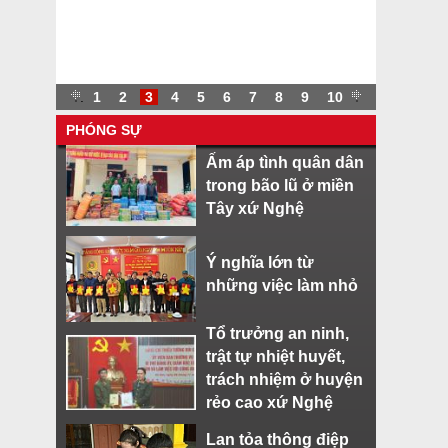
.
.
1
2
3
4
5
6
7
8
9
10
.
PHÓNG SỰ
Ấm áp tình quân dân
trong bão lũ ở miền
Tây xứ Nghệ
Ý nghĩa lớn từ
những việc làm nhỏ
Tổ trưởng an ninh,
trật tự nhiệt huyết,
trách nhiệm ở huyện
rẻo cao xứ Nghệ
Lan tỏa thông điệp