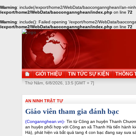
Warning
: include(/export/home2/WebData/baocongannghean//an-ninh-tra
/export/home2/WebData/baocongannghean/index.php
on line
72
Warning
: include(): Failed opening '/export/home2/WebData/baocongann
/export/home2/WebData/baocongannghean/index.php
on line
72
GIỚI THIỆU
TIN TỨC SỰ KIỆN
THÔNG T
Thứ Năm, 6/8/2026, 13:5 [GMT + 7]
AN NINH TRẬT TỰ
Giáo viên tham gia đánh bạc
(Congannghean.vn)-
Tin từ Công an huyện Thanh Chương 
an huyện phối hợp với Công an xã Thanh Hà tiến hành k
Hà), phát hiện và bắt quả tang 4 con bạc đang say sưa s