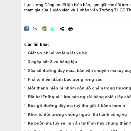
Lực lượng Công an đã lập biên bản, tạm giữ các đối tượn
tham gia của 1 giáo viên và 1 nhân viên Trường THCS Tha
Các tin khác
Giết vợ chỉ vì vợ làm lật xe bò
3 ngày bắt 3 vụ hàng lậu
Xóa sổ đường dây mua, bán vận chuyển ma túy xu
Phá tụ điểm đánh bạc trong rừng sâu
Một thanh niên bị nhóm côn đồ chém trọng thươn
Bắt hai "nữ quái" lừa bán người bằng chiêu lấy c
Bóc gỡ đường dây ma tuý thu giữ 3 bánh heroin
Khởi tố đối tượng chống người thi hành công vụ
Kẻ buôn ma túy sẽ lĩnh án tử hình hay chung thân