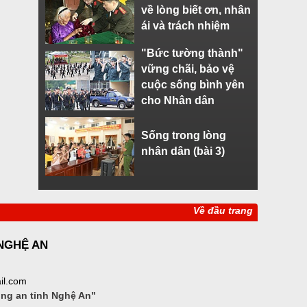
về lòng biết ơn, nhân
ái và trách nhiệm
"Bức tường thành"
vững chãi, bảo vệ
cuộc sống bình yên
cho Nhân dân
Sống trong lòng
nhân dân (bài 3)
Về đầu trang
 NGHỆ AN
il.com
ông an tỉnh Nghệ An"