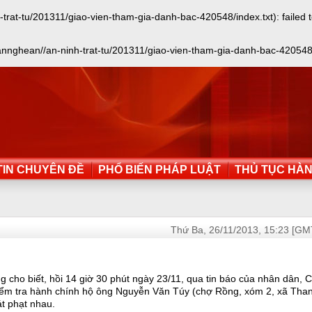
t-tu/201311/giao-vien-tham-gia-danh-bac-420548/index.txt): failed to 
ghean//an-ninh-trat-tu/201311/giao-vien-tham-gia-danh-bac-420548/index
IN CHUYÊN ĐỀ
PHỔ BIẾN PHÁP LUẬT
THỦ TỤC HÀ
Thứ Ba, 26/11/2013, 15:23 [GM
cho biết, hồi 14 giờ 30 phút ngày 23/11, qua tin báo của nhân dân, 
iểm tra hành chính hộ ông Nguyễn Văn Túy (chợ Rồng, xóm 2, xã Tha
át phạt nhau.