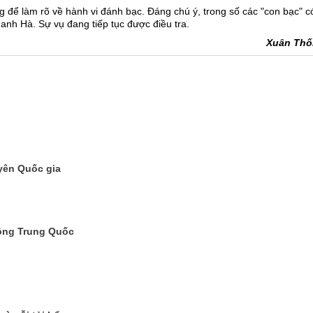
g để làm rõ về hành vi đánh bạc. Đáng chú ý, trong số các "con bạc" c
nh Hà. Sự vụ đang tiếp tục được điều tra.
Xuân Th
yên Quốc gia
g
hồng Trung Quốc
?