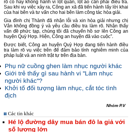
rõ có hay không hành vi lột quần, lột áo cần phải điều tra.
Sau khi vụ việc xảy ra, Công an xã đã tiến hành lấy lời khai
của hai bên và tư vấn cho hai bên làm công tác hòa giải.
Gia đình chị Thành đã nhận lỗi và xin hòa giải nhưng chị
Vân không đồng ý và yêu cầu điều tra làm rõ. Nhận thấy
vấn đề phức tạp, chúng tôi đã chuyển hồ sơ lên Công an
huyện Quỳ Hợp. Hiện, Công an huyện đã vào cuộc”.
Được biết, Công an huyện Quỳ Hợp đang tiến hành điều
tra làm rõ vụ việc trên để đảm bảo tính nghiêm minh của
pháp luật và an ninh trật tự trên địa bàn.
Phụ nữ cuồng ghen làm nhục người khác
Giới trẻ thấy gì sau hành vi "Làm nhục
người khác"?
Khởi tố đối tượng làm nhục, cắt tóc tình
địch
Nhóm P.V
Các tin khác
Hé lộ đường dây mua bán đô la giả với
số lượng lớn