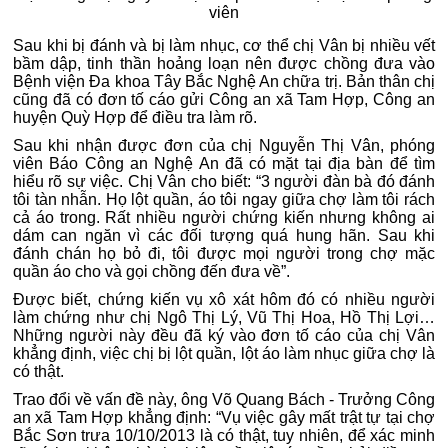
viên
Sau khi bị đánh và bị làm nhục, cơ thể chị Vân bị nhiều vết
bầm dập, tinh thần hoảng loạn nên được chồng đưa vào
Bệnh viện Đa khoa Tây Bắc Nghệ An chữa trị. Bản thân chị
cũng đã có đơn tố cáo gửi Công an xã Tam Hợp, Công an
huyện Quỳ Hợp để điều tra làm rõ.
Sau khi nhận được đơn của chị Nguyễn Thị Vân, phóng
viên Báo Công an Nghệ An đã có mặt tại địa bàn để tìm
hiểu rõ sự việc. Chị Vân cho biết: “3 người đàn bà đó đánh
tôi tàn nhẫn. Họ lột quần, áo tôi ngay giữa chợ làm tôi rách
cả áo trong. Rất nhiều người chứng kiến nhưng không ai
dám can ngăn vì các đối tượng quá hung hãn. Sau khi
đánh chán họ bỏ đi, tôi được mọi người trong chợ mặc
quần áo cho và gọi chồng đến đưa về”.
Được biết, chứng kiến vụ xô xát hôm đó có nhiều người
làm chứng như chị Ngô Thị Lý, Vũ Thị Hoa, Hồ Thị Lợi…
Những người này đều đã ký vào đơn tố cáo của chị Vân
khẳng định, việc chị bị lột quần, lột áo làm nhục giữa chợ là
có thật.
Trao đổi về vấn đề này, ông Võ Quang Bách - Trưởng Công
an xã Tam Hợp khẳng định: “Vụ việc gây mất trật tự tại chợ
Bắc Sơn trưa 10/10/2013 là có thật, tuy nhiên, để xác minh