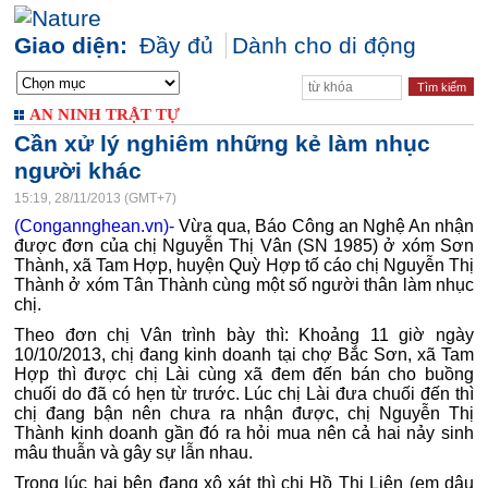
Giao diện:
Đầy đủ
Dành cho di động
AN NINH TRẬT TỰ
Cần xử lý nghiêm những kẻ làm nhục
người khác
15:19, 28/11/2013 (GMT+7)
(Congannghean.vn)-
Vừa qua, Báo Công an Nghệ An nhận
được đơn của chị Nguyễn Thị Vân (SN 1985) ở xóm Sơn
Thành, xã Tam Hợp, huyện Quỳ Hợp tố cáo chị Nguyễn Thị
Thành ở xóm Tân Thành cùng một số người thân làm nhục
chị.
Theo đơn chị Vân trình bày thì: Khoảng 11 giờ ngày
10/10/2013, chị đang kinh doanh tại chợ Bắc Sơn, xã Tam
Hợp thì được chị Lài cùng xã đem đến bán cho buồng
chuối do đã có hẹn từ trước. Lúc chị Lài đưa chuối đến thì
chị đang bận nên chưa ra nhận được, chị Nguyễn Thị
Thành kinh doanh gần đó ra hỏi mua nên cả hai nảy sinh
mâu thuẫn và gây sự lẫn nhau.
Trong lúc hai bên đang xô xát thì chị Hồ Thị Liên (em dâu