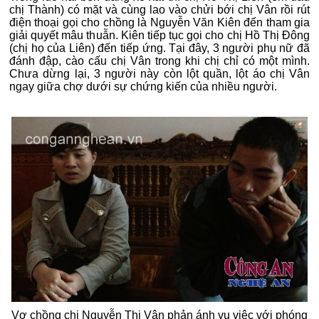
chị Thành) có mặt và cùng lao vào chửi bới chị Vân rồi rút
điện thoại gọi cho chồng là Nguyễn Văn Kiên đến tham gia
giải quyết mâu thuẫn. Kiên tiếp tục gọi cho chị Hồ Thị Đông
(chị họ của Liên) đến tiếp ứng. Tại đây, 3 người phụ nữ đã
đánh đập, cào cấu chị Vân trong khi chị chỉ có một mình.
Chưa dừng lại, 3 người này còn lột quần, lột áo chị Vân
ngay giữa chợ dưới sự chứng kiến của nhiều người.
Vợ chồng chị Nguyễn Thị Vân phản ánh vụ việc với phóng