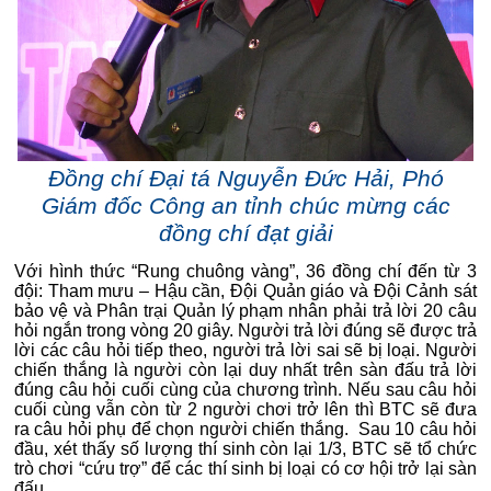
Đồng chí Đại tá Nguyễn Đức Hải, Phó
Giám đốc Công an tỉnh chúc mừng các
đồng chí đạt giải
Với hình thức “Rung chuông vàng”, 36 đồng chí đến từ 3
đội: Tham mưu – Hậu cần, Đội Quản giáo và Đội Cảnh sát
bảo vệ và Phân trại Quản lý phạm nhân phải trả lời 20 câu
hỏi ngắn trong vòng 20 giây. Người trả lời đúng sẽ được trả
lời các câu hỏi tiếp theo, người trả lời sai sẽ bị loại. Người
chiến thắng là người còn lại duy nhất trên sàn đấu trả lời
đúng câu hỏi cuối cùng của chương trình. Nếu sau câu hỏi
cuối cùng vẫn còn từ 2 người chơi trở lên thì BTC sẽ đưa
ra câu hỏi phụ để chọn người chiến thắng. Sau 10 câu hỏi
đầu, xét thấy số lượng thí sinh còn lại 1/3, BTC sẽ tổ chức
trò chơi “cứu trợ” để các thí sinh bị loại có cơ hội trở lại sàn
đấu.