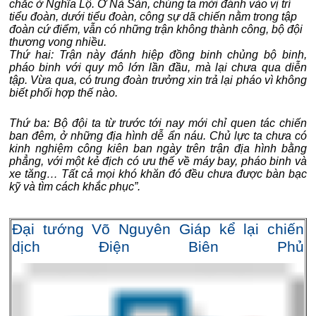
chắc ở Nghĩa Lộ. Ở Nà Sản, chúng ta mới đánh vào vị trí
tiểu đoàn, dưới tiểu đoàn, công sự dã chiến nằm trong tập
đoàn cứ điểm, vẫn có những trận không thành công, bộ đội
thương vong nhiều.
Thứ hai: Trận này đánh hiệp đồng binh chủng bộ binh,
pháo binh với quy mô lớn lần đầu, mà lại chưa qua diễn
tập. Vừa qua, có trung đoàn trưởng xin trả lại pháo vì không
biết phối hợp thế nào.
Thứ ba: Bộ đội ta từ trước tới nay mới chỉ quen tác chiến
ban đêm, ở những địa hình dễ ẩn náu. Chủ lực ta chưa có
kinh nghiệm công kiên ban ngày trên trận địa hình bằng
phẳng, với một kẻ địch có ưu thế về máy bay, pháo binh và
xe tăng… Tất cả mọi khó khăn đó đều chưa được bàn bạc
kỹ và tìm cách khắc phục”.
Đại tướng Võ Nguyên Giáp kể lại chiến
dịch Điện Biên Phủ