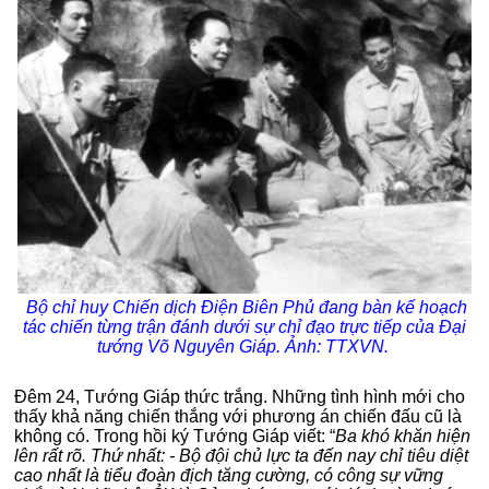
Bộ chỉ huy Chiến dịch Điện Biên Phủ đang bàn kế hoạch
tác chiến từng trận đánh
dưới sự chỉ đạo trực tiếp của Đại
tướng Võ Nguyên Giáp
. Ảnh: TTXVN.
Đêm 24, Tướng Giáp thức trắng. Những tình hình mới cho
thấy khả năng chiến thắng với phương án chiến đấu cũ là
không có. Trong hồi ký Tướng Giáp viết: “
Ba khó khăn hiện
lên rất rõ. Thứ nhất: - Bộ đội chủ lực ta đến nay chỉ tiêu diệt
cao nhất là tiểu đoàn địch tăng cường, có công sự vững