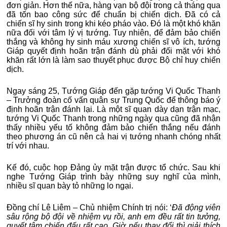
đơn giản. Hơn thế nữa, hàng vạn bộ đội trong cả tháng qua
đã tốn bao công sức để chuẩn bị chiến dịch. Đã có cả
chiến sĩ hy sinh trong khi kéo pháo vào. Đó là một khó khăn
nữa đối với tâm lý vị tướng. Tuy nhiên, để đảm bảo chiến
thắng và không hy sinh máu xương chiến sĩ vô ích, tướng
Giáp quyết định hoãn trận đánh dù phải đối mặt với khó
khăn rất lớn là làm sao thuyết phục được Bộ chỉ huy chiến
dịch.
Ngay sáng 25, Tướng Giáp đến gặp tướng Vi Quốc Thanh
– Trưởng đoàn cố vấn quân sự Trung Quốc để thông báo ý
định hoãn trận đánh lại. Là một sĩ quan dày dạn trận mạc,
tướng Vi Quốc Thanh trong những ngày qua cũng đã nhận
thấy nhiều yếu tố không đảm bảo chiến thắng nếu đánh
theo phương án cũ nên cả hai vị tướng nhanh chóng nhất
trí với nhau.
Kế đó, cuộc họp Đảng ủy mặt trận được tổ chức. Sau khi
nghe Tướng Giáp trình bày những suy nghĩ của mình,
nhiều sĩ quan bày tỏ những lo ngại.
Đồng chí Lê Liêm – Chủ nhiệm Chính trị nói: ‘
Đã động viên
sâu rộng bộ đội về nhiệm vụ rồi, anh em đều rất tin tưởng,
quyết tâm chiến đấu rất cao. Giờ nếu thay đổi thì giải thích