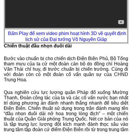
Bấm Play để xem video phim hoạt hình 3D về quyết định
lịch sử của Đại tướng Võ Nguyên Giáp
Chiến thuật đầu nhọn đuôi dài
Bước vào chuẩn bị cho chiến dịch Điện Biên Phủ, Bộ Tổng
tham mưu của ta cử một đoàn cán bộ do đồng chí Hoàng
Văn Thái chỉ huy, đi trước chuẩn bị chiến trường. Cùng đi
với đoàn còn có một đoàn cố vấn quân sự của CHND
Trung Hoa.
Qua nghiên cứu lực lượng quân Pháp đổ xuống Mường
Thanh, Đoàn công tác của ta và các cố vấn nước bạn nhất
trí dùng phương án đánh nhanh thắng nhanh để tiêu diệt
Điện Biên. Chiến thuật sử dụng trong trận đánh mang tên
“đầu nhọn đuôi dài nở hoa trong lòng địch” – một chiến
thuật của Quân Giải phóng Trung Quốc. Nét cơ bản của nó
là tập trung lực lượng đột kích mạnh đánh thọc sâu vào
trung tâm tập đoàn cứ điểm Điện Biên rồi từ trong trung tâm