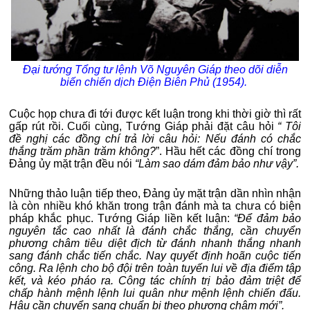
Đại tướng Tổng tư lệnh Võ Nguyên Giáp theo dõi diễn
biến chiến dịch Điện Biên Phủ (1954).
Cuộc họp chưa đi tới được kết luận trong khi thời giờ thì rất
gấp rút rồi. Cuối cùng, Tướng Giáp phải đặt câu hỏi
“ Tôi
đề nghị các đồng chí trả lời câu hỏi: Nếu đánh có chắc
thắng trăm phần trăm không?
”. Hầu hết các đồng chí trong
Đảng ủy mặt trận đều nói
“Làm sao dám đảm bảo như vậy”.
Những thảo luận tiếp theo, Đảng ủy mặt trận dần nhìn nhận
là còn nhiều khó khăn trong trận đánh mà ta chưa có biện
pháp khắc phục. Tướng Giáp liền kết luận:
“Để đảm bảo
nguyên tắc cao nhất là đánh chắc thắng, cần chuyển
phương châm tiêu diệt địch từ đánh nhanh thắng nhanh
sang đánh chắc tiến chắc. Nay quyết định hoãn cuộc tiến
công. Ra lệnh cho bộ đội trên toàn tuyến lui về địa điểm tập
kết, và kéo pháo ra. Công tác chính trị bảo đảm triệt để
chấp hành mệnh lệnh lui quân như mệnh lệnh chiến đấu.
Hậu cần chuyển sang chuẩn bị theo phương châm mới”.