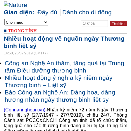
Giao diện:
Đầy đủ
Dành cho di động
TRONG TỈNH
Nhiều hoạt động về nguồn ngày Thương
binh liệt sỹ
14:50, 25/07/2019 (GMT+7)
Công an Nghệ An thăm, tặng quà tại Trung
tâm Điều dưỡng thương binh
Nhiều hoạt động ý nghĩa kỷ niệm ngày
Thương binh – Liệt sỹ
Báo Công an Nghệ An: Dâng hoa, dâng
hương nhân ngày thương binh liệt sỹ
(Congannghean.vn)-
Nhân kỷ niệm 72 năm Ngày Thương
binh liệt sỹ (27/7/1947 - 27/7/2019), chiều 24/7, Phòng
Cảnh sát PCCC&CNCH Công an tỉnh đã tổ chức thăm,
tặng quà cho các thương binh đang điều trị tại Trung tâm
điều dưỡng thương bệnh binh Nghệ An.