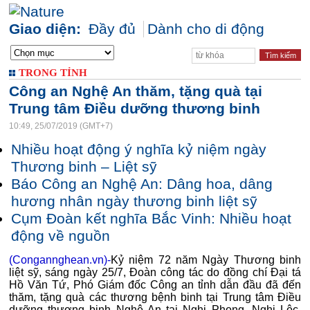
Giao diện:
Đầy đủ
Dành cho di động
TRONG TỈNH
Công an Nghệ An thăm, tặng quà tại
Trung tâm Điều dưỡng thương binh
10:49, 25/07/2019 (GMT+7)
Nhiều hoạt động ý nghĩa kỷ niệm ngày
Thương binh – Liệt sỹ
Báo Công an Nghệ An: Dâng hoa, dâng
hương nhân ngày thương binh liệt sỹ
Cụm Đoàn kết nghĩa Bắc Vinh: Nhiều hoạt
động về nguồn
(Congannghean.vn)-
Kỷ niệm 72 năm Ngày Thương binh
liệt sỹ, sáng ngày 25/7, Đoàn công tác do đồng chí Đại tá
Hồ Văn Tứ, Phó Giám đốc Công an tỉnh dẫn đầu đã đến
thăm, tặng quà các thương bệnh binh tại Trung tâm Điều
dưỡng thương binh Nghệ An tại Nghi Phong, Nghi Lộc,