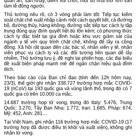
quán ăn, sàn nhảy, điểm vui chơi, một số nhà thờ lớn vẫn
làm lễ đông người.
Thủ tướng nêu rõ, có 3 vòng phải làm tốt: Tiếp tục kiểm
soát chặt chẽ xuất nhập cảnh một cách quyết liệt, cả đường
bộ, đường thủy, hàng không, đường sắt; tiếp tục cách ly tập
trung đúng quy định quyết liệt dù tốn kém; có phương thức
cách ly đặc biệt tại gia đình hoặc khu vực giám sát của
ngành y tế với quy trình chặt chẽ, không để lây ra cộng
đồng. Xã hội rất quan đến các bác sĩ, nhân viên y tế, nhân
viên phục vụ cách ly và các đối tượng liên quan dễ lây
nhiễm, Thủ tướng lưu ý, đề nghị tại phiên họp, các đại biểu
đề xuất biện pháp mạnh mẽ để ngăn chặn hiệu quả đỉnh
dịch.
Theo báo cáo của Ban chỉ đạo (tính đến 12h hôm nay,
23/3), thế giới ghi nhận 338.727 trường hợp mắc COVID-
19 (nCoV) tại 193 quốc gia và vùng lãnh thổ, trong đó có 7
quốc gia có trên 10.000 ca mắc,
14.687 trường họp tử vong, trong đó Italy: 5.476, Trung
Quốc: 3.270, Tây Ban Nha: 1.772, Iran: 1.685, Pháp: 674,
Mỹ: 452, Anh: 281…
Tại Việt Nam, ghi nhận 116 trường hợp mắc COVID-19 (17
trường hợp đã được điều trị khỏi và xuất viện), không ghi
nhận tử vong.