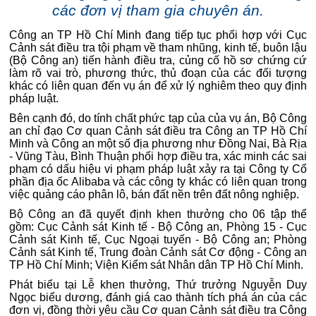
các đơn vị tham gia chuyên án.
Công an TP Hồ Chí Minh đang tiếp tục phối hợp với Cục
Cảnh sát điều tra tội phạm về tham nhũng, kinh tế, buôn lậu
(Bộ Công an) tiến hành điều tra, củng cố hồ sơ chứng cứ
làm rõ vai trò, phương thức, thủ đoạn của các đối tượng
khác có liên quan đến vụ án để xử lý nghiêm theo quy định
pháp luật.
Bên cạnh đó, do tính chất phức tạp của của vụ án, Bộ Công
an chỉ đạo Cơ quan Cảnh sát điều tra Công an TP Hồ Chí
Minh và Công an một số địa phương như Đồng Nai, Bà Rịa
- Vũng Tàu, Bình Thuận phối hợp điều tra, xác minh các sai
phạm có dấu hiệu vi phạm pháp luật xảy ra tại Công ty Cổ
phần địa ốc Alibaba và các công ty khác có liên quan trong
việc quảng cáo phân lô, bán đất nền trên đất nông nghiệp.
Bộ Công an đã quyết định khen thưởng cho 06 tập thể
gồm: Cục Cảnh sát Kinh tế - Bộ Công an, Phòng 15 - Cục
Cảnh sát Kinh tế, Cục Ngoại tuyến - Bộ Công an; Phòng
Cảnh sát Kinh tế, Trung đoàn Cảnh sát Cơ động - Công an
TP Hồ Chí Minh; Viện Kiểm sát Nhân dân TP Hồ Chí Minh.
Phát biểu tại Lễ khen thưởng, Thứ trưởng Nguyễn Duy
Ngọc biểu dương, đánh giá cao thành tích phá án của các
đơn vị, đồng thời yêu cầu Cơ quan Cảnh sát điều tra Công