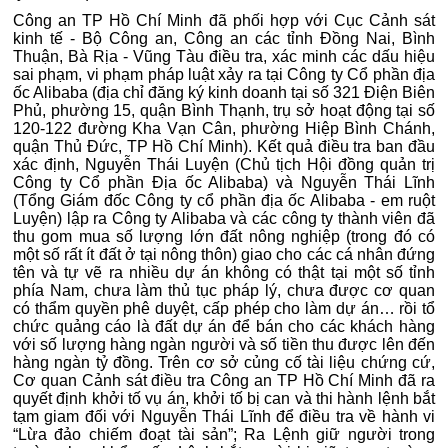
Công an TP Hồ Chí Minh đã phối hợp với Cục Cảnh sát
kinh tế - Bộ Công an, Công an các tỉnh Đồng Nai, Bình
Thuận, Bà Rịa - Vũng Tàu điều tra, xác minh các dấu hiệu
sai phạm, vi phạm pháp luật xảy ra tại Công ty Cổ phần địa
ốc Alibaba (địa chỉ đăng ký kinh doanh tại số 321 Điện Biên
Phủ, phường 15, quận Bình Thạnh, trụ sở hoạt động tại số
120-122 đường Kha Vạn Cân, phường Hiệp Bình Chánh,
quận Thủ Đức, TP Hồ Chí Minh). Kết quả điều tra ban đầu
xác định, Nguyễn Thái Luyện (Chủ tịch Hội đồng quản trị
Công ty Cổ phần Địa ốc Alibaba) và Nguyễn Thái Lĩnh
(Tổng Giám đốc Công ty cổ phần địa ốc Alibaba - em ruột
Luyện) lập ra Công ty Alibaba và các công ty thành viên đã
thu gom mua số lượng lớn đất nông nghiệp (trong đó có
một số rất ít đất ở tại nông thôn) giao cho các cá nhân đứng
tên và tự vẽ ra nhiều dự án không có thật tại một số tỉnh
phía Nam, chưa làm thủ tục pháp lý, chưa được cơ quan
có thẩm quyền phê duyệt, cấp phép cho làm dự án… rồi tổ
chức quảng cáo là đất dự án để bán cho các khách hàng
với số lượng hàng ngàn người và số tiền thu được lên đến
hàng ngàn tỷ đồng. Trên cơ sở củng cố tài liệu chứng cứ,
Cơ quan Cảnh sát điều tra Công an TP Hồ Chí Minh đã ra
quyết định khởi tố vụ án, khởi tố bị can và thi hành lệnh bắt
tạm giam đối với Nguyễn Thái Lĩnh để điều tra về hành vi
“Lừa đảo chiếm đoạt tài sản”; Ra Lệnh giữ người trong