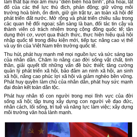
làm thất bại mọi âm mưu "diễn biến hoà bình", phá hoại, lật
đổ của các thế lực thù địch, phản động; giữ vững môi
trường hoà bình, ổn định, giữ gìn trật tự, an toàn xã hội để
phát triển đất nước. Mở rộng và phát triển chiều sâu trong
các quan hệ đối ngoại; sẵn sàng là bạn, đối tác tin cậy và
thành viên có trách nhiệm trong cộng đồng quốc tế; tận
dụng thời cơ, vượt qua thách thức, thực hiện hiệu quả hội
nhập quốc tế trong điều kiện mới, tiếp tục nâng cao vị thế
và uy tín của Việt Nam trên trường quốc tế.
Thu hút, phát huy mạnh mẽ mọi nguồn lực và sức sáng tạo
của nhân dân. Chăm lo nâng cao đời sống vật chất, tinh
thần, giải quyết tốt những vấn đề bức thiết; tăng cường
quản lý phát triển xã hội, bảo đảm an ninh xã hội, an sinh
xã hội, nâng cao phúc lợi xã hội và giảm nghèo bền vững.
Phát huy quyền làm chủ của nhân dân, phát huy sức mạnh
đại đoàn kết toàn dân tộc.
Phát huy nhân tố con người trong mọi lĩnh vực của đời
sống xã hội; tập trung xây dựng con người về đạo đức,
nhân cách, lối sống, trí tuệ và năng lực làm việc; xây dựng
môi trường văn hoá lành mạnh.