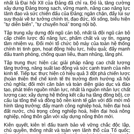
nhất là Đại hội XII của Đảng đã chỉ ra. Đó là, tăng cường
xây dựng Đảng trong sạch, vững mạnh, nâng cao năng lực
lãnh đạo và sức chiến đấu của Đảng; ngăn chặn, đẩy lùi sự
suy thoái về tư tưởng chính trị, đạo đức, lối sống, biểu hiện
"tự diễn biến", "tự chuyển hoá" trong nội bộ.
Tập trung xây dựng đội ngũ cán bộ, nhất là đội ngũ cán bộ
cấp chiến lược đủ năng lực, phẩm chất và uy tín, ngang
tầm nhiệm vụ. Đổi mới tổ chức bộ máy của toàn hệ thống
chính trị tinh gọn, hoạt động hiệu lực, hiệu quả; đẩy mạnh
đấu tranh phòng, chống quan liêu, tham nhũng, lãng phí.
Tập trung thực hiện các giải pháp nâng cao chất lượng
tăng trưởng, năng suất lao động và sức cạnh tranh của nền
kinh tế. Tiếp tục thực hiện có hiệu quả 3 đột phá chiến lược
(hoàn thiện thể chế kinh tế thị trường định hướng xã hội
chủ nghĩa; đổi mới căn bản và toàn diện giáo dục và đào
tạo, phát triển nguồn nhân lực, nhất là nguồn nhân lực chất
lượng cao; xây dựng hệ thống kết cấu hạ tầng đồng bộ), cơ
cấu lại tổng thể và đồng bộ nền kinh tế gắn với đổi mới mô
hình tăng trưởng; đẩy mạnh công nghiệp hoá, hiện đại hoá
đất nước, chú trọng công nghiệp hoá, hiện đại hoá nông
nghiệp, nông thôn gắn với xây dựng nông thôn mới.
Kiên quyết, kiên trì đấu tranh bảo vệ vững chắc độc lập,
chủ quyền, thống nhất và toàn vẹn lãnh thổ của Tổ quốc;