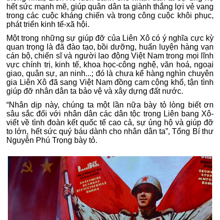
hết sức mạnh mẽ, giúp quân dân ta giành thắng lợi vẻ vang
trong các cuộc kháng chiến và trong công cuộc khôi phục,
phát triển kinh tế-xã hội.
Một trong những sự giúp đỡ của Liên Xô có ý nghĩa cực kỳ
quan trọng là đã đào tạo, bồi dưỡng, huấn luyện hàng vạn
cán bộ, chiến sĩ và người lao động Việt Nam trong mọi lĩnh
vực chính trị, kinh tế, khoa học-công nghệ, văn hoá, ngoại
giao, quân sự, an ninh...; đó là chưa kể hàng nghìn chuyên
gia Liên Xô đã sang Việt Nam đồng cam cộng khổ, tận tình
giúp đỡ nhân dân ta bảo vệ và xây dựng đất nước.
“Nhân dịp này, chúng ta một lần nữa bày tỏ lòng biết ơn
sâu sắc đối với nhân dân các dân tộc trong Liên bang Xô-
viết về tình đoàn kết quốc tế cao cả, sự ủng hộ và giúp đỡ
to lớn, hết sức quý báu dành cho nhân dân ta”, Tổng Bí thư
Nguyễn Phú Trọng bày tỏ.