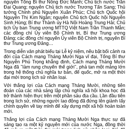
nguyên Tổng Bí thư Nông Đức Mạnh; Chủ tịch nước Trần
Đại Quang; nguyên Chủ tịch nước Trương Tấn Sang; Thủ
tướng Chính phủ Nguyễn Xuân Phúc; Chủ tịch Quốc hội
Nguyễn Thị Kim Ngân; nguyên Chủ tịch Quốc hội Nguyễn
Sinh Hùng; Bí thư Thành ủy Hà Nội Hoàng Trung Hải; Chủ
tịch Ủy ban Trung ương MTTQ Việt Nam Trần Thanh Mẫn;
các đồng chí Ủy viên Bộ Chính trị, Bí thư Trung ương
Đảng; các đồng chí nguyên Ủy viên Bộ Chính trị, nguyên Bí
thư Trung ương Đảng…
Trong diễn văn phát biểu tại Lễ kỷ niệm, nêu bật bối cảnh ra
đời của Cách mạng Tháng Mười Nga vĩ đại, Tổng Bí thư
Nguyễn Phú Trọng khẳng định, Cách mạng Tháng Mười
Nga đã "làm rung chuyển thế giới", phá tan một mảng lớn
trong hệ thống chủ nghĩa tư bản, đế quốc, mở ra một thời
đại mới trong lịch sử nhân loại.
Với thắng lợi của Cách mạng Tháng Mười, những tiên
đoán của các nhà sáng lập chủ nghĩa xã hội khoa học đã
trở thành hiện thực trên một phần sáu địa cầu. Lần đầu tiên
trong lịch sử, những người lao động đã đứng lên giành lấy
chính quyền về tay mình để xây dựng một xã hội hoàn toàn
mới.
Thắng lợi của Cách mạng Tháng Mười Nga thực sự đã
sáng tạo ra một kỷ nguyên mới của nước Nga, đồng thời