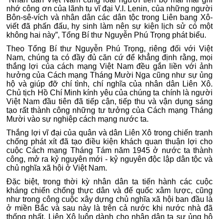
nhớ công ơn của lãnh tụ vĩ đại V.I. Lenin, của những người
Bôn-sê-vích và nhân dân các dân tộc trong Liên bang Xô-
viết đã phấn đấu, hy sinh làm nên sự kiện lịch sử có một
không hai này”, Tổng Bí thư Nguyễn Phú Trọng phát biểu.
Theo Tổng Bí thư Nguyễn Phú Trọng, riêng đối với Việt
Nam, chúng ta có đầy đủ căn cứ để khẳng định rằng, mọi
thắng lợi của cách mạng Việt Nam đều gắn liền với ảnh
hưởng của Cách mạng Tháng Mười Nga cũng như sự ủng
hộ và giúp đỡ chí tình, chí nghĩa của nhân dân Liên Xô.
Chủ tịch Hồ Chí Minh kính yêu của chúng ta chính là người
Việt Nam đầu tiên đã tiếp cận, tiếp thu và vận dụng sáng
tạo rất thành công những tư tưởng của Cách mạng Tháng
Mười vào sự nghiệp cách mạng nước ta.
Thắng lợi vĩ đại của quân và dân Liên Xô trong chiến tranh
chống phát xít đã tạo điều kiện khách quan thuận lợi cho
cuộc Cách mạng Tháng Tám năm 1945 ở nước ta thành
công, mở ra kỷ nguyên mới - kỷ nguyên độc lập dân tộc và
chủ nghĩa xã hội ở Việt Nam.
Đặc biệt, trong thời kỳ nhân dân ta tiến hành các cuộc
kháng chiến chống thực dân và đế quốc xâm lược, cũng
như trong công cuộc xây dựng chủ nghĩa xã hội ban đầu là
ở miền Bắc và sau này là trên cả nước khi nước nhà đã
thống nhất, Liên Xô luôn dành cho nhân dân ta sự ủng hộ