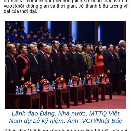
đã mở ra một thời đại mới trong lịch sử nhân loại. Nó đã
vượt khỏi không gian và thời gian, trở thành biểu tượng vĩ
đại của thời đại.
Lãnh đạo Đảng, Nhà nước, MTTQ Việt
Nam dự Lễ kỷ niệm. Ảnh: VGP/Nhật Bắc
“Nhân dân Việt Nam cùng loài người tiến bộ mãi mãi ghi