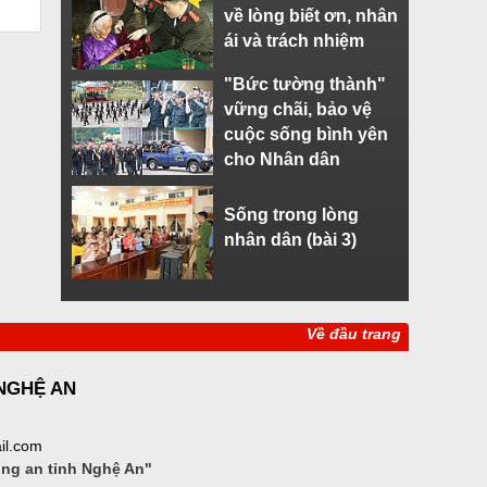
về lòng biết ơn, nhân
ái và trách nhiệm
"Bức tường thành"
vững chãi, bảo vệ
cuộc sống bình yên
cho Nhân dân
Sống trong lòng
nhân dân (bài 3)
Về đầu trang
 NGHỆ AN
il.com
ông an tỉnh Nghệ An"