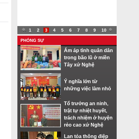
.
.
1
2
3
4
5
6
7
8
9
10
.
PHÓNG SỰ
Ấm áp tình quân dân
trong bão lũ ở miền
Tây xứ Nghệ
Ý nghĩa lớn từ
những việc làm nhỏ
Tổ trưởng an ninh,
trật tự nhiệt huyết,
trách nhiệm ở huyện
rẻo cao xứ Nghệ
Lan tỏa thông điệp