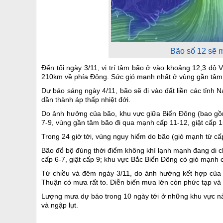
Bão số 12 sẽ m
Đến tối ngày 3/11, vị trí tâm bão ở vào khoảng 12,3 độ
210km về phía Đông. Sức gió mạnh nhất ở vùng gần tâm 
Dự báo sáng ngày 4/11, bão sẽ đi vào đất liền các tỉnh 
dần thành áp thấp nhiệt đới.
Do ảnh hưởng của bão, khu vực giữa Biển Đông (bao gồ
7-9, vùng gần tâm bão đi qua mạnh cấp 11-12, giật cấp 1
Trong 24 giờ tới, vùng nguy hiểm do bão (gió mạnh từ cấp 
Bão đổ bộ đúng thời điểm không khí lạnh mạnh đang di 
cấp 6-7, giật cấp 9; khu vực Bắc Biển Đông có gió mạnh 
Từ chiều và đêm ngày 3/11, do ảnh hưởng kết hợp của 
Thuận có mưa rất to. Diễn biến mưa lớn còn phức tạp và
Lượng mưa dự báo trong 10 ngày tới ở những khu vực này 
và ngập lụt.