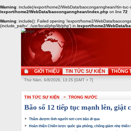
Warning
: include(/export/home2/WebData/baocongannghean//tin-tuc-su-
/export/home2/WebData/baocongannghean/index.php
on line
72
Warning
: include(): Failed opening '/export/home2/WebData/baocongan
(include_path='.:/usr/local/php/lib/php') in
/export/home2/WebData/b
GIỚI THIỆU
TIN TỨC SỰ KIỆN
THÔNG T
Thứ Năm, 6/8/2026, 13:25 [GMT + 7]
TIN TỨC SỰ KIỆN
TRONG NƯỚC
Bão số 12 tiếp tục mạnh lên, giật 
Thắm đượm tình người nơi cơn bão đi qua
Hoàn thiện Chiến lược quốc gia phòng, chống giảm nhẹ thiên 