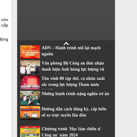
o còn
 cấp
 động
ADN – Hành trình nối lại mạch
nguồn
Văn phòng Bộ Công an đón nhận
danh hiệu Anh hùng lực lượng vũ
trang nhân dân
Tôn vinh 80 tập thể, cá nhân xuất
sắc trong lực lượng Tham mưu
CAND
Những hành trình nặng nghĩa tri ân
Hướng dẫn cách đăng ký, cấp biển
số xe trực tuyến lần đầu
Chương trình 'Học làm chiến sĩ
Công an' năm 2024