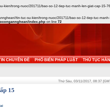
kien/trong-nuoc/201711/bao-so-12-tiep-tuc-manh-len-giat-cap-15-765099
nghean//tin-tuc-su-kien/trong-nuoc/201711/bao-so-12-tiep-tuc-manh-le
aocongannghean/index.php
on line
72
IN CHUYÊN ĐỀ
PHỔ BIẾN PHÁP LUẬT
THỦ TỤC HÀ
Thứ Sáu, 03/11/2017, 08:37 [GM
cấp 15
tai