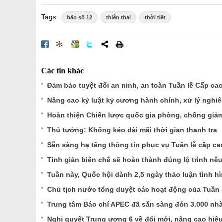
Tags:
bão số 12
thiên thai
thời tiết
Các tin khác
Đảm bảo tuyệt đối an ninh, an toàn Tuần lễ Cấp ca
Nâng cao kỷ luật kỷ cương hành chính, xử lý nghi
Hoàn thiện Chiến lược quốc gia phòng, chống giảm
Thủ tướng: Không kéo dài mãi thời gian thanh tra
Sẵn sàng hạ tầng thông tin phục vụ Tuần lễ cấp c
Tinh giản biên chế sẽ hoàn thành đúng lộ trình nếu
Tuần này, Quốc hội dành 2,5 ngày thảo luận tình hìn
Chủ tịch nước tổng duyệt các hoạt động của Tuần
Trung tâm Báo chí APEC đã sẵn sàng đón 3.000 nh
Nghị quyết Trung ương 6 về đổi mới, nâng cao hiệ