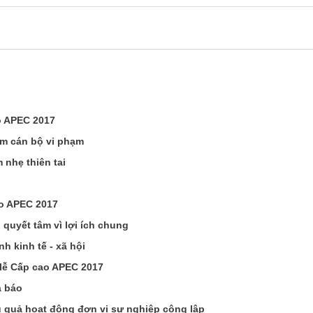
o APEC 2017
êm cán bộ vi phạm
 nhẹ thiên tai
ao APEC 2017
 quyết tâm vì lợi ích chung
h kinh tế - xã hội
 lễ Cấp cao APEC 2017
à báo
u quả hoạt động đơn vị sự nghiệp công lập