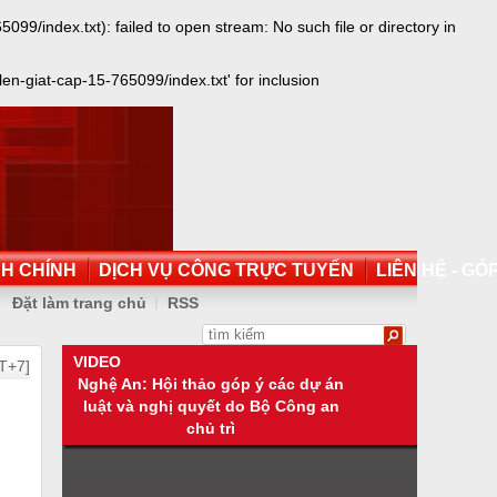
/index.txt): failed to open stream: No such file or directory in
n-giat-cap-15-765099/index.txt' for inclusion
NH CHÍNH
DỊCH VỤ CÔNG TRỰC TUYẾN
LIÊN HỆ - GÓP
Đặt làm trang chủ
RSS
VIDEO
T+7]
Nghệ An: Hội thảo góp ý các dự án
luật và nghị quyết do Bộ Công an
chủ trì