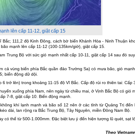
ạnh lên cấp 11-12, giật cấp 15
 Vĩ Bắc; 111,2 độ Kinh Đông, cách bờ biển Khánh Hòa - Ninh Thuận k
bão mạnh lên cấp 11-12 (100-135km/giờ), giật cấp 15.
Nam Trung Bộ với sức gió mạnh nhất cấp 10-11, giật cấp 14 sau đó su
m cả vùng biển phía Bắc quần đảo Trường Sa) có mưa bão, gió mạnh
5; biển động dữ dội.
6 trở lên) trong khoảng 11-15 độ Vĩ Bắc. Cấp độ rủi ro thiên tai: Cấp 
chuyển xuống phía Nam, nên ngày từ chiều mai, ở Vịnh Bắc Bộ có gió 
cấp 7-8, giật cấp 10. Biển động mạnh.
không khí lạnh mạnh và bão số 12 nên ở các tỉnh từ Quảng Trị đến 
 kéo dài, lan rộng ra Bắc Trung Bộ, Tây Nguyên, miền Đông Nam Bộ.
có thể từ 500-1.000mm. Đặc biệt lưu ý đến hiện tượng lũ quét, sạt l
Theo Vietnam