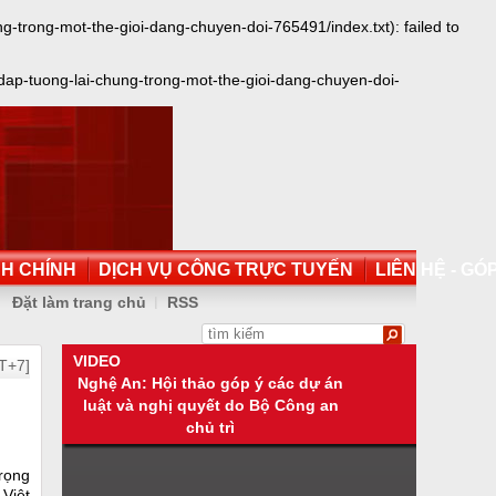
trong-mot-the-gioi-dang-chuyen-doi-765491/index.txt): failed to
dap-tuong-lai-chung-trong-mot-the-gioi-dang-chuyen-doi-
NH CHÍNH
DỊCH VỤ CÔNG TRỰC TUYẾN
LIÊN HỆ - GÓP
Đặt làm trang chủ
RSS
VIDEO
T+7]
Nghệ An: Hội thảo góp ý các dự án
luật và nghị quyết do Bộ Công an
chủ trì
trọng
Việt