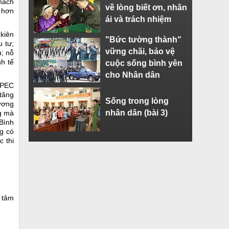
hách
về lòng biết ơn, nhân
o hơn
ái và trách nhiệm
 kiên
"Bức tường thành"
u tư;
vững chãi, bảo vệ
u; nỗ
h tế
cuộc sống bình yên
cho Nhân dân
 APEC
 tăng
Sống trong lòng
hương
nhân dân (bài 3)
g mà
 Bình
g có
c thi
t tâm