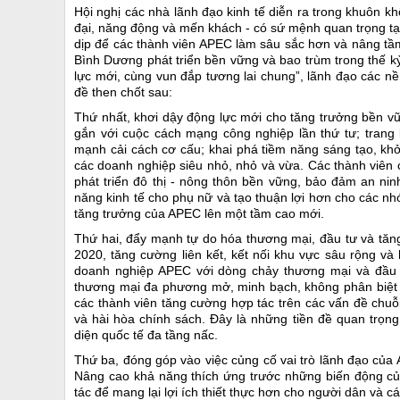
Hội nghị các nhà lãnh đạo kinh tế diễn ra trong khuôn k
đại, năng động và mến khách - có sứ mệnh quan trọng tạo
dịp để các thành viên APEC làm sâu sắc hơn và nâng tầ
Bình Dương phát triển bền vững và bao trùm trong thế kỷ
lực mới, cùng vun đắp tương lai chung”, lãnh đạo các n
đề then chốt sau:
Thứ nhất, khơi dậy động lực mới cho tăng trưởng bền v
gắn với cuộc cách mạng công nghiệp lần thứ tư; trang 
mạnh cải cách cơ cấu; khai phá tiềm năng sáng tạo, khở
các doanh nghiệp siêu nhỏ, nhỏ và vừa. Các thành viên
phát triển đô thị - nông thôn bền vững, bảo đảm an ninh
năng kinh tế cho phụ nữ và tạo thuận lợi hơn cho các n
tăng trưởng của APEC lên một tầm cao mới.
Thứ hai, đẩy mạnh tự do hóa thương mại, đầu tư và tăn
2020, tăng cường liên kết, kết nối khu vực sâu rộng v
doanh nghiệp APEC với dòng chảy thương mại và đầu 
thương mại đa phương mở, minh bạch, không phân biệt đ
các thành viên tăng cường hợp tác trên các vấn đề chuỗi
và hài hòa chính sách. Đây là những tiền đề quan trọng đ
diện quốc tế đa tầng nấc.
Thứ ba, đóng góp vào việc củng cố vai trò lãnh đạo của 
Nâng cao khả năng thích ứng trước những biến động của
tác để mang lại lợi ích thiết thực hơn cho người dân và 