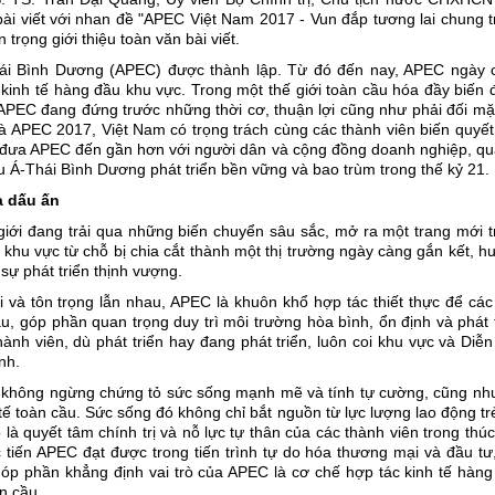
ài viết với nhan đề "APEC Việt Nam 2017 - Vun đắp tương lai chung 
rọng giới thiệu toàn văn bài viết.
hái Bình Dương (APEC) được thành lập. Từ đó đến nay, APEC ngày 
 kinh tế hàng đầu khu vực. Trong một thế giới toàn cầu hóa đầy biến
APEC đang đứng trước những thời cơ, thuận lợi cũng như phải đối mặ
hà APEC 2017, Việt Nam có trọng trách cùng các thành viên biến quyế
 đưa APEC đến gần hơn với người dân và cộng đồng doanh nghiệp, qu
 Á-Thái Bình Dương phát triển bền vững và bao trùm trong thế kỷ 21.
à dấu ấn
iới đang trải qua những biến chuyển sâu sắc, mở ra một trang mới t
 khu vực từ chỗ bị chia cắt thành một thị trường ngày càng gắn kết, 
ự phát triển thịnh vượng.
i và tôn trọng lẫn nhau, APEC là khuôn khổ hợp tác thiết thực để cá
hau, góp phần quan trọng duy trì môi trường hòa bình, ổn định và phát 
ành viên, dù phát triển hay đang phát triển, luôn coi khu vực và Diễ
nh.
đã không ngừng chứng tỏ sức sống mạnh mẽ và tính tự cường, cũng như
h tế toàn cầu. Sức sống đó không chỉ bắt nguồn từ lực lượng lao động tr
à quyết tâm chính trị và nỗ lực tự thân của các thành viên trong thú
 tiến APEC đạt được trong tiến trình tự do hóa thương mại và đầu tư
 góp phần khẳng định vai trò của APEC là cơ chế hợp tác kinh tế hàn
n cầu.