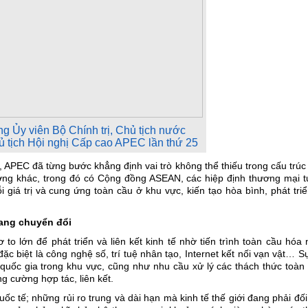
g Ủy viên Bộ Chính trị, Chủ tịch nước
tịch Hội nghị Cấp cao APEC lần thứ 25
n, APEC đã từng bước khẳng định vai trò không thể thiếu trong cấu trúc
ơng khác, trong đó có Cộng đồng ASEAN, các hiệp định thương mại t
giá trị và cung ứng toàn cầu ở khu vực, kiến tạo hòa bình, phát tri
đang chuyển đổi
o lớn để phát triển và liên kết kinh tế nhờ tiến trình toàn cầu hóa
c biệt là công nghệ số, trí tuệ nhân tạo, Internet kết nối vạn vật… S
quốc gia trong khu vực, cũng như nhu cầu xử lý các thách thức toàn
g cường hợp tác, liên kết.
 quốc tế; những rủi ro trung và dài hạn mà kinh tế thế giới đang phải đố