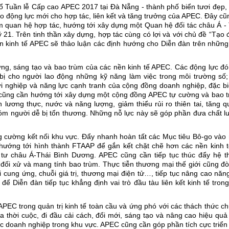
hổ Tuần lễ Cấp cao APEC 2017 tại Đà Nẵng - thành phố biển tươi đẹp,
 động lực mới cho hợp tác, liên kết và tăng trưởng của APEC. Đây cũ
m quan hệ hợp tác, hướng tới xây dựng một Quan hệ đối tác châu Á - 
 21. Trên tinh thần xây dựng, hợp tác cùng có lợi và với chủ đề “Tạo
ền kinh tế APEC sẽ thảo luận các định hướng cho Diễn đàn trên nhữn
ững, sáng tạo và bao trùm của các nền kinh tế APEC. Các động lực đó
bị cho người lao động những kỹ năng làm việc trong môi trường số;
i nghiệp và năng lực cạnh tranh của cộng đồng doanh nghiệp, đặc bi
 cũng cần hướng tới xây dựng một cộng đồng APEC tự cường và bao t
 lương thực, nước và năng lượng, giảm thiểu rủi ro thiên tai, tăng 
hóm người dễ bị tổn thương. Những nỗ lực này sẽ góp phần đưa chất 
g cường kết nối khu vực. Đẩy nhanh hoàn tất các Mục tiêu Bô-go vào
à hướng tới hình thành FTAAP để gắn kết chặt chẽ hơn các nền kinh t
tư châu Á-Thái Bình Dương. APEC cũng cần tiếp tục thúc đẩy hệ t
ối xử và mang tính bao trùm. Thực tiễn thương mại thế giới cũng đòi
 cung ứng, chuỗi giá trị, thương mại điện tử…, tiếp tục nâng cao năn
ể Diễn đàn tiếp tục khẳng định vai trò đầu tàu liên kết kinh tế tron
APEC trong quản trị kinh tế toàn cầu và ứng phó với các thách thức c
 thời cuộc, đi đầu cải cách, đổi mới, sáng tạo và nâng cao hiệu quả
các doanh nghiệp trong khu vực. APEC cũng cần góp phần tích cực triển