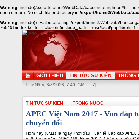
Warning
: include(/export/home2/WebData/baocongannghean//tin-tuc-su
open stream: No such file or directory in
/export/home2/WebData/ba
Warning
: include(): Failed opening '/export/home2/WebData/baocong
765491/index.txt' for inclusion (include_path='.:/usr/local/php/lib/php') 
GIỚI THIỆU
TIN TỨC SỰ KIỆN
THÔNG T
Thứ Năm, 6/8/2026, 7:40 [GMT + 7]
TIN TỨC SỰ KIỆN
TRONG NƯỚC
APEC Việt Nam 2017 - Vun đắp tư
chuyển đổi
Hôm nay (6/11) là ngày khởi đầu Tuần lễ Cấp cao APEC 2
nhất trong năm APEC Việt Nam 2017. Nhân dịp này, GS.