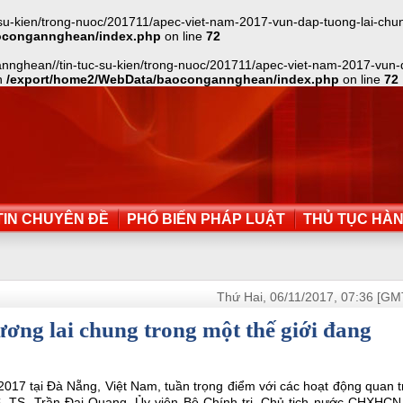
-kien/trong-nuoc/201711/apec-viet-nam-2017-vun-dap-tuong-lai-chung-
ocongannghean/index.php
on line
72
annghean//tin-tuc-su-kien/trong-nuoc/201711/apec-viet-nam-2017-vun-
in
/export/home2/WebData/baocongannghean/index.php
on line
72
IN CHUYÊN ĐỀ
PHỔ BIẾN PHÁP LUẬT
THỦ TỤC HÀ
Thứ Hai, 06/11/2017, 07:36 [GM
ơng lai chung trong một thế giới đang
017 tại Đà Nẵng, Việt Nam, tuần trọng điểm với các hoạt động quan 
 TS. Trần Đại Quang, Ủy viên Bộ Chính trị, Chủ tịch nước CHXHCN 