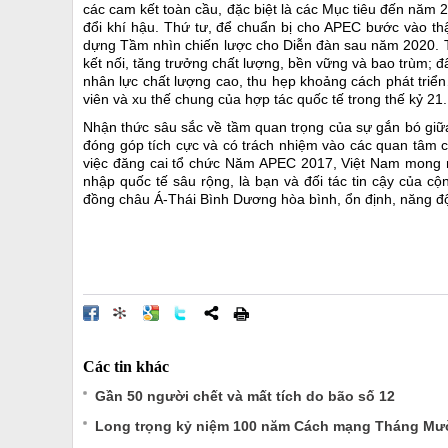
các cam kết toàn cầu, đặc biệt là các Mục tiêu đến năm 
đổi khí hậu. Thứ tư, để chuẩn bị cho APEC bước vào thậ
dựng Tầm nhìn chiến lược cho Diễn đàn sau năm 2020. Tầ
kết nối, tăng trưởng chất lượng, bền vững và bao trùm; đ
nhân lực chất lượng cao, thu hẹp khoảng cách phát triển
viên và xu thế chung của hợp tác quốc tế trong thế kỷ 21.
Nhận thức sâu sắc về tầm quan trọng của sự gắn bó giữ
đóng góp tích cực và có trách nhiệm vào các quan tâm c
việc đăng cai tổ chức Năm APEC 2017, Việt Nam mong m
nhập quốc tế sâu rộng, là bạn và đối tác tin cậy của c
đồng châu Á-Thái Bình Dương hòa bình, ổn định, năng độ
Các tin khác
Gần 50 người chết và mất tích do bão số 12
Long trọng kỷ niệm 100 năm Cách mạng Tháng Mư