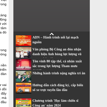
trong
càng
 động
t với
t tâm
a đó
ADN – Hành trình nối lại mạch
nguồn
Văn phòng Bộ Công an đón nhận
rong
hướng
danh hiệu Anh hùng lực lượng vũ
trang nhân dân
Tôn vinh 80 tập thể, cá nhân xuất
c nền
sắc trong lực lượng Tham mưu
triển
CAND
Những hành trình nặng nghĩa tri ân
n đàn
 vai
Hướng dẫn cách đăng ký, cấp biển
ẻ dồi
số xe trực tuyến lần đầu
c đẩy
, mà
Chương trình 'Học làm chiến sĩ
g đầu
Công an' năm 2024