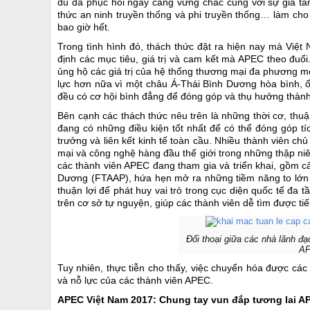
dù đà phục hồi ngày càng vững chắc cùng với sự gia tă
thức an ninh truyền thống và phi truyền thống… làm cho
bao giờ hết.
Trong tình hình đó, thách thức đặt ra hiện nay mà Việt 
định các mục tiêu, giá trị và cam kết mà APEC theo đuổi.
ủng hộ các giá trị của hệ thống thương mại đa phương mở,
lực hơn nữa vì một châu Á-Thái Bình Dương hòa bình, ổ
đều có cơ hội bình đẳng để đóng góp và thụ hưởng thành q
Bên cạnh các thách thức nêu trên là những thời cơ, thuậ
đang có những điều kiện tốt nhất để có thể đóng góp tí
trưởng và liên kết kinh tế toàn cầu. Nhiều thành viên ch
mại và công nghệ hàng đầu thế giới trong những thập n
các thành viên APEC đang tham gia và triển khai, gồm c
Dương (FTAAP), hứa hẹn mở ra những tiềm năng to lớn v
thuận lợi để phát huy vai trò trong cục diện quốc tế đa 
trên cơ sở tự nguyện, giúp các thành viên dễ tìm được ti
Đối thoại giữa các nhà lãnh đ
AP
Tuy nhiên, thực tiễn cho thấy, việc chuyển hóa được các
và nỗ lực của các thành viên APEC.
APEC Việt Nam 2017: Chung tay vun đắp tương lai A