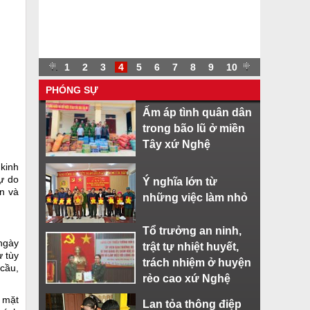
.
.
1
2
3
4
5
6
7
8
9
10
.
PHÓNG SỰ
Ấm áp tình quân dân
trong bão lũ ở miền
Tây xứ Nghệ
 kinh
ự do
Ý nghĩa lớn từ
ển và
những việc làm nhỏ
Tổ trưởng an ninh,
 ngày
trật tự nhiệt huyết,
ự tùy
trách nhiệm ở huyện
 cầu,
rẻo cao xứ Nghệ
i mặt
Lan tỏa thông điệp