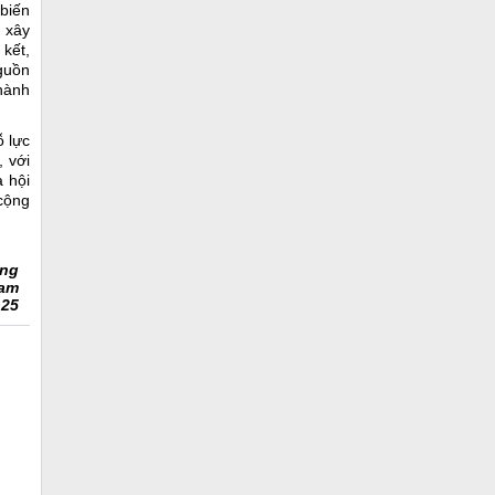
 biến
ể xây
 kết,
nguồn
thành
 lực
, với
 hội
 cộng
ang
Nam
 25