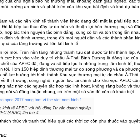
ng của chủ nghĩa bảo hộ thương mại, khoảng cách giàu nghèo, các t
 môi trường an ninh và phát triển của khu vực bất định và khó dự bá
Nam và các nền kinh tế thành viên khác đang đối mặt là phải tiếp tục
 Đó là tiếp tục thúc đẩy tự do hóa và thuận lợi hóa thương mại và đầ
 hợp tác trên nguyên tắc bình đẳng, cùng có lợi và tôn trọng lẫn nha
n định và thịnh vượng, trong đó mọi người dân và các thành phần kin
uả của tăng trưởng và liên kết kinh tế.
n lợi mới. Trên nền tảng những thành tựu đạt được từ khi thành lập,
ch cực hơn vào việc duy trì châu Á-Thái Bình Dương là động lực của
ủ chốt của APEC đã, đang và sẽ tiếp tục là những trung tâm kinh tế, t
iên tới. Hơn 150 hiệp định thương mại tự do song phương và đa phươn
ả nỗ lực hướng tới hình thành Khu vực thương mại tự do châu Á-Thái
ề thị trường, công nghệ, nguồn lực tài chính cho khu vực. APEC cũn
tầng nấc nhờ các nguyên tắc hợp tác linh hoạt, không ràng buộc và thự
ếng nói và đồng thuận chung, cả trên một số vấn đề còn có khác biệt.
ạo kinh tế APEC với Hội đồng Tư vấn doanh nghiệp
EC (ABAC) lần thứ 4.
 thách thức và tranh thủ hiệu quả các thời cơ còn phụ thuộc vào quyế
PEC