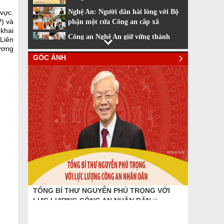
Nghệ An: Người dân hài lòng với Bộ
 vực.
P) và
phận một cửa Công an cấp xã
khai
Công an Nghệ An giữ vững thành
 Liên
tích dẫn đầu về cải cách hành chính
hương
GÓC ẢNH
Nhiều tiện ích khi sử dụng phần
mềm VNeiD
Cách đăng ký tài khoản định danh
điện tử
TỔNG BÍ THƯ NGUYỄN PHÚ TRỌNG VỚI
DANH DỰ
LỰC LƯỢNG CÔNG AN NHÂN DÂN
QUÝ NH