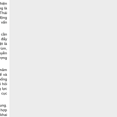
 hiện
ng là
Thái
 động
g vấn
 cần
 đẩy
ệt là
rùm,
quyền
lượng
 năm
ế và
hống
 hỏi
g lực
g cục
hung.
 hợp
 khai