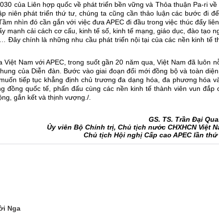
2030 của Liên hợp quốc về phát triển bền vững và Thỏa thuận Pa-ri về
p niên phát triển thứ tư, chúng ta cũng cần thảo luận các bước đi đ
m nhìn đó cần gắn với việc đưa APEC đi đầu trong việc thúc đẩy liên
ẩy mạnh cải cách cơ cấu, kinh tế số, kinh tế mạng, giáo dục, đào tạo 
… Đây chính là những nhu cầu phát triển nội tại của các nền kinh tế 
a Việt Nam với APEC, trong suốt gần 20 năm qua, Việt Nam đã luôn nỗ
hung của Diễn đàn. Bước vào giai đoạn đổi mới đồng bộ và toàn diện
uốn tiếp tục khẳng định chủ trương đa dạng hóa, đa phương hóa và
ộng đồng quốc tế, phấn đấu cùng các nền kinh tế thành viên vun đắp
ng, gắn kết và thịnh vượng./.
GS. TS. Trần Đại Qu
Ủy viên Bộ Chính trị, Chủ tịch nước CHXHCN Việt 
Chủ tịch Hội nghị Cấp cao APEC lần thứ
ời Nga