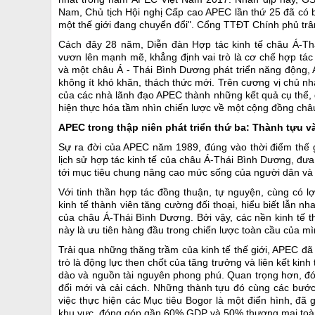
Nam, Chủ tịch Hội nghị Cấp cao APEC lần thứ 25 đã có b
một thế giới đang chuyển đổi". Cổng TTĐT Chính phủ trân t
Cách đây 28 năm, Diễn đàn Hợp tác kinh tế châu Á-T
vươn lên mạnh mẽ, khẳng định vai trò là cơ chế hợp tác
và một châu Á - Thái Bình Dương phát triển năng động, 
không ít khó khăn, thách thức mới. Trên cương vị chủ n
của các nhà lãnh đạo APEC thành những kết quả cụ thể,
hiện thực hóa tầm nhìn chiến lược về một cộng đồng châu
APEC trong thập niên phát triển thứ ba: Thành tựu v
Sự ra đời của APEC năm 1989, đúng vào thời điểm thế g
lịch sử hợp tác kinh tế của châu Á-Thái Bình Dương, đưa
tới mục tiêu chung nâng cao mức sống của người dân và s
Với tinh thần hợp tác đồng thuận, tự nguyện, cùng có lợ
kinh tế thành viên tăng cường đối thoại, hiểu biết lẫn n
của châu Á-Thái Bình Dương. Bởi vậy, các nền kinh tế th
này là ưu tiên hàng đầu trong chiến lược toàn cầu của mì
Trải qua những thăng trầm của kinh tế thế giới, APEC 
trò là động lực then chốt của tăng trưởng và liên kết kin
dào và nguồn tài nguyên phong phú. Quan trọng hơn, đó l
đổi mới và cải cách. Những thành tựu đó cùng các bước
việc thực hiện các Mục tiêu Bogor là một điển hình, đã
khu vực, đóng góp gần 60% GDP và 50% thương mại toà