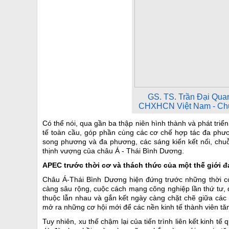
GS. TS. Trần Đại Quan
CHXHCN Việt Nam - Chủ 
Có thể nói, qua gần ba thập niên hình thành và phát triể
tế toàn cầu, góp phần cùng các cơ chế hợp tác đa phư
song phương và đa phương, các sáng kiến kết nối, chuỗi 
thịnh vượng của châu Á - Thái Bình Dương.
APEC trước thời cơ và thách thức của một thế giới 
Châu Á-Thái Bình Dương hiện đứng trước những thời cơ t
càng sâu rộng, cuộc cách mạng công nghiệp lần thứ tư, đặ
thuộc lẫn nhau và gắn kết ngày càng chặt chẽ giữa các 
mở ra những cơ hội mới để các nền kinh tế thành viên tăn
Tuy nhiên, xu thế chậm lại của tiến trình liên kết kinh tế