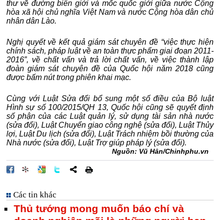
thư về đường biên giới và mốc quốc giới giữa nước Cộng
hòa xã hội chủ nghĩa Việt Nam và nước Cộng hòa dân chủ
nhân dân Lào.
Nghị quyết về kết quả giám sát chuyên đề “việc thực hiện
chính sách, pháp luật về an toàn thực phẩm giai đoạn 2011-
2016”, về chất vấn và trả lời chất vấn, về việc thành lập
đoàn giám sát chuyên đề của Quốc hội năm 2018 cũng
được bấm nút trong phiên khai mạc.
Cùng với Luật Sửa đổi bổ sung một số điều của Bộ luật
Hình sự số 100/2015/QH 13, Quốc hội cũng sẽ quyết định
số phận của các Luật quản lý, sử dụng tài sản nhà nước
(sửa đổi), Luật Chuyển giao công nghệ (sửa đổi), Luật Thủy
lợi, Luật Du lịch (sửa đổi), Luật Trách nhiệm bồi thường của
Nhà nước (sửa đổi), Luật Trợ giúp pháp lý (sửa đổi).
Nguồn: Vũ Hân/Chinhphu.vn
Các tin khác
Thủ tướng mong muốn báo chí và