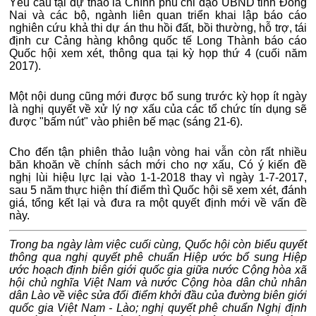
Yêu cầu tại dự thảo là Chính phủ chỉ đạo UBND tỉnh Đồng
Nai và các bộ, ngành liên quan triển khai lập báo cáo
nghiên cứu khả thi dự án thu hồi đất, bồi thường, hỗ trợ, tái
định cư Cảng hàng không quốc tế Long Thành báo cáo
Quốc hội xem xét, thông qua tại kỳ họp thứ 4 (cuối năm
2017).
Một nội dung cũng mới được bổ sung trước kỳ họp ít ngày
là nghị quyết về xử lý nợ xấu của các tổ chức tín dụng sẽ
được "bấm nút" vào phiên bế mạc (sáng 21-6).
Cho đến tận phiên thảo luận vòng hai vẫn còn rất nhiều
băn khoăn về chính sách mới cho nợ xấu, Có ý kiến đề
nghị lùi hiệu lực lại vào 1-1-2018 thay vì ngày 1-7-2017,
sau 5 năm thực hiện thí điểm thì Quốc hội sẽ xem xét, đánh
giá, tổng kết lại và đưa ra một quyết định mới về vấn đề
này.
Trong ba ngày làm việc cuối cùng, Quốc hội còn biểu quyết
thông qua nghị quyết phê chuẩn Hiệp ước bổ sung Hiệp
ước hoạch định biên giới quốc gia giữa nước Cộng hòa xã
hội chủ nghĩa Việt Nam và nước Cộng hòa dân chủ nhân
dân Lào về việc sửa đổi điểm khởi đầu của đường biên giới
quốc gia Việt Nam - Lào; nghị quyết phê chuẩn Nghị định