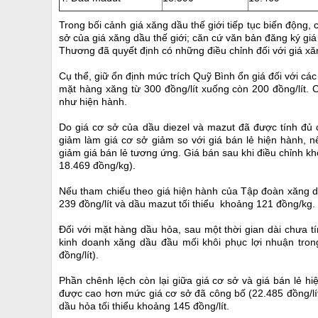
Trong bối cảnh giá xăng dầu thế giới tiếp tục biến động, 
sở của giá xăng dầu thế giới; căn cứ văn bản đăng ký gi
Thương đã quyết định có những điều chỉnh đối với giá xă
Cụ thể, giữ ổn định mức trích Quỹ Bình ổn giá đối với c
mặt hàng xăng từ 300 đồng/lít xuống còn 200 đồng/lít.
như hiện hành.
Do giá cơ sở của dầu diezel và mazut đã được tính đủ c
giảm làm giá cơ sở giảm so với giá bán lẻ hiện hành, 
giảm giá bán lẻ tương ứng. Giá bán sau khi điều chỉnh kh
18.469 đồng/kg).
Nếu tham chiếu theo giá hiện hành của Tập đoàn xăng dầu
239 đồng/lít và dầu mazut tối thiểu khoảng 121 đồng/kg.
Đối với mặt hàng dầu hỏa, sau một thời gian dài chưa t
kinh doanh xăng dầu đầu mối khôi phục lợi nhuận tron
đồng/lít).
Phần chênh lệch còn lại giữa giá cơ sở và giá bán lẻ 
được cao hơn mức giá cơ sở đã công bố (22.485 đồng/lít
dầu hỏa tối thiểu khoảng 145 đồng/lít.