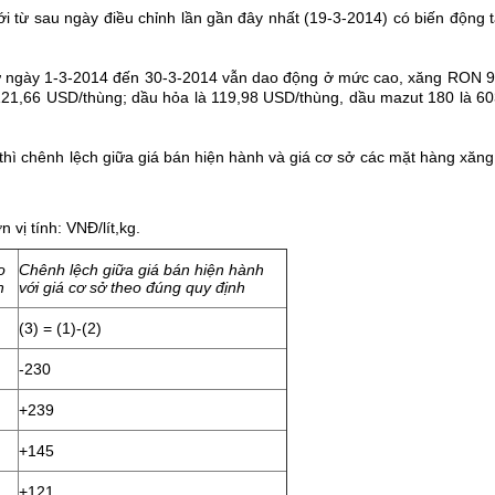
ới từ sau ngày điều chỉnh lần gần đây nhất (19-3-2014) có biến động 
từ ngày 1-3-2014 đến 30-3-2014 vẫn dao động ở mức cao, xăng RON 9
 121,66 USD/thùng; dầu hỏa là 119,98 USD/thùng, dầu mazut 180 là 6
 thì chênh lệch giữa giá bán hiện hành và giá cơ sở các mặt hàng xăn
n vị tính: VNĐ/lít,kg.
o
Chênh lệch giữa giá bán hiện hành
h
với giá cơ sở theo đúng quy định
(3) = (1)-(2)
-230
+239
+145
+121