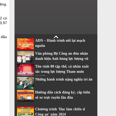
tăng,
2 có
03,97
g dầu
ADN – Hành trình nối lại mạch
nguồn
Văn phòng Bộ Công an đón nhận
danh hiệu Anh hùng lực lượng vũ
trang nhân dân
Tôn vinh 80 tập thể, cá nhân xuất
sắc trong lực lượng Tham mưu
CAND
Những hành trình nặng nghĩa tri ân
Hướng dẫn cách đăng ký, cấp biển
số xe trực tuyến lần đầu
Chương trình 'Học làm chiến sĩ
Công an' năm 2024