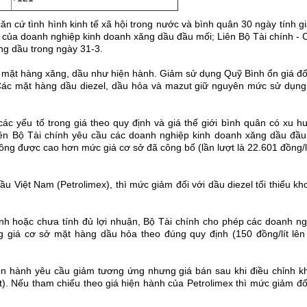
căn cứ tình hình kinh tế xã hội trong nước và bình quân 30 ngày tính g
á của doanh nghiệp kinh doanh xăng dầu đầu mối; Liên Bộ Tài chính -
ng dầu trong ngày 31-3.
ác mặt hàng xăng, dầu như hiện hành. Giảm sử dụng Quỹ Bình ổn giá đố
 Các mặt hàng dầu diezel, dầu hỏa và mazut giữ nguyên mức sử dụng
ác yếu tố trong giá theo quy định và giá thế giới bình quân có xu 
nên Bộ Tài chính yêu cầu các doanh nghiệp kinh doanh xăng dầu đầu
ông được cao hơn mức giá cơ sở đã công bố (lần lượt là 22.601 đồng/l
 Việt Nam (Petrolimex), thì mức giảm đối với dầu diezel tối thiểu k
ính hoặc chưa tính đủ lợi nhuận, Bộ Tài chính cho phép các doanh n
g giá cơ sở mặt hàng dầu hỏa theo đúng quy định (150 đồng/lít lên
hiện hành yêu cầu giảm tương ứng nhưng giá bán sau khi điều chỉnh k
). Nếu tham chiếu theo giá hiện hành của Petrolimex thì mức giảm đố