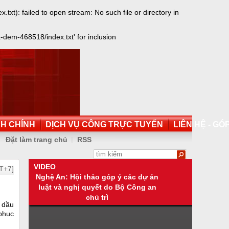
): failed to open stream: No such file or directory in
dem-468518/index.txt' for inclusion
NH CHÍNH
DỊCH VỤ CÔNG TRỰC TUYẾN
LIÊN HỆ - GÓP
Đặt làm trang chủ
RSS
VIDEO
T+7]
Nghệ An: Hội thảo góp ý các dự án
luật và nghị quyết do Bộ Công an
chủ trì
á dầu
 phục