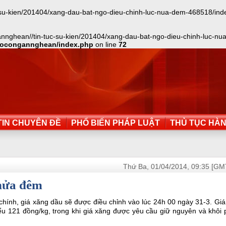
-kien/201404/xang-dau-bat-ngo-dieu-chinh-luc-nua-dem-468518/index.txt
nnghean//tin-tuc-su-kien/201404/xang-dau-bat-ngo-dieu-chinh-luc-nua-
aocongannghean/index.php
on line
72
IN CHUYÊN ĐỀ
PHỔ BIẾN PHÁP LUẬT
THỦ TỤC HÀ
Thứ Ba, 01/04/2014, 09:35 [GM
 nửa đêm
chính, giá xăng dầu sẽ được điều chỉnh vào lúc 24h 00 ngày 31-3. Gi
hiểu 121 đồng/kg, trong khi giá xăng được yêu cầu giữ nguyên và khôi