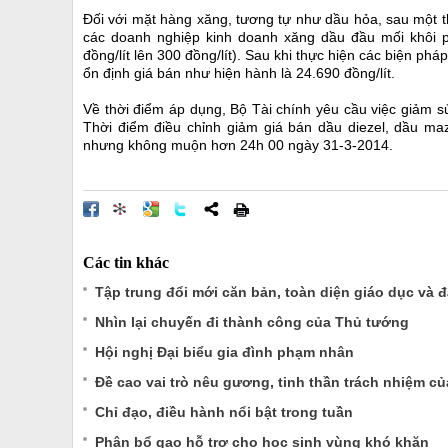
Đối với mặt hàng xăng, tương tự như dầu hỏa, sau một th
các doanh nghiệp kinh doanh xăng dầu đầu mối khôi p
đồng/lít lên 300 đồng/lít). Sau khi thực hiện các biện p
ổn định giá bán như hiện hành là 24.690 đồng/lít.
Về thời điểm áp dụng, Bộ Tài chính yêu cầu việc giảm 
Thời điểm điều chỉnh giảm giá bán dầu diezel, dầu m
nhưng không muộn hơn 24h 00 ngày 31-3-2014.
Các tin khác
Tập trung đổi mới căn bản, toàn diện giáo dục và đ
Nhìn lại chuyến đi thành công của Thủ tướng
Hội nghị Đại biểu gia đình phạm nhân
Đề cao vai trò nêu gương, tinh thần trách nhiệm củ
Chỉ đạo, điều hành nổi bật trong tuần
Phân bổ gạo hỗ trợ cho học sinh vùng khó khăn