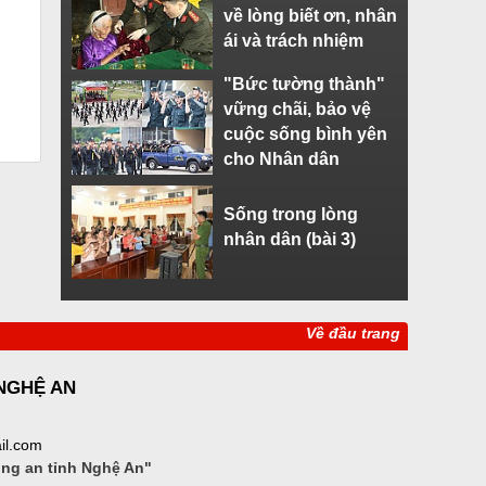
về lòng biết ơn, nhân
ái và trách nhiệm
"Bức tường thành"
vững chãi, bảo vệ
cuộc sống bình yên
cho Nhân dân
Sống trong lòng
nhân dân (bài 3)
Về đầu trang
 NGHỆ AN
il.com
ông an tỉnh Nghệ An"