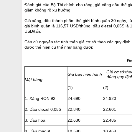
Đánh giá của Bộ Tài chính cho rằng, giá xăng dầu thế gi
giảm không rõ xu hướng.
Giá xăng, dầu thành phẩm thế giới bình quân 30 ngày, 
giá bình quân là 116,57 USD/thùng; dầu diezel 0,05S là
USD/tấn.
Căn cứ nguyên tắc tính toán giá cơ sở theo các quy định
được thể hiện cụ thể như bảng dưới:
Đơ
Giá cơ sở the
Giá bán hiện hành
đúng quy địn
Mặt hàng
(1)
(2)
1. Xăng RON 92
24.690
24.920
2. Dầu diezel 0,05S
22.840
22.601
3. Dầu hoả
22.630
22.485
4. Dầu madút
18.590
18.469