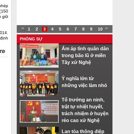
 phép
(150
p giữ
.
.
1
2
3
4
5
6
7
8
9
10
.
014.
định
PHÓNG SỰ
Ấm áp tình quân dân
TĐ
trong bão lũ ở miền
Tây xứ Nghệ
Ý nghĩa lớn từ
những việc làm nhỏ
Tổ trưởng an ninh,
trật tự nhiệt huyết,
trách nhiệm ở huyện
rẻo cao xứ Nghệ
Lan tỏa thông điệp