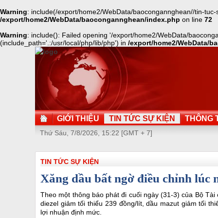
Warning
: include(/export/home2/WebData/baocongannghean//tin-tuc-su
/export/home2/WebData/baocongannghean/index.php
on line
72
Warning
: include(): Failed opening '/export/home2/WebData/baoconga
(include_path='.:/usr/local/php/lib/php') in
/export/home2/WebData/b
GIỚI THIỆU
TIN TỨC SỰ KIỆN
THÔNG T
Thứ Sáu, 7/8/2026, 15:22 [GMT + 7]
TIN TỨC SỰ KIỆN
Xăng dầu bất ngờ điều chỉnh lúc
Theo một thông báo phát đi cuối ngày (31-3) của Bộ Tài 
diezel giảm tối thiểu 239 đồng/lít, dầu mazut giảm tối t
lợi nhuận định mức.