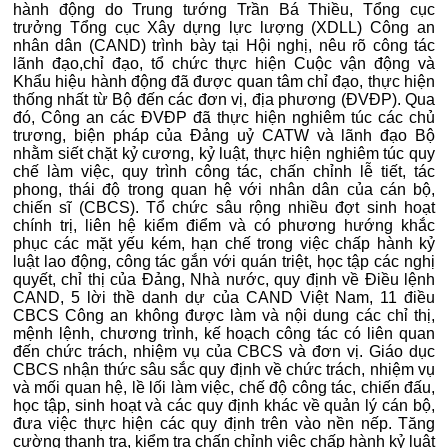
hành động do Trung tướng Trần Bá Thiều, Tổng cục
trưởng Tổng cục Xây dựng lực lượng (XDLL) Công an
nhân dân (CAND) trình bày tại Hội nghị, nêu rõ công tác
lãnh đạo,chỉ đạo, tổ chức thực hiện Cuộc vận động và
Khẩu hiệu hành động đã được quan tâm chỉ đạo, thực hiện
thống nhất từ Bộ đến các đơn vị, địa phương (ĐVĐP). Qua
đó, Công an các ĐVĐP đã thực hiện nghiêm túc các chủ
trương, biện pháp của Đảng uỷ CATW và lãnh đạo Bộ
nhằm siết chặt kỷ cương, kỷ luật, thực hiện nghiêm túc quy
chế làm việc, quy trình công tác, chấn chỉnh lễ tiết, tác
phong, thái độ trong quan hệ với nhân dân của cán bộ,
chiến sĩ (CBCS). Tổ chức sâu rộng nhiều đợt sinh hoạt
chính trị, liên hệ kiểm điểm và có phương hướng khắc
phục các mặt yếu kém, hạn chế trong việc chấp hành kỷ
luật lao động, công tác gắn với quán triệt, học tập các nghị
quyết, chỉ thị của Đảng, Nhà nước, quy định về Điều lệnh
CAND, 5 lời thề danh dự của CAND Việt Nam, 11 điều
CBCS Công an không được làm và nội dung các chỉ thị,
mệnh lệnh, chương trình, kế hoạch công tác có liên quan
đến chức trách, nhiệm vụ của CBCS và đơn vị. Giáo dục
CBCS nhận thức sâu sắc quy định về chức trách, nhiệm vụ
và mối quan hệ, lề lối làm việc, chế độ công tác, chiến đấu,
học tập, sinh hoạt và các quy định khác về quản lý cán bộ,
đưa việc thực hiện các quy định trên vào nền nếp. Tăng
cường thanh tra, kiểm tra chấn chỉnh việc chấp hành kỷ luật