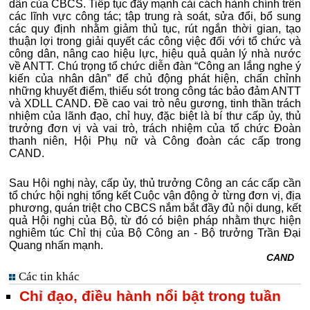
dân của CBCS. Tiếp tục đẩy mạnh cải cách hành chính trên
các lĩnh vực công tác; tập trung rà soát, sửa đổi, bổ sung
các quy định nhằm giảm thủ tục, rút ngắn thời gian, tạo
thuận lợi trong giải quyết các công việc đối với tổ chức và
công dân, nâng cao hiệu lực, hiệu quả quản lý nhà nước
về ANTT. Chú trọng tổ chức diễn đàn “Công an lắng nghe ý
kiến của nhân dân” để chủ động phát hiện, chấn chỉnh
những khuyết điểm, thiếu sót trong công tác bảo đảm ANTT
và XDLL CAND. Đề cao vai trò nêu gương, tinh thần trách
nhiệm của lãnh đạo, chỉ huy, đặc biệt là bí thư cấp ủy, thủ
trưởng đơn vị và vai trò, trách nhiệm của tổ chức Đoàn
thanh niên, Hội Phụ nữ và Công đoàn các cấp trong
CAND.
Sau Hội nghị này, cấp ủy, thủ trưởng Công an các cấp cần
tổ chức hội nghị tổng kết Cuộc vận động ở từng đơn vị, địa
phương, quán triệt cho CBCS nắm bắt đầy đủ nội dung, kết
quả Hội nghị của Bộ, từ đó có biện pháp nhằm thực hiện
nghiêm túc Chỉ thị của Bộ Công an - Bộ trưởng Trần Đại
Quang nhấn mạnh.
CAND
Các tin khác
Chỉ đạo, điều hành nổi bật trong tuần