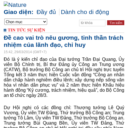
Giao diện:
Đầy đủ
Dành cho di động
TIN TỨC SỰ KIỆN
Đề cao vai trò nêu gương, tinh thần trách
nhiệm của lãnh đạo, chỉ huy
15:42, 29/03/2014 (GMT+7)
Đó là ý kiến chỉ đạo của Đại tướng Trần Đại Quang, Ủy
viên Bộ Chính trị, Bí thư Đảng ủy Công an Trung ương
(CATW), Bộ trưởng Bộ Công an chủ trì Hội nghị trực tuyến
Tổng kết 3 năm thực hiện Cuộc vận động “Công an nhân
dân chấp hành nghiêm điều lệnh; xây dựng nếp sống văn
hóa vì nhân dân phục vụ” và 2 năm thực hiện Khẩu hiệu
hành động “Kỷ cương, trách nhiệm, hiệu quả”, do Bộ Công
an tổ chức ngày 28/3.
Dự Hội nghị có các đồng chí: Thượng tướng Lê Quý
Vương, Ủy viên TW Đảng, Thứ trưởng Bộ Công an; Trung
tướng Tô Lâm, Ủy viên TW Đảng, Thứ trưởng Bộ Công an.
Trung tướng Bùi Quang Bền, Ủy viên TW Đảng, Thứ