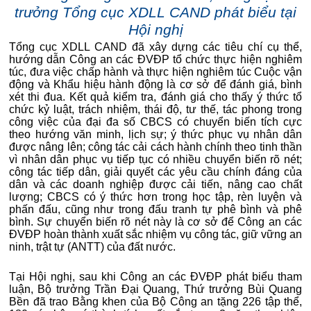
trưởng Tổng cục XDLL CAND phát biểu tại
Hội nghị
Tổng cục XDLL CAND đã xây dựng các tiêu chí cụ thể,
hướng dẫn Công an các ĐVĐP tổ chức thực hiện nghiêm
túc, đưa việc chấp hành và thực hiện nghiêm túc Cuộc vận
động và Khẩu hiệu hành động là cơ sở để đánh giá, bình
xét thi đua. Kết quả kiểm tra, đánh giá cho thấy ý thức tổ
chức kỷ luật, trách nhiệm, thái độ, tư thế, tác phong trong
công việc của đại đa số CBCS có chuyển biến tích cực
theo hướng văn minh, lịch sự; ý thức phục vụ nhân dân
được nâng lên; công tác cải cách hành chính theo tinh thần
vì nhân dân phục vụ tiếp tục có nhiều chuyển biến rõ nét;
công tác tiếp dân, giải quyết các yêu cầu chính đáng của
dân và các doanh nghiệp được cải tiến, nâng cao chất
lượng; CBCS có ý thức hơn trong học tập, rèn luyện và
phấn đấu, cũng như trong đấu tranh tự phê bình và phê
bình. Sự chuyển biến rõ nét này là cơ sở để Công an các
ĐVĐP hoàn thành xuất sắc nhiệm vụ công tác, giữ vững an
ninh, trật tự (ANTT) của đất nước.
Tại Hội nghị, sau khi Công an các ĐVĐP phát biểu tham
luận, Bộ trưởng Trần Đại Quang, Thứ trưởng Bùi Quang
Bền đã trao Bằng khen của Bộ Công an tặng 226 tập thể,