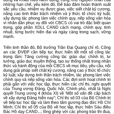
những hạn chế, yếu kém đó. Để bảo đảm hoàn thành xuất
sắc yêu cầu, nhiệm vụ được giao, việc siết chặt kỷ cương,
nâng cao tinh thần trách nhiệm và ý thức tổ chức kỷ luật,
xây dựng tác phong làm việc chính quy, nếp sống văn hóa
vì nhân dân phục vụ đối với CBCS có vai trò đặc biệt quan
trọng, góp phần XDLL CAND cách mạng, chính quy, tinh
nhuệ, từng bước hiện đại và ngày càng trong sạch, vững
mạnh.
Trên tinh thần đó, Bộ trưởng Trần Đại Quang chỉ rõ, Công
an các ĐVĐP cần tiếp tục thực hiện tốt một số công tác
trọng tâm: Tăng cường công tác giáo dục chính trị, tư
tưởng, giáo dục truyền thống, tạo sự thống nhất trong nhận
thức và hành động của mỗi CBCS về mục tiêu, yêu cầu, nội
dung giải pháp siết chặt kỷ cương, nâng cao ý thức tổ chức
kỷ luật, xây dựng tinh thần trách nhiệm, tác phong làm việc
chính quy và nếp sống văn hóa. Các đợt sinh hoạt chính trị
phải gắn với việc học tập, thực hiện các chỉ thị, nghị quyết
của Trung ương Đảng, Quốc hội, Chính phủ, nhất là Nghị
quyết Trung ương 4 (khóa XI) về ‘Một số vấn đề cấp bách
về xây dựng Đảng hiện nay”; Chỉ thị số 03 của Bộ Chính trị
về tiếp tục học tập và làm theo tấm gương đạo đức Hồ Chí
Minh; Chỉ thị số 05 của Bộ về học tập, thực hiện Sáu điều
Bác Hồ dạy CAND...; lồng ghép với các phong trào thi đua,