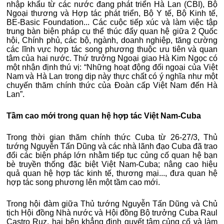
nhập khẩu từ các nước đang phát triển Hà Lan (CBI), Bộ
Ngoại thương và Hợp tác phát triển, Bộ Y tế, Bộ Kinh tế,
BE-Basic Foundation... Các cuộc tiếp xúc và làm việc tập
trung bàn biện pháp cụ thể thúc đẩy quan hệ giữa 2 Quốc
hội, Chính phủ, các bộ, ngành, doanh nghiệp, tăng cường
các lĩnh vực hợp tác song phương thuộc ưu tiên và quan
tâm của hai nước. Thứ trưởng Ngoại giao Hà Kim Ngọc có
một nhận định thú vị: “Những hoạt động đối ngoại của Việt
Nam và Hà Lan trong dịp này thực chất có ý nghĩa như một
chuyến thăm chính thức của Đoàn cấp Việt Nam đến Hà
Lan”.
Tầm cao mới trong quan hệ hợp tác Việt Nam-Cuba
Trong thời gian thăm chính thức Cuba từ 26-27/3, Thủ
tướng Nguyễn Tấn Dũng và các nhà lãnh đạo Cuba đã trao
đổi các biện pháp lớn nhằm tiếp tục củng cố quan hệ bạn
bè truyền thống đặc biệt Việt Nam-Cuba; nâng cao hiệu
quả quan hệ hợp tác kinh tế, thương mại..., đưa quan hệ
hợp tác song phương lên một tầm cao mới.
Trong hội đàm giữa Thủ tướng Nguyễn Tấn Dũng và Chủ
tịch Hội đồng Nhà nước và Hội đồng Bộ trưởng Cuba Raul
Castro Ruz, hai bên khẳng định quyết tâm củng cố và làm