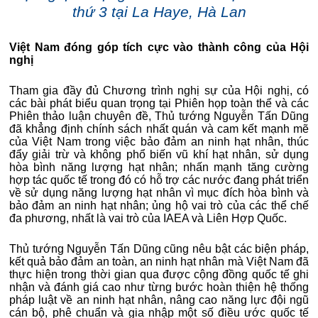
thứ 3 tại La Haye, Hà Lan
Việt Nam đóng góp tích cực vào thành công của Hội
nghị
Tham gia đầy đủ Chương trình nghị sự của Hội nghị, có
các bài phát biểu quan trọng tại Phiên họp toàn thể và các
Phiên thảo luận chuyên đề, Thủ tướng Nguyễn Tấn Dũng
đã khẳng định chính sách nhất quán và cam kết mạnh mẽ
của Việt Nam trong việc bảo đảm an ninh hạt nhân, thúc
đẩy giải trừ và không phổ biến vũ khí hạt nhân, sử dụng
hòa bình năng lượng hạt nhân; nhấn mạnh tăng cường
hợp tác quốc tế trong đó có hỗ trợ các nước đang phát triển
về sử dụng năng lượng hạt nhân vì mục đích hòa bình và
bảo đảm an ninh hạt nhân; ủng hộ vai trò của các thể chế
đa phương, nhất là vai trò của IAEA và Liên Hợp Quốc.
Thủ tướng Nguyễn Tấn Dũng cũng nêu bật các biện pháp,
kết quả bảo đảm an toàn, an ninh hạt nhân mà Việt Nam đã
thực hiện trong thời gian qua được cộng đồng quốc tế ghi
nhận và đánh giá cao như từng bước hoàn thiện hệ thống
pháp luật về an ninh hạt nhân, nâng cao năng lực đội ngũ
cán bộ, phê chuẩn và gia nhập một số điều ước quốc tế