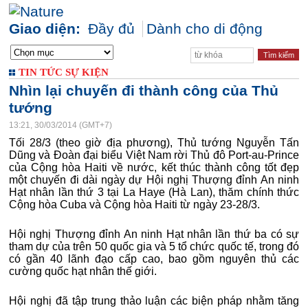
Giao diện:
Đầy đủ
Dành cho di động
TIN TỨC SỰ KIỆN
Nhìn lại chuyến đi thành công của Thủ
tướng
13:21, 30/03/2014 (GMT+7)
Tối 28/3 (theo giờ địa phương), Thủ tướng Nguyễn Tấn
Dũng và Đoàn đại biểu Việt Nam rời Thủ đô Port-au-Prince
của Cộng hòa Haiti về nước, kết thúc thành công tốt đẹp
một chuyến đi dài ngày dự Hội nghị Thượng đỉnh An ninh
Hạt nhân lần thứ 3 tại La Haye (Hà Lan), thăm chính thức
Cộng hòa Cuba và Cộng hòa Haiti từ ngày 23-28/3.
Hội nghị Thượng đỉnh An ninh Hạt nhân lần thứ ba có sự
tham dự của trên 50 quốc gia và 5 tổ chức quốc tế, trong đó
có gần 40 lãnh đạo cấp cao, bao gồm nguyên thủ các
cường quốc hạt nhân thế giới.
Hội nghị đã tập trung thảo luận các biện pháp nhằm tăng