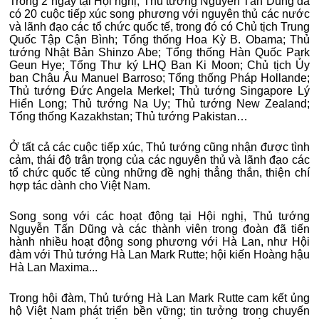
Trong 2 ngày tại Hội nghị, Thủ tướng Nguyễn Tấn Dũng đã
có 20 cuộc tiếp xúc song phương với nguyên thủ các nước
và lãnh đạo các tổ chức quốc tế, trong đó có Chủ tịch Trung
Quốc Tập Cận Bình; Tổng thống Hoa Kỳ B. Obama; Thủ
tướng Nhật Bản Shinzo Abe; Tổng thống Hàn Quốc Park
Geun Hye; Tổng Thư ký LHQ Ban Ki Moon; Chủ tịch Ủy
ban Châu Âu Manuel Barroso; Tổng thống Pháp Hollande;
Thủ tướng Đức Angela Merkel; Thủ tướng Singapore Lý
Hiển Long; Thủ tướng Na Uy; Thủ tướng New Zealand;
Tổng thống Kazakhstan; Thủ tướng Pakistan…
Ở tất cả các cuộc tiếp xúc, Thủ tướng cũng nhận được tình
cảm, thái độ trân trọng của các nguyên thủ và lãnh đạo các
tổ chức quốc tế cùng những đề nghị thẳng thắn, thiện chí
hợp tác dành cho Việt Nam.
Song song với các hoạt động tại Hội nghị, Thủ tướng
Nguyễn Tấn Dũng và các thành viên trong đoàn đã tiến
hành nhiều hoạt động song phương với Hà Lan, như Hội
đàm với Thủ tướng Hà Lan Mark Rutte; hội kiến Hoàng hậu
Hà Lan Maxima...
Trong hội đàm, Thủ tướng Hà Lan Mark Rutte cam kết ủng
hộ Việt Nam phát triển bền vững; tin tưởng trong chuyến