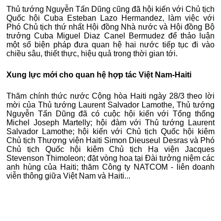
Thủ tướng Nguyễn Tấn Dũng cũng đã hội kiến với Chủ tịch
Quốc hội Cuba Esteban Lazo Hermandez, làm việc với
Phó Chủ tịch thứ nhất Hội đồng Nhà nước và Hội đồng Bộ
trưởng Cuba Miguel Diaz Canel Bermudez để thảo luận
một số biện pháp đưa quan hệ hai nước tiếp tục đi vào
chiều sâu, thiết thực, hiệu quả trong thời gian tới.
Xung lực mới cho quan hệ hợp tác Việt Nam-Haiti
Thăm chính thức nước Cộng hòa Haiti ngày 28/3 theo lời
mời của Thủ tướng Laurent Salvador Lamothe, Thủ tướng
Nguyễn Tấn Dũng đã có cuộc hội kiến với Tổng thống
Michel Joseph Martelly; hội đàm với Thủ tướng Laurent
Salvador Lamothe; hội kiến với Chủ tịch Quốc hội kiêm
Chủ tịch Thượng viện Haiti Simon Dieuseul Desras và Phó
Chủ tịch Quốc hội kiêm Chủ tịch Hạ viện Jacques
Stevenson Thimoleon; đặt vòng hoa tại Đài tưởng niệm các
anh hùng của Haiti; thăm Công ty NATCOM - liên doanh
viễn thông giữa Việt Nam và Haiti...