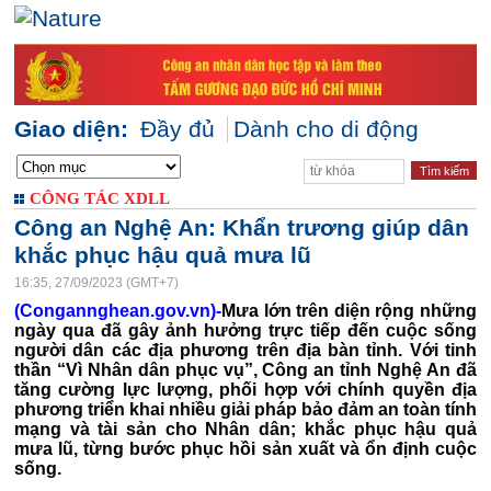
Giao diện:
Đầy đủ
Dành cho di động
CÔNG TÁC XDLL
Công an Nghệ An: Khẩn trương giúp dân
khắc phục hậu quả mưa lũ
16:35, 27/09/2023 (GMT+7)
(Congannghean.gov.vn)-
Mưa lớn trên diện rộng những
ngày qua đã gây ảnh hưởng trực tiếp đến cuộc sống
người dân các địa phương trên địa bàn tỉnh. Với tinh
thần “Vì Nhân dân phục vụ”, Công an tỉnh Nghệ An đã
tăng cường lực lượng, phối hợp với chính quyền địa
phương triển khai nhiều giải pháp bảo đảm an toàn tính
mạng và tài sản cho Nhân dân; khắc phục hậu quả
mưa lũ, từng bước phục hồi sản xuất và ổn định cuộc
sống.