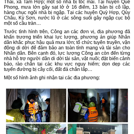
Thái, xã Tam Hợp; một số nhà bị tốc mái. Tại huyện Quế
Phong, mưa lớn gây sạt lở ở 16 điểm, 13 bản bị cô lập,
hàng chục ngôi nhà bị ngập. Tại các huyện Quỳ Hợp, Qùy
Châu, Kỳ Sơn, nước lũ ở các sông suối gây ngập cục bộ
một số cầu tràn…
Trước tình hình trên, Công an các đơn vị, địa phương đã
khẩn trương triển khai lực lượng, phương án giúp Nhân
dân khắc phục hậu quả mưa lớn; tổ chức tuyên truyền, vận
động di dời để đảm bảo an toàn tính mạng và tài sản cho
Nhân dân. Bên cạnh đó, lực lượng Công an còn đến từng
nhà hỗ trợ người dân di dời tài sản, vật nuôi; đặt biển cảnh
báo, rào chắn tại các khu vực nguy hiểm; dọn dẹp các
tuyến đường bị cây cối, đất đá chắn lấp…
Một số hình ảnh ghi nhận tại các địa phương: