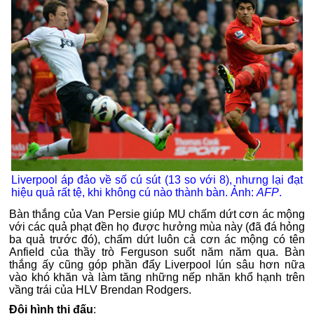
Liverpool áp đảo về số cú sút (13 so với 8), nhưng lại đạt
hiệu quả rất tệ, khi không cú nào thành bàn. Ảnh:
AFP
.
Bàn thắng của Van Persie giúp MU chấm dứt cơn ác mộng
với các quả phạt đền họ được hưởng mùa này (đã đá hỏng
ba quả trước đó), chấm dứt luôn cả cơn ác mộng có tên
Anfield của thầy trò Ferguson suốt năm năm qua. Bàn
thắng ấy cũng góp phần đẩy Liverpool lún sâu hơn nữa
vào khó khăn và làm tăng những nếp nhăn khổ hạnh trên
vầng trái của HLV Brendan Rodgers.
Đội hình thi đấu
: