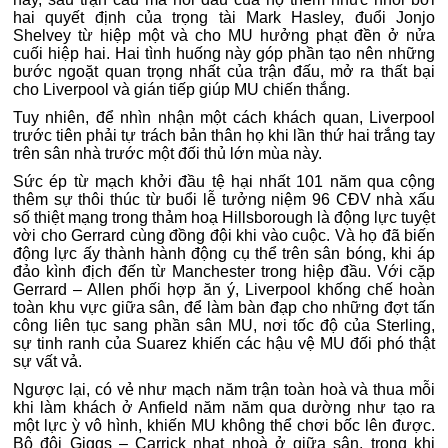
hai quyết định của trọng tài Mark Hasley, đuổi Jonjo
Shelvey từ hiệp một và cho MU hưởng phạt đền ở nửa
cuối hiệp hai. Hai tình huống này góp phần tạo nên những
bước ngoặt quan trọng nhất của trận đấu, mở ra thất bại
cho Liverpool và gián tiếp giúp MU chiến thắng.
Tuy nhiên, để nhìn nhận một cách khách quan, Liverpool
trước tiên phải tự trách bản thân họ khi lần thứ hai trắng tay
trên sân nhà trước một đối thủ lớn mùa này.
Sức ép từ mạch khởi đầu tệ hại nhất 101 năm qua cộng
thêm sự thôi thúc từ buổi lễ tưởng niệm 96 CĐV nhà xấu
số thiệt mạng trong thảm hoạ Hillsborough là động lực tuyệt
vời cho Gerrard cùng đồng đội khi vào cuộc. Và họ đã biến
động lực ấy thành hành động cụ thể trên sân bóng, khi áp
đảo kình địch đến từ Manchester trong hiệp đầu. Với cặp
Gerrard – Allen phối hợp ăn ý, Liverpool khống chế hoàn
toàn khu vực giữa sân, để làm bàn đạp cho những đợt tấn
công liên tục sang phần sân MU, nơi tốc độ của Sterling,
sự tinh ranh của Suarez khiến các hậu vệ MU đối phó thật
sự vất vả.
Ngược lại, có vẻ như mạch năm trận toàn hoà và thua mỗi
khi làm khách ở Anfield năm năm qua dường như tạo ra
một lực ỳ vô hình, khiến MU không thể chơi bốc lên được.
Bộ đôi Giggs – Carrick nhạt nhoà ở giữa sân, trong khi