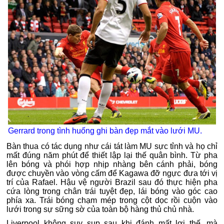
Gerrard trong tình huống ghi bàn đẹp mắt vào lưới MU.
Bàn thua có tác dụng như cái tát làm MU sực tỉnh và họ chỉ
mất đúng năm phút để thiết lập lại thế quân bình. Từ pha
lên bóng và phói hợp nhịp nhàng bên cánh phải, bóng
được chuyền vào vòng cấm để Kagawa đỡ ngực đưa tới vị
trí của Rafael. Hậu vệ người Brazil sau đó thực hiện pha
cứa lòng trong chân trái tuyệt đẹp, lái bóng vào góc cao
phía xa. Trái bóng chạm mép trong cột dọc rồi cuộn vào
lưới trong sự sững sờ của toàn bộ hàng thủ chủ nhà.
Liverpool không suy sụp sau khi đánh mất lợi thế, mà