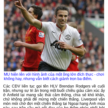
MU hiện lên với hình ảnh của một ông lớn đích thực - chơi
không hay, nhưng vẫn biết cách giành trọn ba điểm.
Các CĐV liên tục gọi tên HLV Brendan Rodgers về cuối
trận, nhưng sự tri ân trong một buổi chiều giàu cảm xúc ấy
ở Anfield lại mang sắc thái cảm thông, chia sẻ khó khăn,
chứ không phải để mừng một chiến thắng. Liverpool vẫn
mòn mỏi chờ đợi một chiến thắng tại Ngoại hạng Anh mùa
này, sau trận cầu mà nỗi đau của họ thêm nhức nhối bởi