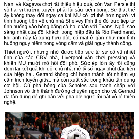
Nani và Kagawa chơi rất thiếu hiệu quả, còn Van Persie thì
vô hại vì thường xuyên phải lùi sâu kiếm bóng. Sự thất thế
ấy không thay đổi ngay cả khi MU có lợi thế hơn người vì
tình huống tiền vệ chủ nhà Shelvey lĩnh thẻ đỏ trực tiếp từ
tình huống vào bóng bằng cả hai chân với Evans. Ngôi sao
sáng nhất của đội khách trong hiệp đầu là Rio Ferdinand,
khi anh này tả xung hữu đột, có mặt ở gần như mọi tình
huống nguy hiểm trong vòng cấm và giải nguy thành công.
Thiệt người, nhưng nhờ được tiếp sức từ sự cổ vũ nhiệt
tình của các CĐV nhà, Liverpool vẫn chơi pressing và
khiến MU mướt mồ hôi đối phó. Sức ép lớn ấy rồi cũng
đem lại kết quả khi đội chủ nhà mở tỷ số ngay phút đầu tiên
của hiệp hai. Gerrard không chỉ hoàn thành tốt nhiệm vụ
cầm trịch tuyến giữa, mà còn xuất sắc trong khâu tận dụng
cơ hội. Cú phá bóng của Scholes sau tranh chấp với
Johnson vô tình thành đường chuyền ngon cho và Gerrard
đã tận dụng để ghi bàn với pha đỡ ngực rồi bắt vô-lê thiện
nghệ.