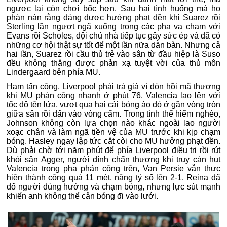
ngược lại còn chơi bốc hơn. Sau hai tình huống mà họ
phàn nàn rằng đáng được hưởng phạt đền khi Suarez rồi
Sterling lần ngượt ngã xuống trong các pha va chạm với
Evans rồi Scholes, đội chủ nhà tiếp tục gây sức ép và đã có
những cơ hội thật sự tốt để một lần nữa dẫn bàn. Nhưng cả
hai lần, Suarez rồi cầu thủ trẻ vào sân từ đầu hiệp là Suso
đều không thắng được phản xạ tuyệt vời của thủ môn
Lindergaard bên phía MU.
Ham tấn công, Liverpool phải trả giá vì đòn hồi mã thương
khi MU phản công nhanh ở phút 76. Valencia lao lên với
tốc độ tên lửa, vượt qua hai cái bóng áo đỏ ở gần vòng tròn
giữa sân rồi dấn vào vòng cấm. Trong tình thế hiểm nghèo,
Johnson không còn lựa chọn nào khác ngoài lao người
xoạc chân và làm ngã tiền vệ của MU trước khi kịp chạm
bóng. Hasley ngay lập tức cắt còi cho MU hưởng phạt đền.
Dù phải chờ tới năm phút để phía Liverpool điều trị rồi rút
khỏi sân Agger, người dính chấn thương khi truy cản hụt
Valencia trong pha phản công trên, Van Persie vẫn thực
hiện thành công quả 11 mét, nâng tỷ số lên 2-1. Reina đã
đổ người đúng hướng và chạm bóng, nhưng lực sút mạnh
khiến anh không thể cản bóng đi vào lưới.