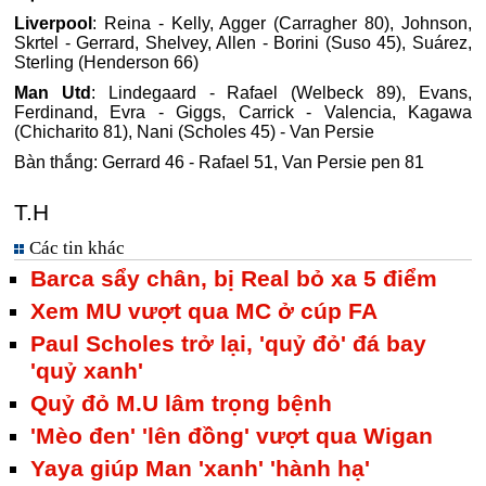
Liverpool
: Reina - Kelly, Agger (Carragher 80), Johnson,
Skrtel - Gerrard, Shelvey, Allen - Borini (Suso 45), Suárez,
Sterling (Henderson 66)
Man Utd
: Lindegaard - Rafael (Welbeck 89), Evans,
Ferdinand, Evra - Giggs, Carrick - Valencia, Kagawa
(Chicharito 81), Nani (Scholes 45) - Van Persie
Bàn thắng: Gerrard 46 - Rafael 51, Van Persie pen 81
T.H
Các tin khác
Barca sẩy chân, bị Real bỏ xa 5 điểm
Xem MU vượt qua MC ở cúp FA
Paul Scholes trở lại, 'quỷ đỏ' đá bay
'quỷ xanh'
Quỷ đỏ M.U lâm trọng bệnh
'Mèo đen' 'lên đồng' vượt qua Wigan
Yaya giúp Man 'xanh' 'hành hạ'