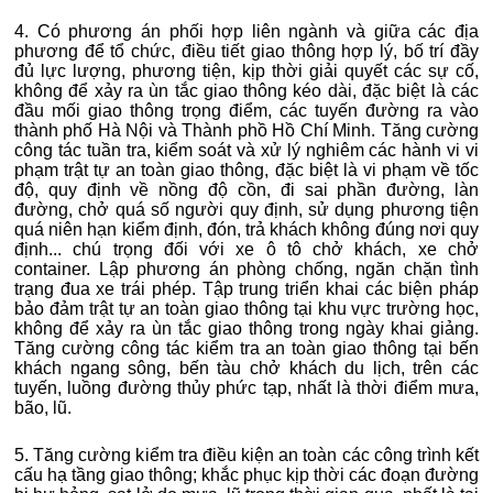
4. Có phương án phối hợp liên ngành và giữa các địa
phương để tổ chức, điều tiết giao thông hợp lý, bố trí đầy
đủ lực lượng, phương tiện, kịp thời giải quyết các sự cố,
không để xảy ra ùn tắc giao thông kéo dài, đặc biệt là các
đầu mối giao thông trọng điểm, các tuyến đường ra vào
thành phố Hà Nội và Thành phồ Hồ Chí Minh. Tăng cường
công tác tuần tra, kiểm soát và xử lý nghiêm các hành vi vi
phạm trật tự an toàn giao thông, đặc biệt là vi phạm về tốc
độ, quy định về nồng độ cồn, đi sai phần đường, làn
đường, chở quá số người quy định, sử dụng phương tiện
quá niên hạn kiểm định, đón, trả khách không đúng nơi quy
định... chú trọng đối với xe ô tô chở khách, xe chở
container. Lập phương án phòng chống, ngăn chặn tình
trạng đua xe trái phép. Tập trung triển khai các biện pháp
bảo đảm trật tự an toàn giao thông tại khu vực trường học,
không để xảy ra ùn tắc giao thông trong ngày khai giảng.
Tăng cường công tác kiểm tra an toàn giao thông tại bến
khách ngang sông, bến tàu chở khách du lịch, trên các
tuyến, luồng đường thủy phức tạp, nhất là thời điểm mưa,
bão, lũ.
5. Tăng cường kiểm tra điều kiện an toàn các công trình kết
cấu hạ tầng giao thông; khắc phục kịp thời các đoạn đường