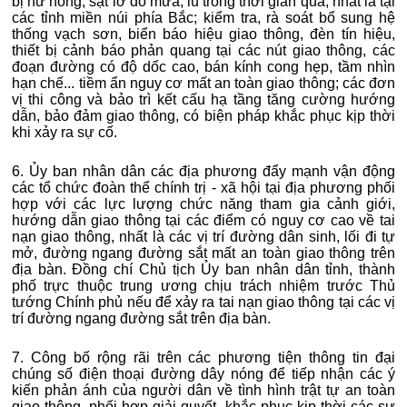
bị hư hỏng, sạt lở do mưa, lũ trong thời gian qua, nhất là tại
các tỉnh miền núi phía Bắc; kiểm tra, rà soát bổ sung hệ
thống vạch sơn, biển báo hiệu giao thông, đèn tín hiệu,
thiết bị cảnh báo phản quang tại các nút giao thông, các
đoạn đường có độ dốc cao, bán kính cong hẹp, tầm nhìn
hạn chế... tiềm ẩn nguy cơ mất an toàn giao thông; các đơn
vị thi công và bảo trì kết cấu hạ tầng tăng cường hướng
dẫn, bảo đảm giao thông, có biện pháp khắc phục kịp thời
khi xảy ra sự cố.
6. Ủy ban nhân dân các địa phương đẩy mạnh vận động
các tổ chức đoàn thể chính trị - xã hội tại địa phương phối
hợp với các lực lượng chức năng tham gia cảnh giới,
hướng dẫn giao thông tại các điểm có nguy cơ cao về tai
nạn giao thông, nhất là các vị trí đường dân sinh, lối đi tự
mở, đường ngang đường sắt mất an toàn giao thông trên
địa bàn. Đồng chí Chủ tịch Ủy ban nhân dân tỉnh, thành
phố trực thuộc trung ương chịu trách nhiệm trước Thủ
tướng Chính phủ nếu để xảy ra tai nạn giao thông tại các vị
trí đường ngang đường sắt trên địa bàn.
7. Công bố rộng rãi trên các phương tiện thông tin đại
chúng số điện thoại đường dây nóng để tiếp nhận các ý
kiến phản ánh của người dân về tình hình trật tự an toàn
giao thông, phối hợp giải quyết, khắc phục kịp thời các sự