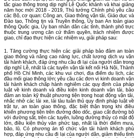
tắc giao thông trong dịp nghỉ Lễ Quốc khánh và khai giảng
năm học mới 2018 - 2019, Thủ tướng Chính phủ yêu cầu
các Bộ, cơ quan: Công an, Giao thông vận tải, Giáo dục và
Đào tạo, Thông tin và Truyền thông, Ủy ban An toàn giao
thông Quốc gia, Ủy ban nhân dân các tỉnh, thành phố trực
thuộc trung ương căn cứ thẩm quyền, trách nhiệm được
giao, chỉ đạo thực hiện các nhiệm vụ, giải pháp sau:
1. Tăng cường thực hiện các giải pháp bảo đảm an toàn
giao thông và nâng cao năng lực, chất lượng dịch vụ vận
tải hành khách, đáp ứng nhu cầu đi lại của người dân trong
dịp nghỉ Lễ, nhất là các tuyến vận tải kết nối Hà Nội, Thành
phố Hồ Chí Minh, các khu vui chơi, địa điểm du lịch, các
đầu mối giao thông lớn; yêu cầu các đơn vị kinh doanh vận
tải hành khách chấp hành nghiêm các quy định của pháp
luật về kinh doanh và điều kiện kinh doanh vận tải, bảo
đảm an toàn kỹ thuật phương tiện trong hoạt động vận tải,
nhắc nhở các lái xe, lái tàu tuân thủ quy định pháp luật về
trật tự, an toàn giao thông, đặc biệt thận trọng khi điều
khiển phương tiện trên đường đèo dốc, giao cắt đường bộ
với đường sắt, trên các tuyến, luồng đường thủy có mật độ
lớn, điều kiện thủy văn phức tạp, nhất là thời điểm mưa,
bão, lũ. Có phương án tổ chức vận tải hành khách phù
hợp, đáp ứng nhu cầu đi lại của người dân, giảm thiểu tình