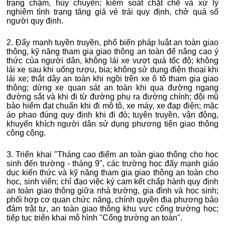
trạng chậm, hủy chuyến; kiểm soát chặt chẽ và xử lý
nghiêm tình trạng tăng giá vé trái quy định, chở quá số
người quy định.
2. Đẩy mạnh tuyền truyền, phổ biến pháp luật an toàn giao
thông, kỹ năng tham gia giao thông an toàn để nâng cao ý
thức của người dân, không lái xe vượt quá tốc độ; không
lái xe sau khi uống rượu, bia; không sử dụng điện thoại khi
lái xe; thắt dây an toàn khi ngồi trên xe ô tô tham gia giao
thông; dừng xe quan sát an toàn khi qua đường ngang
đường sắt và khi đi từ đường phụ ra đường chính; đội mũ
bảo hiểm đạt chuẩn khi đi mô tô, xe máy, xe đạp điện; mặc
áo phao đúng quy định khi đi đò; tuyên truyền, vận động,
khuyến khích người dân sử dụng phương tiện giao thông
công cộng.
3. Triển khai "Tháng cao điểm an toàn giao thông cho học
sinh đến trường - tháng 9", các trường học đẩy mạnh giáo
dục kiến thức và kỹ năng tham gia giao thông an toàn cho
học, sinh viên; chỉ đạo việc ký cam kết chấp hành quy định
an toàn giao thông giữa nhà trường, gia đình và học sinh;
phối hợp cơ quan chức năng, chính quyền địa phương bảo
đảm trật tự, an toàn giao thông khu vực cổng trường học;
tiếp tục triển khai mô hình "Cổng trường an toàn".