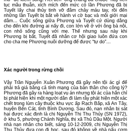
tục mâu thuẫn, xích mích đến mức có lần Phương đã bị
Tuyết lấy chai thủy tinh vỡ đâm chảy máu tay, rồi đến
những lần Tuyết bị bắt về hành vi cờ bạc và môi giới mại
dâm… Cuộc sống giữa Phương và Tuyết cứ dùng dằng
cho đến khi đường ai nấy đi, con lớn về ở với ông bà nội,
con nhỏ sống cũng với mẹ. Thế nhưng sau này khi
Phương bị bắt, Tuyết đã nhân cơ hội giao luôn đứa con
cho cha mẹ Phương nuôi dưỡng để được “tự do”…
Xác người trong rừng chồi
Vậy Trần Nguyễn Xuân Phương đã gây nên tội ác gì để
phải trả giá bằng cả tính mạng của bản thân cho công lý?
Phương đã gây ra hàng loạt vụ án nhưng tội ác của hắn chỉ
bị phát hiện khi một người dân đi làm rẫy phát hiện một xác
chết trong lùm cây thuộc khu vực ấp Rạch Bắp, xã An Tây,
huyện Bến Cát, tỉnh Bình Dương. Sau đó, nạn nhân bị sát
hại được xác định là chị Nguyễn Thị Thu Thủy (SN 1972),
ở khu 5, phường Chánh Nghĩa, thị xã Thủ Dầu Một. Người
nhà nạn nhân cho biết, sáng 10-12-2009, chị Nguyễn Thị
Thu Thủy đưa con đi học, sau đó không về nhà nấu cơm