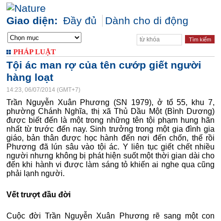
Giao diện:
Đầy đủ
Dành cho di động
PHÁP LUẬT
Tội ác man rợ của tên cướp giết người
hàng loạt
14:23, 06/07/2014 (GMT+7)
Trần Nguyễn Xuân Phương (SN 1979), ở tổ 55, khu 7,
phường Chánh Nghĩa, thị xã Thủ Dầu Một (Bình Dương)
được biết đến là một trong những tên tội phạm hung hãn
nhất từ trước đến nay. Sinh trưởng trong một gia đình gia
giáo, bản thân được học hành đến nơi đến chốn, thế rồi
Phương đã lún sâu vào tội ác. Y liên tục giết chết nhiều
người nhưng không bị phát hiện suốt một thời gian dài cho
đến khi hành vi được làm sáng tỏ khiến ai nghe qua cũng
phải lạnh người.
Vết trượt đầu đời
Cuộc đời Trần Nguyễn Xuân Phương rẽ sang một con