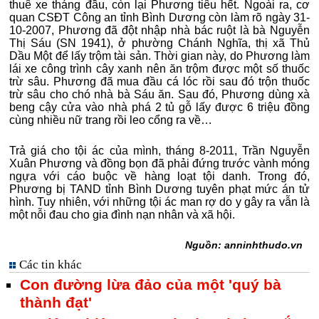
thuê xe tháng đầu, còn lại Phương tiêu hết. Ngoài ra, cơ
quan CSĐT Công an tỉnh Bình Dương còn làm rõ ngày 31-
10-2007, Phương đã đột nhập nhà bác ruột là bà Nguyễn
Thị Sáu (SN 1941), ở phường Chánh Nghĩa, thị xã Thủ
Dầu Một để lấy trộm tài sản. Thời gian này, do Phương làm
lái xe công trình cây xanh nên ăn trộm được một số thuốc
trừ sâu. Phương đã mua đầu cá lóc rồi sau đó trộn thuốc
trừ sâu cho chó nhà bà Sáu ăn. Sau đó, Phương dùng xà
beng cậy cửa vào nhà phá 2 tủ gỗ lấy được 6 triệu đồng
cùng nhiều nữ trang rồi leo cổng ra về…
Trả giá cho tội ác của mình, tháng 8-2011, Trần Nguyễn
Xuân Phương và đồng bọn đã phải đứng trước vành móng
ngựa với cáo buộc về hàng loạt tội danh. Trong đó,
Phương bị TAND tỉnh Bình Dương tuyên phạt mức án tử
hình. Tuy nhiên, với những tội ác man rợ do y gây ra vẫn là
một nỗi đau cho gia đình nạn nhân và xã hội.
Nguồn: anninhthudo.vn
Các tin khác
Con đường lừa đảo của một 'quý bà
thành đạt'