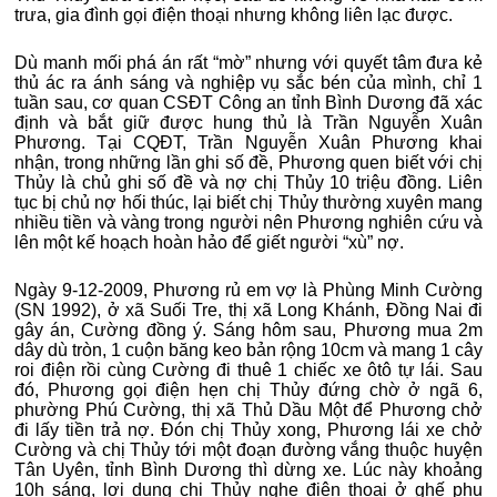
trưa, gia đình gọi điện thoại nhưng không liên lạc được.
Dù manh mối phá án rất “mờ” nhưng với quyết tâm đưa kẻ
thủ ác ra ánh sáng và nghiệp vụ sắc bén của mình, chỉ 1
tuần sau, cơ quan CSĐT Công an tỉnh Bình Dương đã xác
định và bắt giữ được hung thủ là Trần Nguyễn Xuân
Phương. Tại CQĐT, Trần Nguyễn Xuân Phương khai
nhận, trong những lần ghi số đề, Phương quen biết với chị
Thủy là chủ ghi số đề và nợ chị Thủy 10 triệu đồng. Liên
tục bị chủ nợ hối thúc, lại biết chị Thủy thường xuyên mang
nhiều tiền và vàng trong người nên Phương nghiên cứu và
lên một kế hoạch hoàn hảo để giết người “xù” nợ.
Ngày 9-12-2009, Phương rủ em vợ là Phùng Minh Cường
(SN 1992), ở xã Suối Tre, thị xã Long Khánh, Đồng Nai đi
gây án, Cường đồng ý. Sáng hôm sau, Phương mua 2m
dây dù tròn, 1 cuộn băng keo bản rộng 10cm và mang 1 cây
roi điện rồi cùng Cường đi thuê 1 chiếc xe ôtô tự lái. Sau
đó, Phương gọi điện hẹn chị Thủy đứng chờ ở ngã 6,
phường Phú Cường, thị xã Thủ Dầu Một để Phương chở
đi lấy tiền trả nợ. Đón chị Thủy xong, Phương lái xe chở
Cường và chị Thủy tới một đoạn đường vắng thuộc huyện
Tân Uyên, tỉnh Bình Dương thì dừng xe. Lúc này khoảng
10h sáng, lợi dụng chị Thủy nghe điện thoại ở ghế phụ