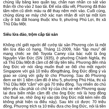
chúng lấy băng keo quấn tay, chân nạn nhân co sát vào
thân rồi cho vào 2 bao tải. Để xóa dấu vết, Phương đã tháo
tấm nệm cũ dính máu ra để thay nệm mới vào. Cuối cùng,
chúng dùng xe máy chở xác nạn nhân đi vứt tại một lùm
cây ở bãi đất hoang thuộc khu 9, phường Phú Lợi, thị xã
Thủ Dầu Một.
Siêu lừa đảo, trộm cắp tài sản
Không chỉ giết người để cướp tài sản Phương còn là một
tên lừa đảo có hạng. Tháng 11-2009, hắn “lập mưu” để
mang chiếc xe ôtô Toyota Camry của bác ruột là ông
Nguyễn Văn Đức (SN 1935), ở phường Chánh Nghĩa, thị
xã Thủ Dầu Một đi cầm cố để lấy tiền tiêu. Phương đến nhà
ông Đức vờ nói rằng muốn thuê xe ôtô cho một người
Singapore với giá 10 triệu đồng/tháng, ông Đức đồng ý và
giao xe cùng với giấy tờ cho Phương. Sau đó Phương
đem xe tới 1 tiệm cầm đồ ở khu 5, phường Phú Hòa, thị xã
Thủ Dầu Một “cắm” với giá 70 triệu đồng. Tuy nhiên do chủ
tiệm yêu cầu phải có chữ ký của chủ xe nên Phương quay
lại đưa biên nhận cầm đồ cho ông Đức nói là hợp đồng
cho thuê xe, nhờ ông ký vào (do ông Đức mắt kém nên đã
không phát hiện ra điều này). Sau khi có được 70 triệu
đồng, Phương trích ra 10 triệu đưa cho ông Đức, nói là tiền