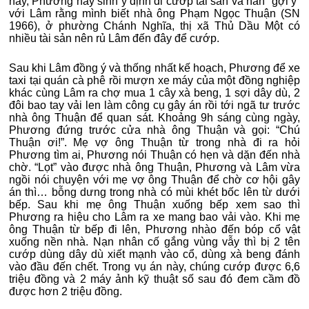
này, Phương nảy sinh ý định đi cướp tài sản và hắn “gợi ý”
với Lâm rằng mình biết nhà ông Phạm Ngọc Thuận (SN
1966), ở phường Chánh Nghĩa, thị xã Thủ Dầu Một có
nhiều tài sản nên rủ Lâm đến đây để cướp.
Sau khi Lâm đồng ý và thống nhất kế hoạch, Phương để xe
taxi tại quán cà phê rồi mượn xe máy của một đồng nghiệp
khác cùng Lâm ra chợ mua 1 cây xà beng, 1 sợi dây dù, 2
đôi bao tay vải len làm công cụ gây án rồi tới ngã tư trước
nhà ông Thuận để quan sát. Khoảng 9h sáng cùng ngày,
Phương đứng trước cửa nhà ông Thuận và gọi: “Chú
Thuận ơi!”. Mẹ vợ ông Thuận từ trong nhà đi ra hỏi
Phương tìm ai, Phương nói Thuận có hẹn và dặn đến nhà
chờ. “Lọt” vào được nhà ông Thuận, Phương và Lâm vừa
ngồi nói chuyện với mẹ vợ ông Thuận để chờ cơ hội gây
án thì… bỗng dưng trong nhà có mùi khét bốc lên từ dưới
bếp. Sau khi mẹ ông Thuận xuống bếp xem sao thì
Phương ra hiệu cho Lâm ra xe mang bao vải vào. Khi mẹ
ông Thuận từ bếp đi lên, Phương nhào đến bóp cổ vật
xuống nền nhà. Nạn nhân cố gắng vùng vẫy thì bị 2 tên
cướp dùng dây dù xiết mạnh vào cổ, dùng xà beng đánh
vào đầu đến chết. Trong vụ án này, chúng cướp được 6,6
triệu đồng và 2 máy ảnh kỹ thuật số sau đó đem cầm đồ
được hơn 2 triệu đồng.