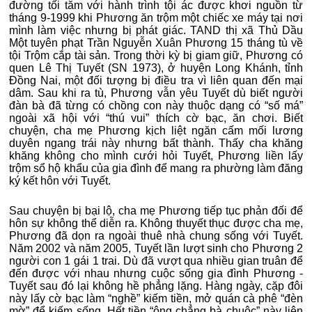
đường tối tăm với hành trình tội ác được khơi nguồn từ
tháng 9-1999 khi Phương ăn trộm một chiếc xe máy tại nơi
mình làm việc nhưng bị phát giác. TAND thị xã Thủ Dầu
Một tuyên phạt Trần Nguyễn Xuân Phương 15 tháng tù về
tội Trộm cắp tài sản. Trong thời kỳ bị giam giữ, Phương có
quen Lê Thị Tuyết (SN 1973), ở huyện Long Khánh, tỉnh
Đồng Nai, một đối tượng bị điều tra vì liên quan đến mại
dâm. Sau khi ra tù, Phương vẫn yêu Tuyết dù biết người
đàn bà đã từng có chồng con này thuộc dạng có “số má”
ngoài xã hội với “thú vui” thích cờ bạc, ăn chơi. Biết
chuyện, cha mẹ Phương kịch liệt ngăn cấm mối lương
duyên ngang trái này nhưng bất thành. Thấy cha khăng
khăng không cho mình cưới hỏi Tuyết, Phương liền lấy
trộm sổ hộ khẩu của gia đình để mang ra phường làm đăng
ký kết hôn với Tuyết.
Sau chuyện bị bại lộ, cha mẹ Phương tiếp tục phản đối để
hôn sự không thể diễn ra. Không thuyết thục được cha mẹ,
Phương đã dọn ra ngoài thuê nhà chung sống với Tuyết.
Năm 2002 và năm 2005, Tuyết lần lượt sinh cho Phương 2
người con 1 gái 1 trai. Dù đã vượt qua nhiều gian truân để
đến được với nhau nhưng cuộc sống gia đình Phương -
Tuyết sau đó lại không hề phẳng lặng. Hàng ngày, cặp đôi
này lấy cờ bạc làm “nghề” kiếm tiền, mở quán cà phê “đèn
mờ” để kiếm sống. Hết tiền “ông chẳng bà chuộc” này liên