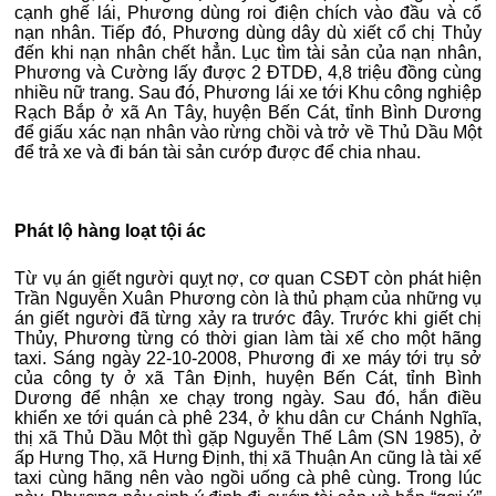
cạnh ghế lái, Phương dùng roi điện chích vào đầu và cổ
nạn nhân. Tiếp đó, Phương dùng dây dù xiết cổ chị Thủy
đến khi nạn nhân chết hẳn. Lục tìm tài sản của nạn nhân,
Phương và Cường lấy được 2 ĐTDĐ, 4,8 triệu đồng cùng
nhiều nữ trang. Sau đó, Phương lái xe tới Khu công nghiệp
Rạch Bắp ở xã An Tây, huyện Bến Cát, tỉnh Bình Dương
để giấu xác nạn nhân vào rừng chồi và trở về Thủ Dầu Một
để trả xe và đi bán tài sản cướp được để chia nhau.
Phát lộ hàng loạt tội ác
Từ vụ án giết người quỵt nợ, cơ quan CSĐT còn phát hiện
Trần Nguyễn Xuân Phương còn là thủ phạm của những vụ
án giết người đã từng xảy ra trước đây. Trước khi giết chị
Thủy, Phương từng có thời gian làm tài xế cho một hãng
taxi. Sáng ngày 22-10-2008, Phương đi xe máy tới trụ sở
của công ty ở xã Tân Định, huyện Bến Cát, tỉnh Bình
Dương để nhận xe chạy trong ngày. Sau đó, hắn điều
khiển xe tới quán cà phê 234, ở khu dân cư Chánh Nghĩa,
thị xã Thủ Dầu Một thì gặp Nguyễn Thế Lâm (SN 1985), ở
ấp Hưng Thọ, xã Hưng Định, thị xã Thuận An cũng là tài xế
taxi cùng hãng nên vào ngồi uống cà phê cùng. Trong lúc