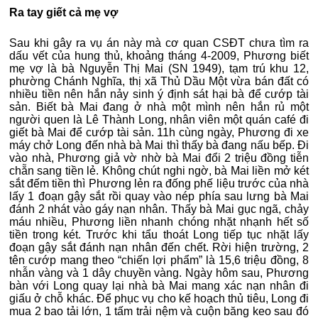
Ra tay giết cả mẹ vợ
Sau khi gây ra vụ án này mà cơ quan CSĐT chưa tìm ra
dấu vết của hung thủ, khoảng tháng 4-2009, Phương biết
mẹ vợ là bà Nguyễn Thị Mai (SN 1949), tạm trú khu 12,
phường Chánh Nghĩa, thị xã Thủ Dầu Một vừa bán đất có
nhiều tiền nên hắn nảy sinh ý định sát hại bà để cướp tài
sản. Biết bà Mai đang ở nhà một mình nên hắn rủ một
người quen là Lê Thành Long, nhân viên một quán café đi
giết bà Mai để cướp tài sản. 11h cùng ngày, Phương đi xe
máy chở Long đến nhà bà Mai thì thấy bà đang nấu bếp. Đi
vào nhà, Phương giả vờ nhờ bà Mai đổi 2 triệu đồng tiễn
chẵn sang tiền lẻ. Không chút nghi ngờ, bà Mai liền mở két
sắt đếm tiền thì Phương lẻn ra đống phế liệu trước của nhà
lấy 1 đoạn gậy sắt rồi quay vào nép phía sau lưng bà Mai
đánh 2 nhát vào gáy nạn nhân. Thấy bà Mai gục ngã, chảy
máu nhiều, Phương liền nhanh chóng nhặt nhạnh hết số
tiền trong két. Trước khi tẩu thoát Long tiếp tục nhặt lấy
đoạn gậy sắt đánh nạn nhân đến chết. Rời hiện trường, 2
tên cướp mang theo “chiến lợi phẩm” là 15,6 triệu đồng, 8
nhẫn vàng và 1 dây chuyền vàng. Ngày hôm sau, Phương
bàn với Long quay lại nhà bà Mai mang xác nạn nhân đi
giấu ở chỗ khác. Để phục vụ cho kế hoạch thủ tiêu, Long đi
mua 2 bao tải lớn, 1 tấm trải nệm và cuộn băng keo sau đó