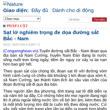
Giao diện:
Đầy đủ
Dành cho di động
PHÁP LUẬT
Sạt lở nghiêm trọng đe dọa đường sắt
Bắc - Nam
09:01, 06/07/2014 (GMT+7)
(Congannghean.vn)-
Tuyến đường sắt Bắc - Nam đoạn qua
địa bàn xã Nam Cường, huyện Nam Đàn đang bị nước
sông nuốt trọn từng ngày, tiềm ẩn nguy cơ xảy ra tai nạn
hơn bao giờ hết.
Theo quan sát của chúng tôi, đoạn sạt lở với đường vòm
hình cánh cung có chiều dài khoảng 1 km đoạn qua xóm 4,
xã Nam Cường, tạo thành hàm ếch ăn sâu vào chân của
đoạn đường sắt đi qua địa bàn.
Theo người dân địa phương, tình trạng sạt lở đất diễn ra
vài năm trở lại đây. Có những hôm khi mọi người đang ngủ
thì ở phía ngoài tiếng nước lớn vỗ bờ ầm ầm, kèm theo đó
là một khối lượng lớn đất bị cuốn trôi theo dòng nước. Cứ
vậy, mỗi năm tình trạng xâm lấn lại diễn ra mạnh hơn khiến