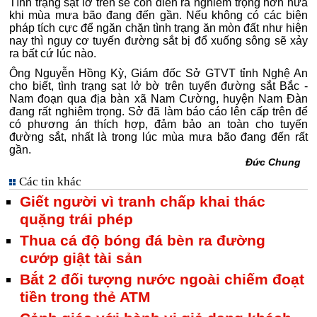
Tình trạng sạt lở trên sẽ còn diễn ra nghiêm trọng hơn nữa
khi mùa mưa bão đang đến gần. Nếu không có các biện
pháp tích cực để ngăn chặn tình trạng ăn mòn đất như hiện
nay thì nguy cơ tuyến đường sắt bị đổ xuống sông sẽ xảy
ra bất cứ lúc nào.
Ông Nguyễn Hồng Kỳ, Giám đốc Sở GTVT tỉnh Nghệ An
cho biết, tình trạng sạt lở bờ trên tuyến đường sắt Bắc -
Nam đoạn qua địa bàn xã Nam Cường, huyện Nam Đàn
đang rất nghiêm trọng. Sở đã làm báo cáo lên cấp trên để
có phương án thích hợp, đảm bảo an toàn cho tuyến
đường sắt, nhất là trong lúc mùa mưa bão đang đến rất
gần.
Đức Chung
Các tin khác
Giết người vì tranh chấp khai thác
quặng trái phép
Thua cá độ bóng đá bèn ra đường
cướp giật tài sản
Bắt 2 đối tượng nước ngoài chiếm đoạt
tiền trong thẻ ATM