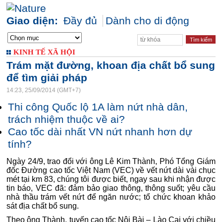
Giao diện:
Đầy đủ
Dành cho di động
KINH TẾ XÃ HỘI
Trám mặt đường, khoan địa chất bổ sung
để tìm giải pháp
14:23, 25/09/2014 (GMT+7)
Thi công Quốc lộ 1A làm nứt nhà dân,
trách nhiệm thuộc về ai?
Cao tốc dài nhất VN nứt nhanh hơn dự
tính?
Ngày 24/9, trao đổi với ông Lê Kim Thành, Phó Tổng Giám
đốc Đường cao tốc Việt Nam (VEC) về vết nứt dài vài chục
mét tại km 83, chúng tôi được biết, ngay sau khi nhận được
tin báo, VEC đã: đảm bảo giao thông, thông suốt; yêu cầu
nhà thầu trám vết nứt để ngăn nước; tổ chức khoan khảo
sát địa chất bổ sung.
Theo ông Thành, tuyến cao tốc Nội Bài – Lào Cai với chiều