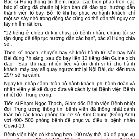
Bác sĩ Hùng thông tin thêm, ngoài các biện pháp trên, các
bác sĩ cũng đã chuẩn bị kịch bản để đào tạo, hướng dẫn
thành viên tổ bay. Bởi lẽ khi họ phục vụ hành khách, chỉ
một sơ sảy nhỏ trong động tác cũng có thể dẫn tới nguy cơ
lây nhiễm rất lớn.
“12 tiếng ở chiều đi khi chưa có bệnh nhân, chúng tôi sẽ
tận dụng để tiếp tục hướng dẫn các bạn”, bác sĩ Hùng chia
sẻ .
Theo kế hoạch, chuyến bay sẽ khởi hành từ sân bay Nội
Bài đúng 7h sáng, sau đó bay liền 12 tiếng đến Guine xích
đạo. Sau khi nạp nhiên liệu và ổn định vị trí cho hành
khách, máy bay sẽ quay ngược trở lại Nội Bài, dự kiến trưa
29/7 sẽ hạ cánh.
Ngay khi nhập cảnh, toàn bộ hành khách, phi hành đoàn và
nhân viên y tế sẽ được đưa về cách ly tại Bệnh viện Bệnh
nhiệt đới Trung ương.
Tiến sĩ Phạm Ngọc Thạch, Giám đốc Bệnh viện Bệnh nhiệt
đới Trung ương thông tin, bệnh viện đã thống nhất dành
toàn bộ các khoa phòng tại cơ sở Kim Chung (Đông Anh)
với 400- 500 phòng bệnh để phục vụ điều trị bệnh nhân
Covid-19.
Bệnh viện hiện có khoảng hơn 100 máy thở, đủ để phục vụ