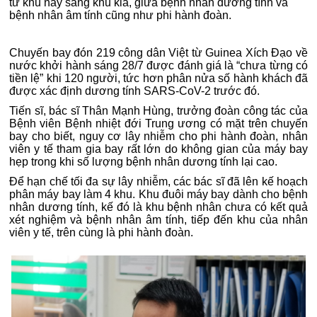
từ khu này sang khu kia, giữa bệnh nhân dương tính và
bệnh nhân âm tính cũng như phi hành đoàn.
Chuyến bay đón 219 công dân Việt từ Guinea Xích Đạo về
nước khởi hành sáng 28/7 được đánh giá là “chưa từng có
tiền lệ” khi 120 người, tức hơn phân nửa số hành khách đã
được xác định dương tính SARS-CoV-2 trước đó.
Tiến sĩ, bác sĩ Thân Mạnh Hùng, trưởng đoàn công tác của
Bệnh viên Bệnh nhiệt đới Trung ương có mặt trên chuyến
bay cho biết, nguy cơ lây nhiễm cho phi hành đoàn, nhân
viên y tế tham gia bay rất lớn do không gian của máy bay
hẹp trong khi số lượng bệnh nhân dương tính lại cao.
Để hạn chế tối đa sự lây nhiễm, các bác sĩ đã lên kế hoạch
phân máy bay làm 4 khu. Khu đuôi máy bay dành cho bệnh
nhân dương tính, kế đó là khu bệnh nhân chưa có kết quả
xét nghiệm và bệnh nhân âm tính, tiếp đến khu của nhân
viên y tế, trên cùng là phi hành đoàn.