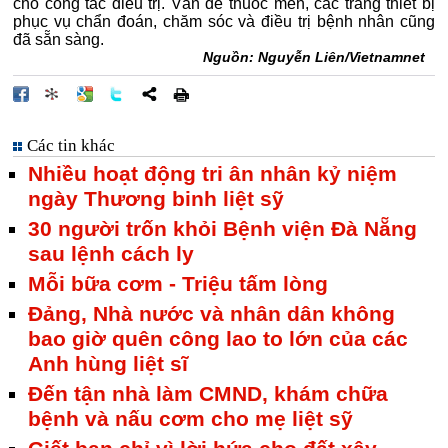
cho công tác điều trị. Vấn đề thuốc men, các trang thiết bị
phục vụ chẩn đoán, chăm sóc và điều trị bệnh nhân cũng
đã sẵn sàng.
Nguồn:
Nguyễn Liên/
Vietnamnet
Các tin khác
Nhiều hoạt động tri ân nhân kỷ niệm
ngày Thương binh liệt sỹ
30 người trốn khỏi Bệnh viện Đà Nẵng
sau lệnh cách ly
Mỗi bữa cơm - Triệu tấm lòng
Đảng, Nhà nước và nhân dân không
bao giờ quên công lao to lớn của các
Anh hùng liệt sĩ
Đến tận nhà làm CMND, khám chữa
bệnh và nấu cơm cho mẹ liệt sỹ