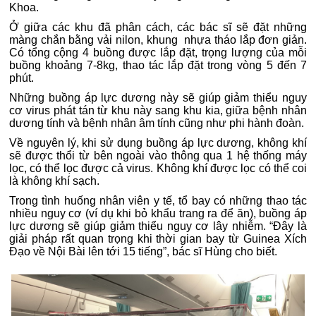
Khoa.
Ở giữa các khu đã phân cách, các bác sĩ sẽ đặt những
màng chắn bằng vải nilon, khung nhựa tháo lắp đơn giản.
Có tổng cộng 4 buồng được lắp đặt, trọng lượng của mỗi
buồng khoảng 7-8kg, thao tác lắp đặt trong vòng 5 đến 7
phút.
Những buồng áp lực dương này sẽ giúp giảm thiểu nguy
cơ virus phát tán từ khu này sang khu kia, giữa bệnh nhân
dương tính và bệnh nhân âm tính cũng như phi hành đoàn.
Về nguyên lý, khi sử dụng buồng áp lực dương, không khí
sẽ được thổi từ bên ngoài vào thông qua 1 hệ thống máy
lọc, có thể lọc được cả virus. Không khí được lọc có thể coi
là không khí sạch.
Trong tình huống nhân viên y tế, tổ bay có những thao tác
nhiều nguy cơ (ví dụ khi bỏ khẩu trang ra để ăn), buồng áp
lực dương sẽ giúp giảm thiểu nguy cơ lây nhiễm. “Đây là
giải pháp rất quan trọng khi thời gian bay từ Guinea Xích
Đạo về Nội Bài lên tới 15 tiếng”, bác sĩ Hùng cho biết.