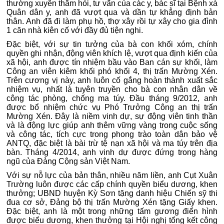
thường xuyên thăm hỏi, tư vấn của các y, bác sĩ tại Bệnh xá
Quân dân y, anh đã vượt qua và dần tự khẳng định bản
thân. Anh đã đi làm phụ hồ, thợ xây rồi tự xây cho gia đình
1 căn nhà kiên cố với đầy đủ tiện nghi.
Đặc biệt, với sự tin tưởng của bà con khối xóm, chính
quyền ghi nhận, động viên khích lệ, vượt qua định kiến của
xã hội, anh được tín nhiệm bầu vào Ban cán sự khối, làm
Công an viên kiêm khối phó khối 4, thị trấn Mường Xén.
Trên cương vị này, anh luôn cố gắng hoàn thành xuất sắc
nhiệm vụ, nhất là tuyên truyền cho bà con nhân dân về
công tác phòng, chống ma túy.
Đầu tháng 9/2012, anh
được bổ nhiệm chức vụ Phó Trưởng Công an thị trấn
Mường Xén. Đây là niềm vinh dự, sự động viên tinh thần
và là động lực giúp anh thêm vững vàng trong cuộc sống
và công tác, tích cực trong phong trào toàn dân bảo vệ
ANTQ, đặc biệt là bài trừ tệ nạn xã hội và ma túy trên địa
bàn. Tháng 4/2014, anh vinh dự được đứng trong hàng
ngũ của Đảng Cộng sản Việt Nam.
Với sự nỗ lực của bản thân, nhiều năm liền, anh Cụt Xuân
Trường luôn được các cấp chính quyền biểu dương, khen
thưởng; UBND huyện Kỳ Sơn tặng danh hiệu Chiến sỹ thi
đua cơ sở, Đảng bộ thị trấn Mường Xén tặng Giấy khen.
Đặc biệt, anh là một trong những tấm gương điển hình
được biểu dương, khen thưởng tại Hội nghị tổng kết công