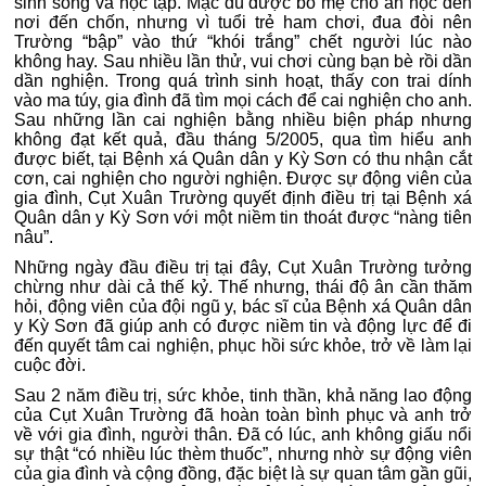
sinh sống và học tập. Mặc dù được bố mẹ cho ăn học đến
nơi đến chốn, nhưng vì tuổi trẻ ham chơi, đua đòi nên
Trường “bập” vào thứ “khói trắng” chết người lúc nào
không hay. Sau nhiều lần thử, vui chơi cùng bạn bè rồi dần
dần nghiện. Trong quá trình sinh hoạt, thấy con trai dính
vào ma túy, gia đình đã tìm mọi cách để cai nghiện cho anh.
Sau những lần cai nghiện bằng nhiều biện pháp nhưng
không đạt kết quả, đầu tháng 5/2005, qua tìm hiểu anh
được biết, tại Bệnh xá Quân dân y Kỳ Sơn có thu nhận cắt
cơn, cai nghiện cho người nghiện. Được sự động viên của
gia đình, Cụt Xuân Trường quyết định điều trị tại Bệnh xá
Quân dân y Kỳ Sơn với một niềm tin thoát được “nàng tiên
nâu”.
Những ngày đầu điều trị tại đây, Cụt Xuân Trường tưởng
chừng như dài cả thế kỷ. Thế nhưng, thái độ ân cần thăm
hỏi, động viên của đội ngũ y, bác sĩ của Bệnh xá Quân dân
y Kỳ Sơn đã giúp anh có được niềm tin và động lực để đi
đến quyết tâm cai nghiện, phục hồi sức khỏe, trở về làm lại
cuộc đời.
Sau 2 năm điều trị, sức khỏe, tinh thần, khả năng lao động
của Cụt Xuân Trường đã hoàn toàn bình phục và anh trở
về với gia đình, người thân. Đã có lúc, anh không giấu nổi
sự thật “có nhiều lúc thèm thuốc”, nhưng nhờ sự động viên
của gia đình và cộng đồng, đặc biệt là sự quan tâm gần gũi,