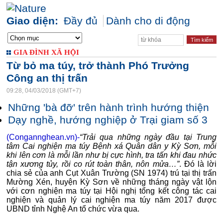
Giao diện:
Đầy đủ
Dành cho di động
GIA ĐÌNH XÃ HỘI
Từ bỏ ma túy, trở thành Phó Trưởng
Công an thị trấn
09:28, 04/03/2018 (GMT+7)
Những 'bà đỡ' trên hành trình hướng thiện
Dạy nghề, hướng nghiệp ở Trại giam số 3
(Congannghean.vn)-
“Trải qua những ngày đầu tại Trung
tâm Cai nghiện ma túy Bệnh xá Quân dân y Kỳ Sơn, mỗi
khi lên cơn là mỗi lần như bị cực hình, tra tấn khi đau nhức
tận xương tủy, rồi co rút toàn thân, nôn mửa…”
. Đó là lời
chia sẻ của anh Cụt Xuân Trường (SN 1974) trú tại thị trấn
Mường Xén, huyện Kỳ Sơn về những tháng ngày vật lộn
với cơn nghiện ma túy tại Hội nghị tổng kết công tác cai
nghiện và quản lý cai nghiện ma túy năm 2017 được
UBND tỉnh Nghệ An tổ chức vừa qua.