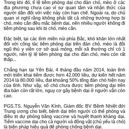
Trong khi đó, tỉ lệ tiêm phòng dại cho đàn chó, mèo ở các
địa phương chưa cao vì sự quan tâm và nhận thức của
người dân đối với việc này còn hạn chế. Ngoài ra, do chủ
quan vì nghĩ rằng không phải tất cả những trường hợp bị
chó, mèo cắn đều mắc bệnh dại, nên nhiều người không đi
tiêm phòng sau khi bị chó, mèo cắn.
Đặc biệt, tại các tỉnh miền núi phía Bắc, khó khăn lớn nhất
đối với công tác tiêm phòng dại trên đàn chó, mèo là đội
ngũ thú y viên cơ sở quá mỏng, mỗi xã thường chỉ có 1
người, nên tỷ lệ tiêm phòng dại cho đàn chó, mèo còn rất
thấp...
Chẳng hạn tại Yên Bái, 4 tháng đầu năm 2014, toàn tỉnh
mới triển khai tiêm được hơn 42.000 liều, dự kiến hết năm
2014 là 80.000 liều, đạt khoảng 50% tổng đàn chó hiện nay
của tỉnh. Như vậy, số chó chưa được tiêm phòng dại trên
địa bàn còn rất lớn, nguy cơ gây bệnh dại ở người vẫn còn
cao.
PGS.TS. Nguyễn Văn Kính, Giám đốc BV Bệnh Nhiệt đới
Trung ương cho biết, bệnh dại trên người có thể phòng và
điều trị dự phòng bằng vaccine và huyết thanh kháng dại.
Tiêm vaccine dại cho cả người và động vật (chủ yếu là chó)
là biện pháp hiệu quả để phòng chống bệnh dại.