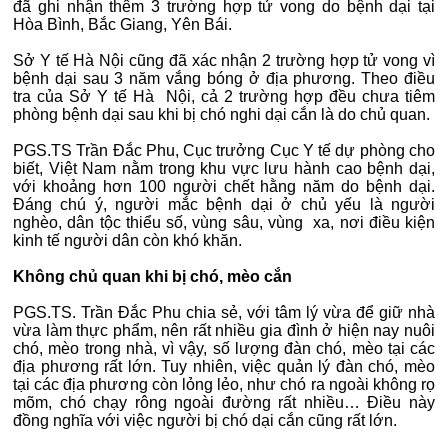
đã ghi nhận thêm 3 trường hợp tử vong do bệnh dại tại
Hòa Bình, Bắc Giang, Yên Bái.
Sở Y tế Hà Nội cũng đã xác nhận 2 trường hợp tử vong vì
bệnh dại sau 3 năm vắng bóng ở địa phương. Theo điều
tra của Sở Y tế Hà Nội, cả 2 trường hợp đều chưa tiêm
phòng bệnh dại sau khi bị chó nghi dại cắn là do chủ quan.
PGS.TS Trần Đắc Phu, Cục trưởng Cục Y tế dự phòng cho
biết, Việt Nam nằm trong khu vực lưu hành cao bệnh dại,
với khoảng hơn 100 người chết hằng năm do bệnh dại.
Đáng chú ý, người mắc bệnh dại ở chủ yếu là người
nghèo, dân tộc thiểu số, vùng sâu, vùng xa, nơi điều kiện
kinh tế người dân còn khó khăn.
Không chủ quan khi bị chó, mèo cắn
PGS.TS. Trần Đắc Phu chia sẻ, với tâm lý vừa để giữ nhà
vừa làm thực phẩm, nên rất nhiều gia đình ở hiện nay nuôi
chó, mèo trong nhà, vì vậy, số lượng đàn chó, mèo tại các
địa phương rất lớn. Tuy nhiên, việc quản lý đàn chó, mèo
tại các địa phương còn lỏng lẻo, như chó ra ngoài không rọ
mõm, chó chạy rông ngoài đường rất nhiều… Điều này
đồng nghĩa với việc người bị chó dại cắn cũng rất lớn.