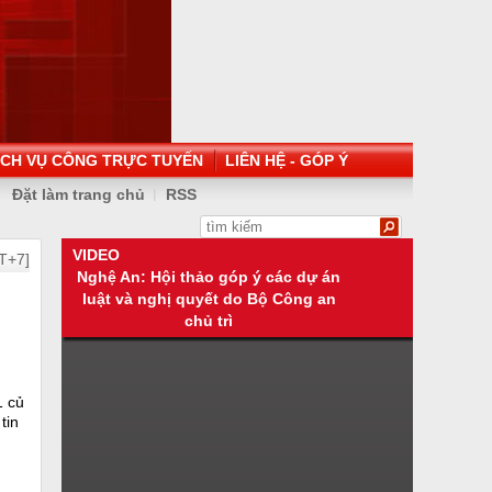
ỊCH VỤ CÔNG TRỰC TUYẾN
LIÊN HỆ - GÓP Ý
Đặt làm trang chủ
RSS
VIDEO
T+7]
Nghệ An: Hội thảo góp ý các dự án
luật và nghị quyết do Bộ Công an
chủ trì
1 củ
tin