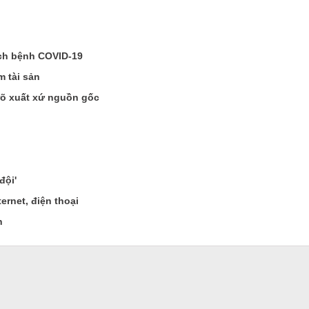
ịch bệnh COVID-19
 tài sản
rõ xuất xứ nguồn gốc
đội'
ernet, điện thoại
n