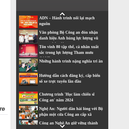
ADN – Hành trình nối lại mạch
nguồn
Văn phòng Bộ Công an đón nhận
danh hiệu Anh hùng lực lượng vũ
trang nhân dân
Tôn vinh 80 tập thể, cá nhân xuất
sắc trong lực lượng Tham mưu
CAND
Những hành trình nặng nghĩa tri ân
Hướng dẫn cách đăng ký, cấp biển
số xe trực tuyến lần đầu
Chương trình 'Học làm chiến sĩ
Công an' năm 2024
Nghệ An: Người dân hài lòng với Bộ
NTĐ
phận một cửa Công an cấp xã
Công an Nghệ An giữ vững thành
tích dẫn đầu về cải cách hành chính