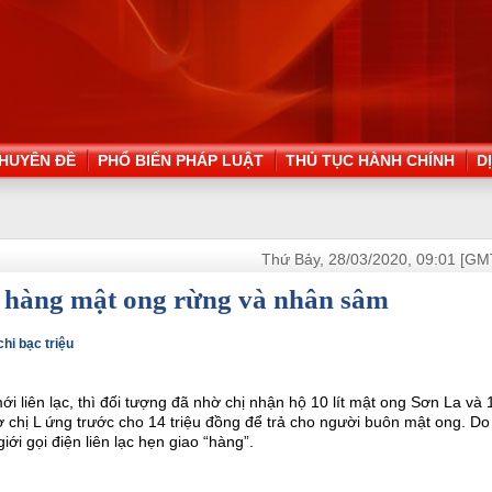
HUYÊN ĐỀ
PHỔ BIẾN PHÁP LUẬT
THỦ TỤC HÀNH CHÍNH
D
Thứ Bảy, 28/03/2020, 09:01 [GM
ip hàng mật ong rừng và nhân sâm
hi bạc triệu
ới liên lạc, thì đối tượng đã nhờ chị nhận hộ 10 lít mật ong Sơn La và 
chị L ứng trước cho 14 triệu đồng để trả cho người buôn mật ong. Do 
ới gọi điện liên lạc hẹn giao “hàng”.