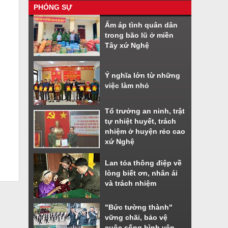
PHÓNG SỰ
Nhiều tiện ích khi sử dụng phần
Ấm áp tình quân dân
mềm VNeiD
trong bão lũ ở miền
Cách đăng ký tài khoản định danh
Tây xứ Nghệ
điện tử
Ý nghĩa lớn từ những
việc làm nhỏ
Tổ trưởng an ninh, trật
tự nhiệt huyết, trách
nhiệm ở huyện rẻo cao
xứ Nghệ
Lan tỏa thông điệp về
lòng biết ơn, nhân ái
và trách nhiệm
"Bức tường thành"
vững chãi, bảo vệ
cuộc sống bình yên