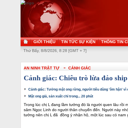
GIỚI THIỆU
TIN TỨC SỰ KIỆN
THÔNG TIN C
Thứ Bẩy, 8/8/2026, 8:28 [GMT + 7]
AN NINH TRẬT TỰ
CẢNH GIÁC
Cảnh giác: Chiêu trò lừa đảo sh
Cảnh giác: Tưởng mật ong rừng, người tiêu dùng 'ôm hận' vì c
Mật ong giả, sản xuất chỉ trong... 20 phút
Trong lúc chị L đang lầm tưởng đó là người quen lâu rồi m
sâm Ngọc Linh do người thân chuyển đến. Người này nhờ 
tưởng nên chị L đã đồng ý nhận hộ, một lúc sau có nam gi