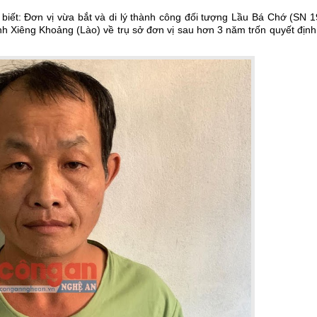
ết: Đơn vị vừa bắt và di lý thành công đối tượng Lầu Bá Chớ (SN 1
h Xiêng Khoảng (Lào) về trụ sở đơn vị sau hơn 3 năm trốn quyết định