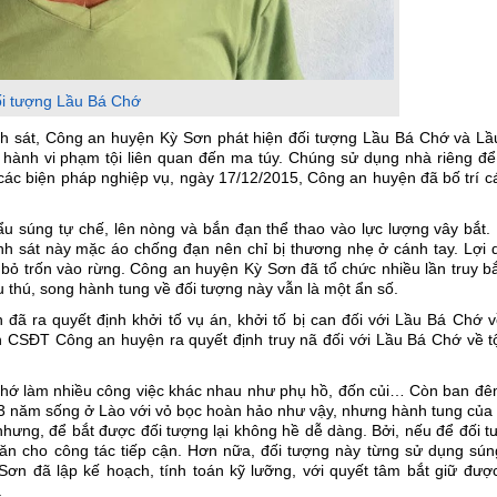
i tượng Lầu Bá Chớ
nh sát, Công an huyện Kỳ Sơn phát hiện đối tượng Lầu Bá Chớ và Lầ
hành vi phạm tội liên quan đến ma túy. Chúng sử dụng nhà riêng để 
các biện pháp nghiệp vụ, ngày 17/12/2015, Công an huyện đã bố trí c
u súng tự chế, lên nòng và bắn đạn thể thao vào lực lượng vây bắt.
nh sát này mặc áo chống đạn nên chỉ bị thương nhẹ ở cánh tay. Lợi 
bỏ trốn vào rừng. Công an huyện Kỳ Sơn đã tổ chức nhiều lần truy b
u thú, song hành tung về đối tượng này vẫn là một ẩn số.
ra quyết định khởi tố vụ án, khởi tố bị can đối với Lầu Bá Chớ về
 CSĐT Công an huyện ra quyết định truy nã đối với Lầu Bá Chớ về tội
Chớ làm nhiều công việc khác nhau như phụ hồ, đốn củi… Còn ban đêm
n 3 năm sống ở Lào với vỏ bọc hoàn hảo như vậy, nhưng hành tung củ
hưng, để bắt được đối tượng lại không hề dễ dàng. Bởi, nếu để đối t
khăn cho công tác tiếp cận. Hơn nữa, đối tượng này từng sử dụng sú
n đã lập kế hoạch, tính toán kỹ lưỡng, với quyết tâm bắt giữ được
.