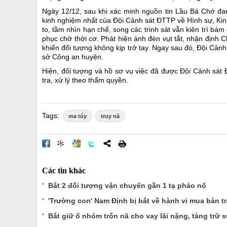
Ngày 12/12, sau khi xác minh nguồn tin Lầu Bá Chớ đan
kinh nghiệm nhất của Đội Cảnh sát ĐTTP về Hình sự, Ki
to, tầm nhìn hạn chế, song các trinh sát vẫn kiên trì bám
phục chờ thời cơ. Phát hiện ánh đèn vụt tắt, nhận định Ch
khiến đối tượng không kịp trở tay. Ngay sau đó, Đội Cảnh
sở Công an huyện.
Hiện, đối tượng và hồ sơ vụ việc đã được Đội Cảnh sát 
tra, xử lý theo thẩm quyền.
Tags:
ma túy
truy nã
Các tin khác
Bắt 2 đối tượng vận chuyển gần 1 tạ pháo nổ
'Trường con' Nam Định bị bắt về hành vi mua bán tr
Bắt giữ ổ nhóm trốn nã cho vay lãi nặng, tàng trữ 