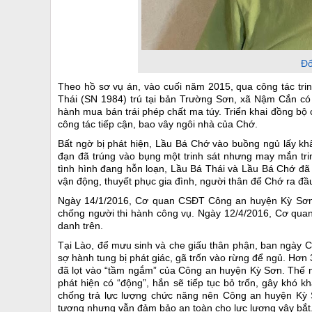
Đố
Theo hồ sơ vụ án, vào cuối năm 2015, qua công tác tri
Thái (SN 1984) trú tại bản Trường Sơn, xã Nậm Cắn có 
hành mua bán trái phép chất ma túy. Triển khai đồng bộ 
công tác tiếp cận, bao vây ngôi nhà của Chớ.
Bất ngờ bị phát hiện, Lầu Bá Chớ vào buồng ngủ lấy khẩ
đạn đã trúng vào bụng một trinh sát nhưng may mắn tri
tình hình đang hỗn loạn, Lầu Bá Thái và Lầu Bá Chớ đã 
vận động, thuyết phục gia đình, người thân để Chớ ra đầ
Ngày 14/1/2016, Cơ quan CSĐT Công an huyện Kỳ Sơn đã 
chống người thi hành công vụ. Ngày 12/4/2016, Cơ quan
danh trên.
Tại Lào, để mưu sinh và che giấu thân phận, ban ngày 
sợ hành tung bị phát giác, gã trốn vào rừng để ngủ. Hơ
đã lọt vào “tầm ngắm” của Công an huyện Kỳ Sơn. Thế n
phát hiện có “động”, hắn sẽ tiếp tục bỏ trốn, gây khó 
chống trả lực lượng chức năng nên Công an huyện Kỳ Sơ
tượng nhưng vẫn đảm bảo an toàn cho lực lượng vây bắt