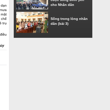
cho Nhân dân
 dạn
 mưa
c mật
g chế
Sống trong lòng nhân
ề trụ
dân (bài 3)
 điều
hủy