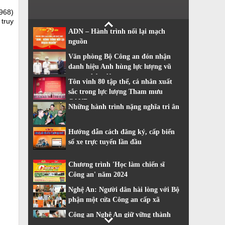
968)
 truy
ADN – Hành trình nối lại mạch
nguồn
Văn phòng Bộ Công an đón nhận
danh hiệu Anh hùng lực lượng vũ
trang nhân dân
Tôn vinh 80 tập thể, cá nhân xuất
sắc trong lực lượng Tham mưu
CAND
Những hành trình nặng nghĩa tri ân
Hướng dẫn cách đăng ký, cấp biển
số xe trực tuyến lần đầu
Chương trình 'Học làm chiến sĩ
Công an' năm 2024
Nghệ An: Người dân hài lòng với Bộ
phận một cửa Công an cấp xã
Công an Nghệ An giữ vững thành
tích dẫn đầu về cải cách hành chính