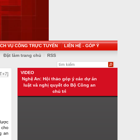
ỊCH VỤ CÔNG TRỰC TUYẾN
LIÊN HỆ - GÓP Ý
Đặt làm trang chủ
RSS
VIDEO
T+7]
Nghệ An: Hội thảo góp ý các dự án
luật và nghị quyết do Bộ Công an
chủ trì
 được
o cho
g an