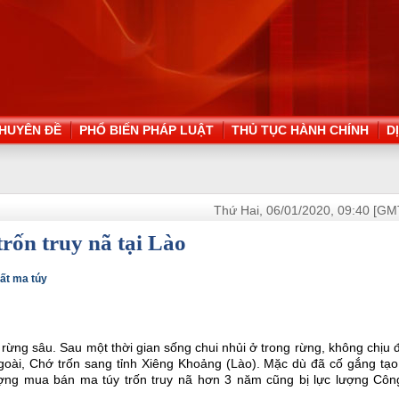
HUYÊN ĐỀ
PHỔ BIẾN PHÁP LUẬT
THỦ TỤC HÀNH CHÍNH
D
Thứ Hai, 06/01/2020, 09:40 [GM
rốn truy nã tại Lào
hất ma túy
 rừng sâu. Sau một thời gian sống chui nhủi ở trong rừng, không chịu
 ngoài, Chớ trốn sang tỉnh Xiêng Khoảng (Lào). Mặc dù đã cố gắng tạ
ợng mua bán ma túy trốn truy nã hơn 3 năm cũng bị lực lượng Côn