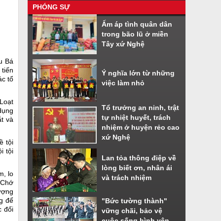
PHÓNG SỰ
Nhiều tiện ích khi sử dụng phần
Ấm áp tình quân dân
mềm VNeiD
trong bão lũ ở miền
Cách đăng ký tài khoản định danh
Tây xứ Nghệ
điện tử
u Bá
tiến
Ý nghĩa lớn từ những
ác tổ
việc làm nhỏ
 Loạt
Tổ trưởng an ninh, trật
dụng
tự nhiệt huyết, trách
ắt và
nhiệm ở huyện rẻo cao
xứ Nghệ
 tội
 tội
Lan tỏa thông điệp về
lòng biết ơn, nhân ái
, lo
và trách nhiệm
a Chớ
ượng
ng để
"Bức tường thành"
 đối
vững chãi, bảo vệ
cuộc sống bình yên