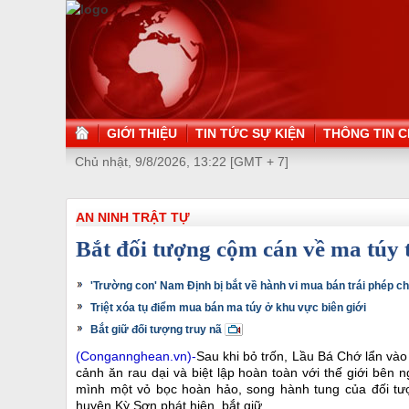
GIỚI THIỆU
TIN TỨC SỰ KIỆN
THÔNG TIN C
Chủ nhật, 9/8/2026, 13:22 [GMT + 7]
AN NINH TRẬT TỰ
Bắt đối tượng cộm cán về ma túy t
'Trường con' Nam Định bị bắt về hành vi mua bán trái phép c
Triệt xóa tụ điểm mua bán ma túy ở khu vực biên giới
Bắt giữ đối tượng truy nã
(Congannghean.vn)-
Sau khi bỏ trốn, Lầu Bá Chớ lẩn vào
cảnh ăn rau dại và biệt lập hoàn toàn với thế giới bên
mình một vỏ bọc hoàn hảo, song hành tung của đối tư
huyện Kỳ Sơn phát hiện, bắt giữ.