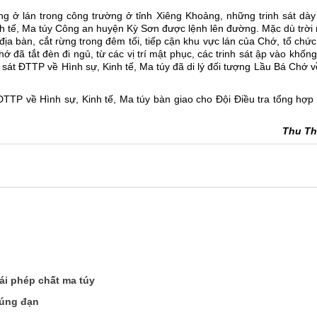
g ở lán trong công trường ở tỉnh Xiêng Khoảng, những trinh sát dày
nh tế, Ma túy Công an huyện Kỳ Sơn được lệnh lên đường. Mặc dù trời
 địa bàn, cắt rừng trong đêm tối, tiếp cận khu vực lán của Chớ, tổ chứ
ớ đã tắt đèn đi ngủ, từ các vị trí mật phục, các trinh sát ập vào khốn
 sát ĐTTP về Hình sự, Kinh tế, Ma túy đã di lý đối tượng Lầu Bá Chớ v
ĐTTP về Hình sự, Kinh tế, Ma túy bàn giao cho Đội Điều tra tổng hợp
Thu T
ái phép chất ma túy
súng đạn