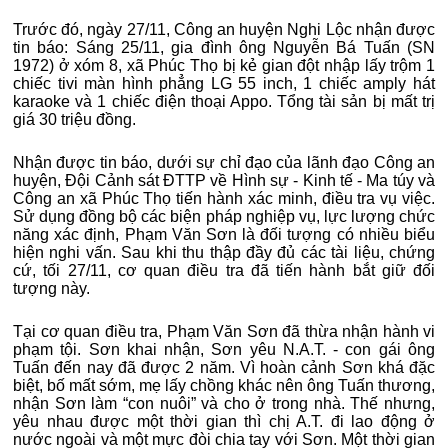
Trước đó, ngày 27/11, Công an huyện Nghi Lộc nhận được
tin báo: Sáng 25/11, gia đình ông Nguyễn Bá Tuấn (SN
1972) ở xóm 8, xã Phúc Thọ bị kẻ gian đột nhập lấy trộm 1
chiếc tivi màn hình phẳng LG 55 inch, 1 chiếc amply hát
karaoke và 1 chiếc điện thoại Appo. Tổng tài sản bị mất trị
giá 30 triệu đồng.
Nhận được tin báo, dưới sự chỉ đạo của lãnh đạo Công an
huyện, Đội Cảnh sát ĐTTP về Hình sự - Kinh tế - Ma túy và
Công an xã Phúc Thọ tiến hành xác minh, điều tra vụ việc.
Sử dụng đồng bộ các biện pháp nghiệp vụ, lực lượng chức
năng xác định, Phạm Văn Sơn là đối tượng có nhiều biểu
hiện nghi vấn. Sau khi thu thập đầy đủ các tài liệu, chứng
cứ, tối 27/11, cơ quan điều tra đã tiến hành bắt giữ đối
tượng này.
Tại cơ quan điều tra, Phạm Văn Sơn đã thừa nhận hành vi
phạm tội. Sơn khai nhận, Sơn yêu N.A.T. - con gái ông
Tuấn đến nay đã được 2 năm. Vì hoàn cảnh Sơn khá đặc
biệt, bố mất sớm, mẹ lấy chồng khác nên ông Tuấn thương,
nhận Sơn làm “con nuôi” và cho ở trong nhà. Thế nhưng,
yêu nhau được một thời gian thì chị A.T. đi lao động ở
nước ngoài và một mực đòi chia tay với Sơn. Một thời gian