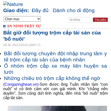
Giao diện:
Đầy đủ
Dành cho di động
AN NINH TRẬT TỰ
Bắt giữ đối tượng trộm cắp tài sản của
'bố nuôi'
08:38, 05/12/2019 (GMT+7)
Bắt đối tượng chuyên đột nhập trung tâm y
tế trộm cắp tài sản của bệnh nhân
Ổ nhóm trộm cắp xe máy liên huyện sa
lưới
Những chiêu trò trộm cắp không thể ngờ
(Congannghean.vn)-
Sơn được ông Tuấn nhận làm “con
nuôi” vì có tình cảm với con gái mình. Khi “chẳng nên
duyên”, Sơn cũng dứt tình nghĩa, đến nhà “bố nuôi” trộm
cắp tài sản.