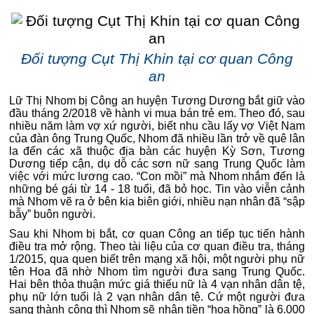
Đối tượng Cụt Thị Khin tại cơ quan Công
an
Lữ Thị Nhom bị Công an huyện Tương Dương bắt giữ vào
đầu tháng 2/2018 về hành vi mua bán trẻ em. Theo đó, sau
nhiều năm làm vợ xứ người, biết nhu cầu lấy vợ Việt Nam
của đàn ông Trung Quốc, Nhom đã nhiều lần trở về quê lân
la đến các xã thuộc địa bàn các huyện Kỳ Sơn, Tương
Dương tiếp cận, dụ dỗ các sơn nữ sang Trung Quốc làm
việc với mức lương cao. “Con mồi” mà Nhom nhắm đến là
những bé gái từ 14 - 18 tuổi, đã bỏ học. Tin vào viễn cảnh
mà Nhom vẽ ra ở bên kia biên giới, nhiều nạn nhân đã “sập
bẫy” buôn người.
Sau khi Nhom bị bắt, cơ quan Công an tiếp tục tiến hành
điều tra mở rộng. Theo tài liệu của cơ quan điều tra, tháng
1/2015, qua quen biết trên mạng xã hội, một người phụ nữ
tên Hoa đã nhờ Nhom tìm người đưa sang Trung Quốc.
Hai bên thỏa thuận mức giá thiếu nữ là 4 vạn nhân dân tệ,
phụ nữ lớn tuổi là 2 vạn nhân dân tệ. Cứ một người đưa
sang thành công thì Nhom sẽ nhận tiền “hoa hồng” là 6.000