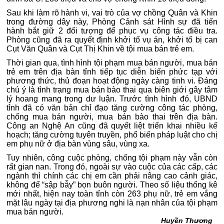
Sau khi làm rõ hành vi, vai trò của vợ chồng Quân và Khin
trong đường dây này, Phòng Cảnh sát Hình sự đã tiến
hành bắt giữ 2 đối tượng để phục vụ công tác điều tra.
Phòng cũng đã ra quyết định khởi tố vụ án, khởi tố bị can
Cụt Văn Quân và Cụt Thị Khin về tội mua bán trẻ em.
Thời gian qua, tình hình tội phạm mua bán người, mua bán
trẻ em trên địa bàn tỉnh tiếp tục diễn biến phức tạp với
phương thức, thủ đoạn hoạt động ngày càng tinh vi. Đáng
chú ý là tình trạng mua bán bào thai qua biên giới gây tâm
lý hoang mang trong dư luận. Trước tình hình đó, UBND
tỉnh đã có văn bản chỉ đạo tăng cường công tác phòng,
chống mua bán người, mua bán bào thai trên địa bàn.
Công an Nghệ An cũng đã quyết liệt triển khai nhiều kế
hoạch; tăng cường tuyên truyền, phổ biến pháp luật cho chị
em phụ nữ ở địa bàn vùng sâu, vùng xa.
Tuy nhiên, công cuộc phòng, chống tội phạm này vẫn còn
rất gian nan. Trong đó, ngoài sự vào cuộc của các cấp, các
ngành thì chính các chị em cần phải nâng cao cảnh giác,
không để “sập bẫy” bọn buôn người. Theo số liệu thống kê
mới nhất, hiện nay toàn tỉnh còn 263 phụ nữ, trẻ em vắng
mặt lâu ngày tại địa phương nghi là nạn nhân của tội phạm
mua bán người.
Huyền Thương