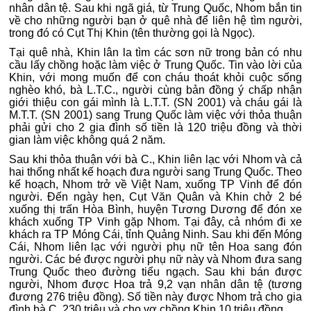
nhân dân tệ. Sau khi ngã giá, từ Trung Quốc, Nhom bắn tin
về cho những người bạn ở quê nhà để liên hệ tìm người,
trong đó có Cụt Thị Khin (tên thường gọi là Ngọc).
Tại quê nhà, Khin lân la tìm các sơn nữ trong bản có nhu
cầu lấy chồng hoặc làm việc ở Trung Quốc. Tin vào lời của
Khin, với mong muốn để con cháu thoát khỏi cuộc sống
nghèo khó, bà L.T.C., người cùng bản đồng ý chấp nhận
giới thiệu con gái mình là L.T.T. (SN 2001) và cháu gái là
M.T.T. (SN 2001) sang Trung Quốc làm việc với thỏa thuận
phải gửi cho 2 gia đình số tiền là 120 triệu đồng và thời
gian làm việc không quá 2 năm.
Sau khi thỏa thuận với bà C., Khin liên lạc với Nhom và cả
hai thống nhất kế hoạch đưa người sang Trung Quốc. Theo
kế hoạch, Nhom trở về Việt Nam, xuống TP Vinh để đón
người. Đến ngày hẹn, Cụt Văn Quân và Khin chở 2 bé
xuống thị trấn Hòa Bình, huyện Tương Dương để đón xe
khách xuống TP Vinh gặp Nhom. Tại đây, cả nhóm đi xe
khách ra TP Móng Cái, tỉnh Quảng Ninh. Sau khi đến Móng
Cái, Nhom liên lạc với người phụ nữ tên Hoa sang đón
người. Các bé được người phụ nữ này và Nhom đưa sang
Trung Quốc theo đường tiểu ngạch. Sau khi bán được
người, Nhom được Hoa trả 9,2 vạn nhân dân tệ (tương
đương 276 triệu đồng). Số tiền này được Nhom trả cho gia
đình bà C. 230 triệu và cho vợ chồng Khin 10 triệu đồng.