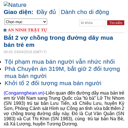
Giao diện:
Đầy đủ
Dành cho di động
AN NINH TRẬT TỰ
Bắt 2 vợ chồng trong đường dây mua
bán trẻ em
09:43, 03/04/2019 (GMT+7)
Tội phạm mua bán người vẫn nhức nhối
Phá Chuyên án 319M, bắt giữ 2 đối tượng
mua bán người
Khởi tố 2 đối tượng mua bán người
(Congannghean.vn)-
Liên quan đến đường dây mua bán trẻ
em từ Việt Nam sang Trung Quốc của “tú bà” Lữ Thị Nhom
(SN 1993) trú tại bản Lưu Tiến, xã Chiêu Lưu, huyện Kỳ
Sơn, Phòng Cảnh sát Hình sự Công an tỉnh vừa bắt thêm 2
vợ chồng trong đường dây này. Đó là Cụt Văn Quân (SN
1983) và Cụt Thị Khin (SN 1983), cùng trú tại bản Na Bè,
xã Xá Lượng, huyện Tương Dương.