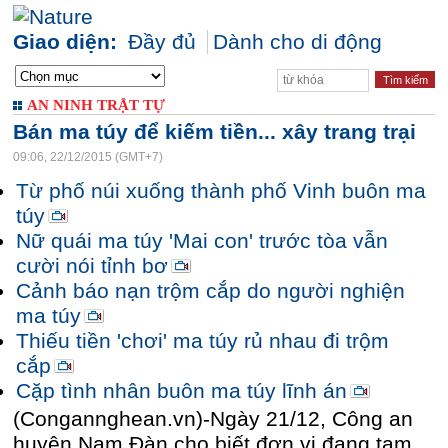
Giao diện:
Đầy đủ
Dành cho di động
AN NINH TRẬT TỰ
Bán ma túy để kiếm tiền... xây trang trại
09:06, 22/12/2015 (GMT+7)
Từ phố núi xuống thành phố Vinh buôn ma
túy
Nữ quái ma túy 'Mai con' trước tòa vẫn
cười nói tỉnh bơ
Cảnh báo nạn trộm cắp do người nghiện
ma túy
Thiếu tiền 'chơi' ma túy rủ nhau đi trộm
cắp
Cặp tình nhân buôn ma túy lĩnh án
(Congannghean.vn)-Ngày 21/12, Công an
huyện Nam Đàn cho biết đơn vị đang tạm