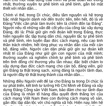
nhất, thường xuyện tự phê bình và phê bình, gắn bó mật
thiết với nhân dân…
Chính vì thế, trong Di chúc, điều tâm nguyện và hệ trọng
bậc nhất Người dành nói đến trước tiên, trên hết, đó là về
Đảng:“Việc cần phải làm trước tiên là chỉnh đốn lại Đảng”.
Người nêu rõ những vấn đề cốt yếu của công tác xây dựng
Đảng, đó là: Phải giữ gìn mối đoàn kết trong Đảng, thực
hiện nguyên tắc tập trung dân chủ, nguyên tắc tự phê bình
và phê bình, rèn luyện đạo đức cách mạng, nêu cao tinh
thần trách nhiệm, hết lòng phục vụ nhân dân của mỗi cán
bộ, đảng viên. Người căn dặn phải giữ gìn sự đoàn kết
nhất trí của Đảng như giữ gìn con ngươi của mắt mình;
thường xuyên và nghiêm chỉnh tự phê bình và phê bình
trên tình đồng chí thương yêu lẫn nhau; đặc biệt chăm lo
xây dựng đạo đức cách mạng cho cán bộ, đảng viên, giữ
gìn Đảng ta thật trong sạch, xứng đáng là người lãnh đạo,
là người đầy tớ thật trung thành của nhân dân…
Những điều Người viết để lại cho Đảng ta trong Di chúc là
sự phát triển, kết tinh tư tưởng Hồ Chí Minh về Đảng và xây
dựng Đảng Cộng sản Việt Nam, bảo đảm cho sự lãnh đạo
của Đảng là nhân tố hàng đầu quyết định thắng lợi của
cách mạng Việt Nam theo con đường cách mạng vô sản,
gắn độc lập dân tộc với chủ nghĩa xã hội. Hiện nay, liên hệ