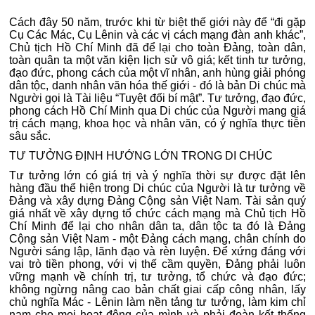
Cách đây 50 năm, trước khi từ biệt thế giới này để “đi gặp
Cụ Các Mác, Cụ Lênin và các vị cách mạng đàn anh khác”,
Chủ tịch Hồ Chí Minh đã để lại cho toàn Đảng, toàn dân,
toàn quân ta một văn kiện lịch sử vô giá; kết tinh tư tưởng,
đạo đức, phong cách của một vĩ nhân, anh hùng giải phóng
dân tộc, danh nhân văn hóa thế giới - đó là bản Di chúc mà
Người gọi là Tài liệu “Tuyệt đối bí mật”. Tư tưởng, đạo đức,
phong cách Hồ Chí Minh qua Di chúc của Người mang giá
trị cách mạng, khoa học và nhân văn, có ý nghĩa thực tiễn
sâu sắc.
TƯ TƯỞNG ĐỊNH HƯỚNG LỚN TRONG DI CHÚC
Tư tưởng lớn có giá trị và ý nghĩa thời sự được đặt lên
hàng đầu thể hiện trong Di chúc của Người là tư tưởng về
Đảng và xây dựng Đảng Cộng sản Việt Nam. Tài sản quý
giá nhất về xây dựng tổ chức cách mạng mà Chủ tịch Hồ
Chí Minh để lại cho nhân dân ta, dân tộc ta đó là Đảng
Cộng sản Việt Nam - một Đảng cách mạng, chân chính do
Người sáng lập, lãnh đạo và rèn luyện. Để xứng đáng với
vai trò tiền phong, với vị thế cầm quyền, Đảng phải luôn
vững mạnh về chính trị, tư tưởng, tổ chức và đạo đức;
không ngừng nâng cao bản chất giai cấp công nhân, lấy
chủ nghĩa Mác - Lênin làm nền tảng tư tưởng, làm kim chỉ
nam cho mọi hoạt động của mình và phải đoàn kết thống