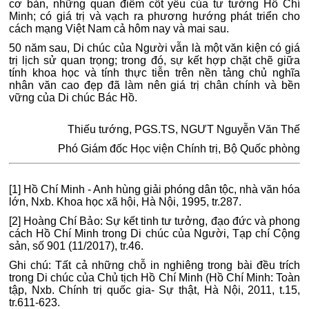
cơ bản, những quan điểm cốt yếu của tư tưởng Hồ Chí
Minh; có giá trị và vạch ra phương hướng phát triển cho
cách mạng Việt Nam cả hôm nay và mai sau.
50 năm sau, Di chúc của Người vẫn là một văn kiện có giá
trị lịch sử quan trọng; trong đó, sự kết hợp chặt chẽ giữa
tính khoa học và tính thực tiễn trên nền tảng chủ nghĩa
nhân văn cao đẹp đã làm nên giá trị chân chính và bền
vững của Di chúc Bác Hồ.
Thiếu tướng, PGS.TS, NGƯT Nguyễn Văn Thế
Phó Giám đốc Học viện Chính trị, Bộ Quốc phòng
[1] Hồ Chí Minh - Anh hùng giải phóng dân tộc, nhà văn hóa
lớn, Nxb. Khoa học xã hội, Hà Nội, 1995, tr.287.
[2] Hoàng Chí Bảo: Sự kết tinh tư tưởng, đạo đức và phong
cách Hồ Chí Minh trong Di chúc của Người, Tạp chí Cộng
sản, số 901 (11/2017), tr.46.
Ghi chú: Tất cả những chỗ in nghiêng trong bài đều trích
trong Di chúc của Chủ tịch Hồ Chí Minh (Hồ Chí Minh: Toàn
tập, Nxb. Chính trị quốc gia- Sự thật, Hà Nội, 2011, t.15,
tr.611-623.