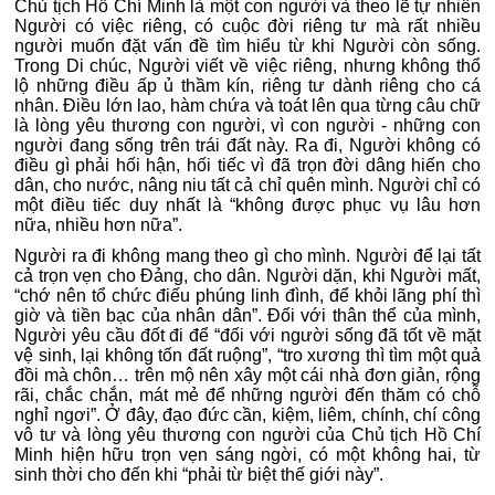
Chủ tịch Hồ Chí Minh là một con người và theo lẽ tự nhiên
Người có việc riêng, có cuộc đời riêng tư mà rất nhiều
người muốn đặt vấn đề tìm hiểu từ khi Người còn sống.
Trong Di chúc, Người viết về việc riêng, nhưng không thổ
lộ những điều ấp ủ thầm kín, riêng tư dành riêng cho cá
nhân. Điều lớn lao, hàm chứa và toát lên qua từng câu chữ
là lòng yêu thương con người, vì con người - những con
người đang sống trên trái đất này. Ra đi, Người không có
điều gì phải hối hận, hối tiếc vì đã trọn đời dâng hiến cho
dân, cho nước, nâng niu tất cả chỉ quên mình. Người chỉ có
một điều tiếc duy nhất là “không được phục vụ lâu hơn
nữa, nhiều hơn nữa”.
Người ra đi không mang theo gì cho mình. Người để lại tất
cả trọn vẹn cho Đảng, cho dân. Người dặn, khi Người mất,
“chớ nên tổ chức điếu phúng linh đình, để khỏi lãng phí thì
giờ và tiền bạc của nhân dân”. Đối với thân thể của mình,
Người yêu cầu đốt đi để “đối với người sống đã tốt về mặt
vệ sinh, lại không tốn đất ruộng”, “tro xương thì tìm một quả
đồi mà chôn… trên mộ nên xây một cái nhà đơn giản, rộng
rãi, chắc chắn, mát mẻ để những người đến thăm có chỗ
nghỉ ngơi”. Ở đây, đạo đức cần, kiệm, liêm, chính, chí công
vô tư và lòng yêu thương con người của Chủ tịch Hồ Chí
Minh hiện hữu trọn vẹn sáng ngời, có một không hai, từ
sinh thời cho đến khi “phải từ biệt thế giới này”.