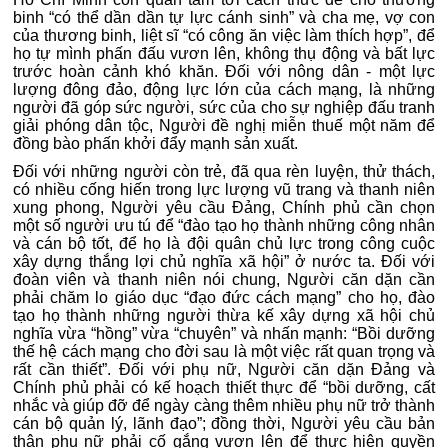
binh “có thể dần dần tự lực cánh sinh” và cha mẹ, vợ con
của thương binh, liệt sĩ “có công ăn việc làm thích hợp”, để
họ tự mình phấn đấu vươn lên, không thụ động và bất lực
trước hoàn cảnh khó khăn. Đối với nông dân - một lực
lượng đông đảo, động lực lớn của cách mạng, là những
người đã góp sức người, sức của cho sự nghiệp đấu tranh
giải phóng dân tộc, Người đề nghị miễn thuế một năm để
đồng bào phấn khởi đẩy mạnh sản xuất.
Đối với những người còn trẻ, đã qua rèn luyện, thử thách,
có nhiều cống hiến trong lực lượng vũ trang và thanh niên
xung phong, Người yêu cầu Đảng, Chính phủ cần chọn
một số người ưu tú để “đào tạo họ thành những công nhân
và cán bộ tốt, để họ là đội quân chủ lực trong công cuộc
xây dựng thắng lợi chủ nghĩa xã hội” ở nước ta. Đối với
đoàn viên và thanh niên nói chung, Người căn dặn cần
phải chăm lo giáo dục “đạo đức cách mạng” cho họ, đào
tạo họ thành những người thừa kế xây dựng xã hội chủ
nghĩa vừa “hồng” vừa “chuyên” và nhấn mạnh: “Bồi dưỡng
thế hệ cách mạng cho đời sau là một việc rất quan trọng và
rất cần thiết”. Đối với phụ nữ, Người căn dặn Đảng và
Chính phủ phải có kế hoạch thiết thực để “bồi dưỡng, cất
nhắc và giúp đỡ để ngày càng thêm nhiều phụ nữ trở thành
cán bộ quản lý, lãnh đạo”; đồng thời, Người yêu cầu bản
thân phụ nữ phải cố gắng vươn lên để thực hiện quyền