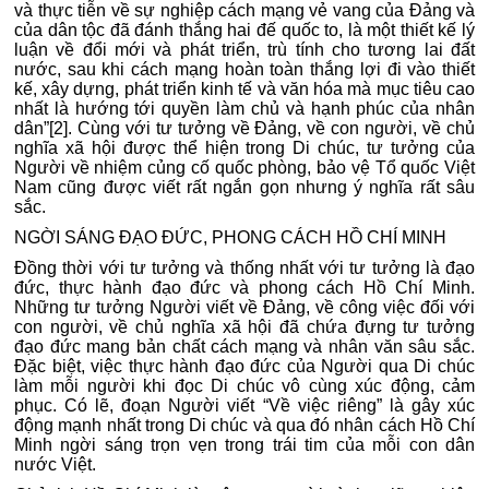
và thực tiễn về sự nghiệp cách mạng vẻ vang của Đảng và
của dân tộc đã đánh thắng hai đế quốc to, là một thiết kế lý
luận về đổi mới và phát triển, trù tính cho tương lai đất
nước, sau khi cách mạng hoàn toàn thắng lợi đi vào thiết
kế, xây dựng, phát triển kinh tế và văn hóa mà mục tiêu cao
nhất là hướng tới quyền làm chủ và hạnh phúc của nhân
dân”[2]. Cùng với tư tưởng về Đảng, về con người, về chủ
nghĩa xã hội được thể hiện trong Di chúc, tư tưởng của
Người về nhiệm củng cố quốc phòng, bảo vệ Tổ quốc Việt
Nam cũng được viết rất ngắn gọn nhưng ý nghĩa rất sâu
sắc.
NGỜI SÁNG ĐẠO ĐỨC, PHONG CÁCH HỒ CHÍ MINH
Đồng thời với tư tưởng và thống nhất với tư tưởng là đạo
đức, thực hành đạo đức và phong cách Hồ Chí Minh.
Những tư tưởng Người viết về Đảng, về công việc đối với
con người, về chủ nghĩa xã hội đã chứa đựng tư tưởng
đạo đức mang bản chất cách mạng và nhân văn sâu sắc.
Đặc biệt, việc thực hành đạo đức của Người qua Di chúc
làm mỗi người khi đọc Di chúc vô cùng xúc động, cảm
phục. Có lẽ, đoạn Người viết “Về việc riêng” là gây xúc
động mạnh nhất trong Di chúc và qua đó nhân cách Hồ Chí
Minh ngời sáng trọn vẹn trong trái tim của mỗi con dân
nước Việt.