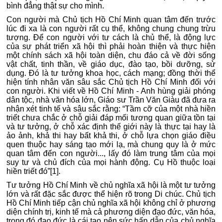
bình đẳng thật sự cho mình.
Con người mà Chủ tịch Hồ Chí Minh quan tâm đến trước
lúc đi xa là con người rất cụ thể, không chung chung trừu
tượng. Để con người với tư cách là chủ thể, là động lực
của sự phát triển xã hội thì phải hoàn thiện và thực hiện
một chính sách xã hội toàn diện, chu đáo cả về đời sống
vật chất, tinh thần, về giáo dục, đào tạo, bồi dưỡng, sử
dụng. Đó là tư tưởng khoa học, cách mạng; đồng thời thể
hiện tính nhân văn sâu sắc Chủ tịch Hồ Chí Minh đối với
con người. Khi viết về Hồ Chí Minh - Anh hùng giải phóng
dân tộc, nhà văn hóa lớn, Giáo sư Trần Văn Giàu đã đưa ra
nhận xét tinh tế và sâu sắc rằng: “Tầm cỡ của một nhà hiền
triết chưa chắc ở chỗ giải đáp mối tương quan giữa tồn tại
và tư tưởng, ở chỗ xác định thế giới này là thực tại hay là
ảo ảnh, khả thi hay bất khả thi, ở chỗ lựa chọn giáo điều
quen thuộc hay sáng tạo mới lạ, mà chung quy là ở mức
quan tâm đến con người..., lấy đó làm trung tâm của mọi
suy tư và chủ đích của mọi hành động. Cụ Hồ thuộc loại
hiền triết đó”[1].
Tư tưởng Hồ Chí Minh về chủ nghĩa xã hội là một tư tưởng
lớn và rất đặc sắc được thể hiện rõ trong Di chúc. Chủ tịch
Hồ Chí Minh tiếp cận chủ nghĩa xã hội không chỉ ở phương
diện chính trị, kinh tế mà cả phương diện đạo đức, văn hóa,
trong đó đạo đức là cái tạo nên sức hấp dẫn của chủ nghĩa