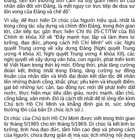
Đảng; làm tổn thương tình cảm và suy giảm niềm tin của
nhân dân đối với Đảng, là một nguy cơ trực tiếp đe dọa sự
tồn vong của Đảng và chế độ”.
Vì vậy, để thực hiện Di chúc của Người hiệu quả, nhất là
trong công tác xây dựng và chỉnh đốn Đảng, trong thời gian
tới, cần tiếp tục gắn thực hiện Chỉ thị 05-CT/TW của Bộ
Chính trị khóa XII về “Đẩy mạnh học tập và làm theo tư
tưởng, đạo đức, phong cách Hồ Chí Minh” với các Nghị
quyết Trung ương về xây dựng Đảng (Nghị quyết Trung
ương 4 khóa XI, Nghị quyết Trung ương 4 khóa XII), các
nghị quyết về xây dựng văn hóa, con người, phát triển kinh
tế Việt Nam trong thời kỳ mới. Đồng thời, phải tăng cường
đoàn kết, thống nhất trong Đảng, tăng cường sự đồng
thuận của nhân dân và khối đại đoàn kết dân tộc để nhân
lên những thành công, khắc phục yếu kém và khuyết điểm,
gạt bỏ những lực cản, tạo động lực mới để phát triển đất
nước, thực hiện mục tiêu dân giàu, nước mạnh, dân chủ,
công bằng, văn minh. Đó là cách tốt nhất để tỏ lòng tôn kính
Chủ tịch Hồ Chí Minh và khẳng định giá trị, sức sống
trường tồn của bản Di chúc lịch sử./.
Di chúc của Chủ tịch Hồ Chí Minh được viết trong thời gian
từ tháng 5/1965 cho tới tháng 5/1969. Di chúc là kết tinh tư
tưởng, tinh hoa đạo đức, tâm hồn cao đẹp và phong cách
của Người; chứa đựng giản dị mà súc tích những nội dung