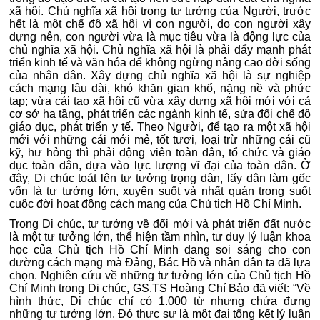
xã hội. Chủ nghĩa xã hội trong tư tưởng của Người, trước
hết là một chế độ xã hội vì con người, do con người xây
dựng nên, con người vừa là mục tiêu vừa là động lực của
chủ nghĩa xã hội. Chủ nghĩa xã hội là phải đẩy mạnh phát
triển kinh tế và văn hóa để không ngừng nâng cao đời sống
của nhân dân. Xây dựng chủ nghĩa xã hội là sự nghiệp
cách mạng lâu dài, khó khăn gian khổ, nặng nề và phức
tạp; vừa cải tạo xã hội cũ vừa xây dựng xã hội mới với cả
cơ sở hạ tầng, phát triển các ngành kinh tế, sửa đổi chế độ
giáo dục, phát triển y tế. Theo Người, để tạo ra một xã hội
mới với những cái mới mẻ, tốt tươi, loại trừ những cái cũ
kỹ, hư hỏng thì phải động viên toàn dân, tổ chức và giáo
dục toàn dân, dựa vào lực lượng vĩ đại của toàn dân. Ở
đây, Di chúc toát lên tư tưởng trọng dân, lấy dân làm gốc
vốn là tư tưởng lớn, xuyên suốt và nhất quán trong suốt
cuộc đời hoạt động cách mạng của Chủ tịch Hồ Chí Minh.
Trong Di chúc, tư tưởng về đổi mới và phát triển đất nước
là một tư tưởng lớn, thể hiện tầm nhìn, tư duy lý luận khoa
học của Chủ tịch Hồ Chí Minh đang soi sáng cho con
đường cách mạng mà Đảng, Bác Hồ và nhân dân ta đã lựa
chọn. Nghiên cứu về những tư tưởng lớn của Chủ tịch Hồ
Chí Minh trong Di chúc, GS.TS Hoàng Chí Bảo đã viết: “Về
hình thức, Di chúc chỉ có 1.000 từ nhưng chứa đựng
những tư tưởng lớn. Đó thực sự là một đại tổng kết lý luận