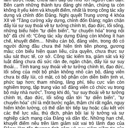
Bên cạnh những thành tựu đáng ghi nhận, chúng ta còn
không ít yếu kém và khuyết điểm, nhất là trong công tác xây
dựng và chỉnh đốn Đảng. Nghị quyết Trung ương 4 khóa
XII về “Tăng cường xây dựng, chỉnh đốn Đảng; ngăn chặn
đẩy lùi sự suy thoái về tư tưởng chính trị, đạo đức, lối sống,
những biểu hiện “tự diễn biến”, “tự chuyển hóa” trong nội
bộ” đã chỉ rõ: “Công tác xây dựng Đảng còn không ít hạn
chế, khuyết điểm… Nhiều cán bộ, đảng viên, trong đó có
người đứng đầu chưa thể hiện tính tiên phong, gương
mẫu; còn biểu hiện quan liêu, cửa quyền, chưa thực sự
sâu sát thực tế, cơ sở. Công tác kiểm tra, giám sát và kỷ
luật đảng chưa đủ sức răn đe, ngăn chặn, đẩy lùi sự suy
thoái… Tình trạng suy thoái về tư tưởng chính trị, đạo đức,
lối sống của một bộ phận không nhỏ cán bộ, đảng viên
chưa bị đẩy lùi, có mặt, có bộ phận còn diễn biến tinh vi,
phức tạp hơn; tham nhũng, lãng phí, tiêu cực vẫn còn
nghiêm trọng, tập trung vào số đảng viên có chức vụ trong
bộ máy nhà nước”. Trong khi đó, “sự suy thoái về tư tưởng
chính trị, đạo đức, lối sống dẫn tới "tự diễn biến", "tự
chuyển hóa" chỉ là một bước ngắn, thậm chí rất ngắn, nguy
hiểm khôn lường, có thể dẫn tới tiếp tay hoặc cấu kết với
các thế lực xấu, thù địch, phản bội lại lý tưởng và sự
nghiệp cách mạng của Đảng và dân tộc. Những hạn chế,
khuyết điểm nêu trên làm giảm sút vai trò lãnh đạo của