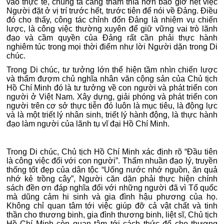
vào thực tế, chúng ta càng thấm thía hơn bao giờ hết việc
Người đặt ở vị trí trước hết, trước tiên để nói về Đảng. Điều
đó cho thấy, công tác chỉnh đốn Đảng là nhiệm vụ chiến
lược, là công việc thường xuyên để giữ vững vai trò lãnh
đạo và cầm quyền của Đảng rất cần phải thực hành
nghiêm túc trong mọi thời điểm như lời Người dặn trong Di
chúc.
Trong Di chúc, tư tưởng lớn thể hiện tầm nhìn chiến lược
và thấm đượm chủ nghĩa nhân văn cộng sản của Chủ tịch
Hồ Chí Minh đó là tư tưởng về con người và phát triển con
người ở Việt Nam. Xây dựng, giải phóng và phát triển con
người trên cơ sở thực tiễn đó luôn là mục tiêu, là động lực
và là một triết lý nhân sinh, triết lý hành động, là thực hành
đạo làm người của lãnh tụ vĩ đại Hồ Chí Minh.
Trong Di chúc, Chủ tịch Hồ Chí Minh xác định rõ “Đầu tiên
là công việc đối với con người”. Thấm nhuần đạo lý, truyền
thống tốt đẹp của dân tộc “Uống nước nhớ nguồn, ăn quả
nhớ kẻ trồng cây”, Người căn dặn phải thực hiện chính
sách đền ơn đáp nghĩa đối với những người đã vì Tổ quốc
mà dũng cảm hi sinh và gia đình hậu phương của họ.
Không chỉ quan tâm tới việc giúp đỡ cả vật chất và tinh
thần cho thương binh, gia đình thương binh, liệt sĩ, Chủ tịch
Hồ Chí Minh còn quan tâm tới cách thức để cho thương