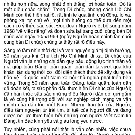
nhiều hơn nữa, song nhất định thắng lợi hoàn toàn. Đó là
một điều chắc chắn”. Trong Di chúc, phong cách Hồ Chí
Minh còn thể hiện rất rõ, rất tinh tế qua tính chủ động, lo xa,
phòng xa, tự chủ với mọi tình huống có thể đưa đến một
cách có ý thức sâu sắc. Đọc đoạn Người viết bổ sung năm
1968 “về việc riêng” và đoạn sửa lại trang cuối cùng bản Di
chúc vào ngày 10/5/1969 (ngày Người hoàn chỉnh lần cuối
cùng bản Di chúc) chúng ta thấy rất rõ điều này.
Sáng rõ tầm nhìn thời đại và vẹn nguyên giá trị định hướng,
50 năm sau khi Chủ tịch Hồ Chí Minh đi xa, Di chúc của
Người vẫn là những chỉ dẫn quý báu, động lực tinh thần vô
giá giúp toàn Đảng, toàn quân, toàn dân ta vượt qua khó
khăn, tận dụng thời cơ, đối diện thách thức để xây dựng và
bảo vệ Tổ quốc Việt Nam xã hội chủ nghĩa phát triển bền
vững. Trong 50 năm qua, toàn Đảng, toàn quân, toàn dân
đã đoàn kết, ra sức phấn đấu thực hiện Di chúc của Người;
đã nhận thức sâu sắc những điều Người dặn dò, gửi gắm
là vô cùng hệ trọng đối với sự nghiệp cách mạng và vận
mệnh của dân tộc Việt Nam. Những trăn trở của Người,
điều tâm nguyện từ trái tim, trí tuệ của Người đã và đang
được nỗ lực thực hiện bởi những con người Việt Nam tin
Đảng, tin Bác kính yêu và giàu lòng yêu nước.
Tuy nhiên, cũng phải nói thật là vẫn còn nhiều việc chưa
làm được hoặc chưa làm đầy đủ như lời Người căn dặn.