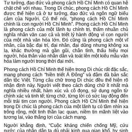
Tư tưởng, đạo đức và phong cách Hồ Chí Minh có quan hệ
chặt chẽ với nhau. Trong Di chúc, phong cách Hồ Chí Minh
được thể hiện cả ở tư tưởng, đạo đức và ngôn ngữ biểu
cảm của Người. Có thể nói, “phong cách Hồ Chí Minh
chính là con người Hồ Chí Minh”. Phong cách Hồ Chí Minh
là phong cách của một lãnh tụ chính trị, thấm nhuần chủ
nghĩa nhân văn cao cả và triết lý hành động vì con người
của một nhà văn hóa lớn. Đó cũng là phong cách một vĩ
nhân, của bậc đại trí, đại nhân, đại dũng nhưng không xa
lạ, khác thường mà gần gũi, chân tình, thấu hiểu mọi
người, hóa thân vào nhân dân và toát lên một kiểu mẫu văn
hóa làm người trong thời đại mới.
Phong cách Hồ Chí Minh thể hiện trong Di chúc rất đặc sắc,
mang phong cách “hiền triết Á Đông” và đậm đà bản sắc
dân tộc Việt. Từng câu chữ trong Di chúc đều thể hiện rõ
nhận định này. Người viết theo cách dùng chữ ít nhất mà
nghĩa nhiều nhất, hàm xúc và cô đọng, sử dụng ngôn từ
chính xác và tinh tế; từng chữ, từng lời có sức lay động đến
mỗi trái tim con người. Phong cách Hồ Chí Minh thể hiện
trong Di chúc là phong cách của một lãnh tụ có tầm nhìn xa
trông rộng, một tinh thần lạc quan, niềm tin mãnh liệt vào
tương lai, vào thắng lợi của cách mạng.
Người khẳng định, “Cuộc kháng chiến chống Mỹ, cứu
nước của nhân dân ta dù phải kinh qua gian khổ, hy sinh