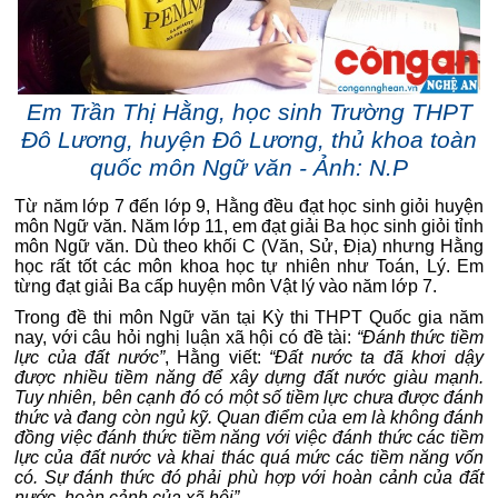
Em Trần Thị Hằng, học sinh Trường THPT
Đô Lương, huyện Đô Lương, thủ khoa toàn
quốc môn Ngữ văn - Ảnh: N.P
Từ năm lớp 7 đến lớp 9, Hằng đều đạt học sinh giỏi huyện
môn Ngữ văn. Năm lớp 11, em đạt giải Ba học sinh giỏi tỉnh
môn Ngữ văn. Dù theo khối C (Văn, Sử, Địa) nhưng Hằng
học rất tốt các môn khoa học tự nhiên như Toán, Lý. Em
từng đạt giải Ba cấp huyện môn Vật lý vào năm lớp 7.
Trong đề thi môn Ngữ văn tại Kỳ thi THPT Quốc gia năm
nay, với câu hỏi nghị luận xã hội có đề tài:
“Đánh thức tiềm
lực của đất nước”
, Hằng viết:
“Đất nước ta đã khơi dậy
được nhiều tiềm năng để xây dựng đất nước giàu mạnh.
Tuy nhiên, bên cạnh đó có một số tiềm lực chưa được đánh
thức và đang còn ngủ kỹ. Quan điểm của em là không đánh
đồng việc đánh thức tiềm năng với việc đánh thức các tiềm
lực của đất nước và khai thác quá mức các tiềm năng vốn
có. Sự đánh thức đó phải phù hợp với hoàn cảnh của đất
nước, hoàn cảnh của xã hội”.