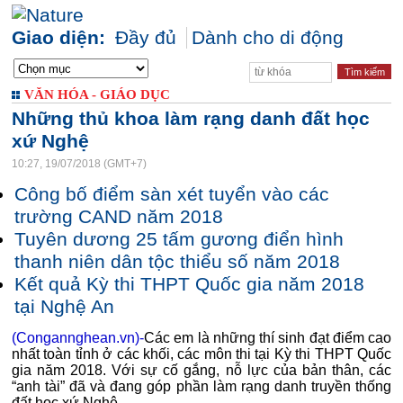
Giao diện:
Đầy đủ
Dành cho di động
VĂN HÓA - GIÁO DỤC
Những thủ khoa làm rạng danh đất học
xứ Nghệ
10:27, 19/07/2018 (GMT+7)
Công bố điểm sàn xét tuyển vào các
trường CAND năm 2018
Tuyên dương 25 tấm gương điển hình
thanh niên dân tộc thiểu số năm 2018
Kết quả Kỳ thi THPT Quốc gia năm 2018
tại Nghệ An
(Congannghean.vn)-
Các em là những thí sinh đạt điểm cao
nhất toàn tỉnh ở các khối, các môn thi tại Kỳ thi THPT Quốc
gia năm 2018. Với sự cố gắng, nỗ lực của bản thân, các
“anh tài” đã và đang góp phần làm rạng danh truyền thống
đất học xứ Nghệ.