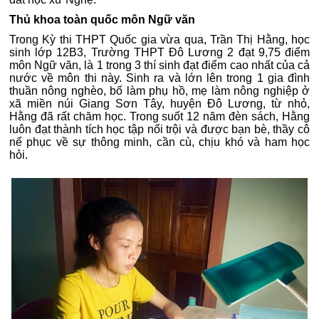
Thủ khoa toàn quốc môn Ngữ văn
Trong Kỳ thi THPT Quốc gia vừa qua, Trần Thị Hằng, học
sinh lớp 12B3, Trường THPT Đô Lương 2 đạt 9,75 điểm
môn Ngữ văn, là 1 trong 3 thí sinh đạt điểm cao nhất của cả
nước về môn thi này. Sinh ra và lớn lên trong 1 gia đình
thuần nông nghèo, bố làm phụ hồ, mẹ làm nông nghiệp ở
xã miền núi Giang Sơn Tây, huyện Đô Lương, từ nhỏ,
Hằng đã rất chăm học. Trong suốt 12 năm đèn sách, Hằng
luôn đạt thành tích học tập nổi trội và được bạn bè, thầy cô
nể phục về sự thông minh, cần cù, chịu khó và ham học
hỏi.