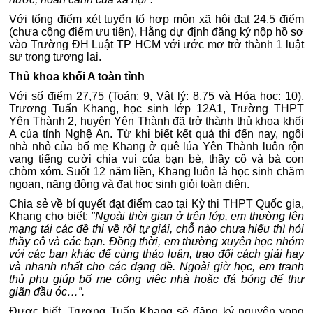
Với tổng điểm xét tuyển tổ hợp môn xã hội đạt 24,5 điểm
(chưa cộng điểm ưu tiên), Hằng dự định đăng ký nộp hồ sơ
vào Trường ĐH Luật TP HCM với ước mơ trở thành 1 luật
sư trong tương lai.
Thủ khoa khối A toàn tỉnh
Với số điểm 27,75 (Toán: 9, Vật lý: 8,75 và Hóa học: 10),
Trương Tuấn Khang, học sinh lớp 12A1, Trường THPT
Yên Thành 2, huyện Yên Thành đã trở thành thủ khoa khối
A của tỉnh Nghệ An. Từ khi biết kết quả thi đến nay, ngôi
nhà nhỏ của bố mẹ Khang ở quê lúa Yên Thành luôn rộn
vang tiếng cười chia vui của bạn bè, thầy cô và bà con
chòm xóm. Suốt 12 năm liền, Khang luôn là học sinh chăm
ngoan, năng động và đạt học sinh giỏi toàn diện.
Chia sẻ về bí quyết đạt điểm cao tại Kỳ thi THPT Quốc gia,
Khang cho biết:
"Ngoài thời gian ở trên lớp, em thường lên
mạng tải các đề thi về rồi tự giải, chỗ nào chưa hiểu thì hỏi
thầy cô và các bạn. Đồng thời, em thường xuyên học nhóm
với các bạn khác để cùng thảo luận, trao đổi cách giải hay
và nhanh nhất cho các dạng đề. Ngoài giờ học, em tranh
thủ phụ giúp bố mẹ công việc nhà hoặc đá bóng để thư
giãn đầu óc…”.
Được biết, Trương Tuấn Khang sẽ đăng ký nguyện vọng