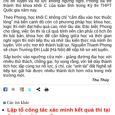
chỉ ôn luyện và nỗ lực không ngừng nghỉ, Phong đã trở
thành thủ khoa khối C của toàn tỉnh trong Kỳ thi THPT
Quốc gia năm nay.
Theo Phong, học khối C không chỉ “cắm đầu vào học thuộc
lòng” mà bên cạnh đó còn có phương pháp học khoa học,
logic thì mới đạt hiệu quả cao, nhớ lâu dài. Đặc biệt, Phong
cho rằng, việc ôn thi là cả quá trình nên cần phải có lịch ôn
thi bài bản, khoa học để cân bằng giữa học và thời gian
nghỉ ngơi thì mới tiếp thu và nhớ lâu kiến thức mà mình ôn
luyện. Với ước mơ trở thành luật sư, Nguyễn Thanh Phong
sẽ chọn Trường ĐH Luật (Hà Nội) để nộp hồ sơ xét tuyển.
Sắp bước vào ngưỡng cửa mới - giảng đường đại học với
nhiều thử thách, chông gai, hy vọng rằng, với bề dày thành
tích học tập cùng sự nỗ lực, ý chí, các “anh tài” đất Nghệ sẽ
tiếp tục gặt hái được nhiều thành tích hơn nữa trong môi
trường mới.
Thu Thủy
Các tin khác
Lập tổ công tác xác minh kết quả thi tại