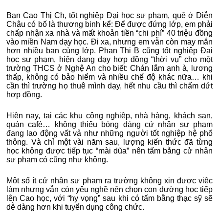
Bạn Cao Thị Ch, tốt nghiệp Đại học sư phạm, quê ở Diễn
Châu có bố là thương binh kể: Để được đứng lớp, em phải
chấp nhận xa nhà và mất khoản tiền “chi phí” 40 triệu đồng
vào miền Nam dạy học. Đi xa, nhưng em vẫn còn may mắn
hơn nhiều bạn cùng lớp. Phan Thị B cũng tốt nghiệp Đại
học sư phạm, hiện đang dạy hợp đồng “thời vụ” cho một
trường THCS ở Nghệ An cho biết: Chán lắm anh à, lương
thấp, không có bảo hiểm và nhiều chế độ khác nữa… khi
cần thì trường họ thuê mình dạy, hết nhu cầu thì chấm dứt
hợp đồng.
Hiện nay, tại các khu công nghiệp, nhà hàng, khách sạn,
quán café… không thiếu bóng dáng cử nhân sư phạm
đang lao động vất vả như những người tốt nghiệp hệ phổ
thông. Và chỉ một vài năm sau, lượng kiến thức đã từng
học không được tiếp tục “mài dũa” nên tấm bằng cử nhân
sư phạm có cũng như không.
Một số ít cử nhân sư phạm ra trường không xin được việc
làm nhưng vẫn còn yêu nghề nên chọn con đường học tiếp
lên Cao học, với “hy vọng” sau khi có tấm bằng thạc sỹ sẽ
dễ dàng hơn khi tuyển dụng công chức.