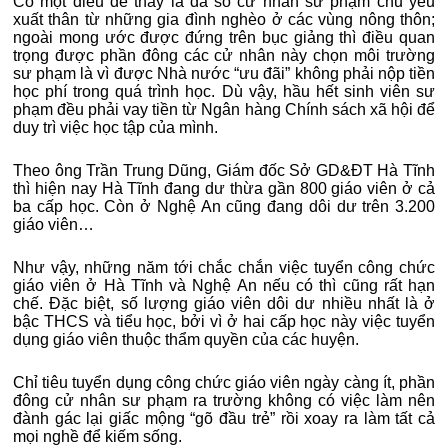
Có một điều dễ thấy là đa số cử nhân sư phạm chủ yếu
xuất thân từ những gia đình nghèo ở các vùng nông thôn;
ngoài mong ước được đứng trên bục giảng thì điều quan
trọng được phần đông các cử nhân này chọn môi trường
sư phạm là vì được Nhà nước “ưu đãi” không phải nộp tiền
học phí trong quá trình học.
Dù vậy, hầu hết sinh viên sư
phạm đều phải vay tiền từ Ngân hàng Chính sách xã hội để
duy trì việc học tập của mình.
Theo ông Trần Trung Dũng, Giám đốc Sở GD&ĐT Hà Tĩnh
thì hiện nay Hà Tĩnh đang dư thừa gần 800 giáo viên ở cả
ba cấp học. Còn ở Nghệ An cũng đang dôi dư trên 3.200
giáo viên…
Như vậy, những năm tới chắc chắn việc tuyển công chức
giáo viên ở Hà Tĩnh và Nghệ An nếu có thì cũng rất hạn
chế. Đặc biệt, số lượng giáo viên dôi dư nhiều nhất là ở
bậc THCS và tiểu học, bởi vì ở hai cấp học này việc tuyển
dụng giáo viên thuộc thẩm quyền của các huyện.
Chỉ tiêu tuyển dụng công chức giáo viên ngày càng ít, phần
đông cử nhân sư phạm ra trường không có việc làm nên
đành gác lại giấc mộng “gõ đầu trẻ” rồi xoay ra làm tất cả
mọi nghề để kiếm sống.