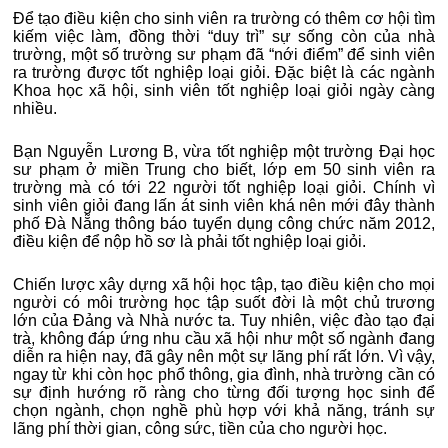
Để tạo điều kiện cho sinh viên ra trường có thêm cơ hội tìm
kiếm việc làm, đồng thời “duy trì” sự sống còn của nhà
trường, một số trường sư phạm đã “nới điểm” để sinh viên
ra trường được tốt nghiệp loại giỏi. Đặc biệt là các ngành
Khoa học xã hội, sinh viên tốt nghiệp loại giỏi ngày càng
nhiều.
Bạn Nguyễn Lương B, vừa tốt nghiệp một trường Đại học
sư phạm ở miền Trung cho biết, lớp em 50 sinh viên ra
trường mà có tới 22 người tốt nghiệp loại giỏi. Chính vì
sinh viên giỏi đang lấn át sinh viên khá nên mới đây thành
phố Đà Nẵng thông báo tuyển dụng công chức năm 2012,
điều kiện để nộp hồ sơ là phải tốt nghiệp loại giỏi.
Chiến lược xây dựng xã hội học tập, tạo điều kiện cho mọi
người có môi trường học tập suốt đời là một chủ trương
lớn của Đảng và Nhà nước ta. Tuy nhiên, việc đào tạo đại
trà, không đáp ứng nhu cầu xã hội như một số ngành đang
diễn ra hiện nay, đã gây nên một sự lãng phí rất lớn. Vì vậy,
ngay từ khi còn học phổ thông, gia đình, nhà trường cần có
sự định hướng rõ ràng cho từng đối tượng học sinh để
chọn ngành, chọn nghề phù hợp với khả năng, tránh sự
lãng phí thời gian, công sức, tiền của cho người học.