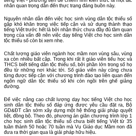
tiếng Việt - phương tiện để chiếm lĩnh kiến thức là một tác
nhân quan trọng dẫn đến thực trạng đáng buồn này.
Nguyên nhân dẫn đến việc học sinh vùng dân tộc thiểu số
gặp khó khăn trong việc tiếp cận và sử dụng thành thạo
tiếng Việt trước hết là bởi nhận thức chưa đầy đủ tầm quan
trọng của vấn đề nên việc dạy tiếng Việt cho học sinh dân
tộc thiểu số còn bị xem nhẹ.
Chất lượng giáo viên ngành học mầm non vùng sâu, vùng
xa còn nhiều bất cập. Trong khi rất ít giáo viên tiểu học và
THCS biết tiếng dân tộc thiểu số, bởi phần lớn trong số họ
đều từ những nơi khác tới. Số giáo viên này cũng chưa
từng được tiếp cận với chương trình đào tạo liên quan đến
ngôn ngữ dân tộc thiểu số khi còn ngồi trên ghế giảng
đường.
Để việc nâng cao chất lượng dạy học tiếng Việt cho học
sinh dân tộc thiểu số đáp ứng được yêu cầu đặt ra, Bộ
GD&ĐT cần sớm xây dựng một hệ thống giải pháp quyết
liệt, đồng bộ. Theo đó, phương án giãn chương trình lớp 1
cho học sinh dân tộc thiểu số chưa biết tiếng Việt từ 35
tuần thành 50 hoặc 70 tuần mà Vụ Giáo dục Mầm non đã
đưa ra thời gian qua là giải pháp hữu hiệu.