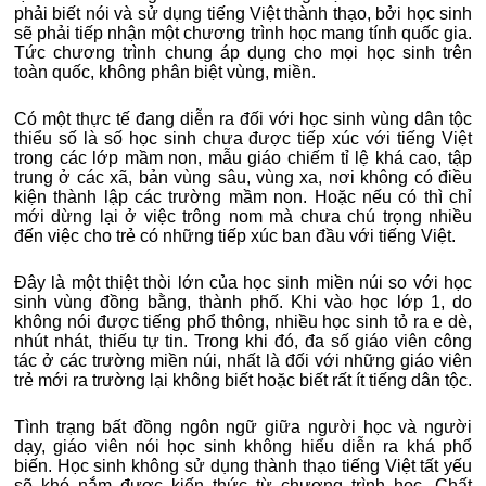
phải biết nói và sử dụng tiếng Việt thành thạo, bởi học sinh
sẽ phải tiếp nhận một chương trình học mang tính quốc gia.
Tức chương trình chung áp dụng cho mọi học sinh trên
toàn quốc, không phân biệt vùng, miền.
Có một thực tế đang diễn ra đối với học sinh vùng dân tộc
thiểu số là số học sinh chưa được tiếp xúc với tiếng Việt
trong các lớp mầm non, mẫu giáo chiếm tỉ lệ khá cao, tập
trung ở các xã, bản vùng sâu, vùng xa, nơi không có điều
kiện thành lập các trường mầm non. Hoặc nếu có thì chỉ
mới dừng lại ở việc trông nom mà chưa chú trọng nhiều
đến việc cho trẻ có những tiếp xúc ban đầu với tiếng Việt.
Đây là một thiệt thòi lớn của học sinh miền núi so với học
sinh vùng đồng bằng, thành phố. Khi vào học lớp 1, do
không nói được tiếng phổ thông, nhiều học sinh tỏ ra e dè,
nhút nhát, thiếu tự tin. Trong khi đó, đa số giáo viên công
tác ở các trường miền núi, nhất là đối với những giáo viên
trẻ mới ra trường lại không biết hoặc biết rất ít tiếng dân tộc.
Tình trạng bất đồng ngôn ngữ giữa người học và người
dạy, giáo viên nói học sinh không hiểu diễn ra khá phổ
biến. Học sinh không sử dụng thành thạo tiếng Việt tất yếu
sẽ khó nắm được kiến thức từ chương trình học. Chất