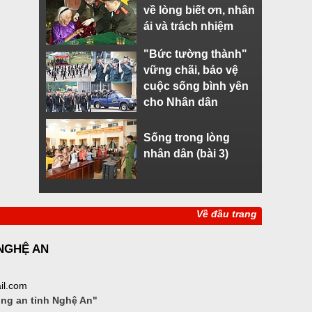
về lòng biết ơn, nhân
ái và trách nhiệm
"Bức tường thành"
vững chãi, bảo vệ
cuộc sống bình yên
cho Nhân dân
Sống trong lòng
nhân dân (bài 3)
Về đầu trang
 NGHỆ AN
il.com
ông an tỉnh Nghệ An"