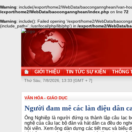
Warning
: include(/export/home2/WebData/baocongannghean//van-hoa-g
/export/home2/WebData/baocongannghean/index.php
on line
72
Warning
: include(): Failed opening '/export/home2/WebData/baocong
(include_path='.:/usr/local/php/lib/php') in
/export/home2/WebData/b
GIỚI THIỆU
TIN TỨC SỰ KIỆN
THÔNG T
Thứ Sáu, 7/8/2026, 13:33 [GMT + 7]
VĂN HÓA - GIÁO DỤC
Người đam mê các làn điệu dân c
Ông Nghiệp là người đứng ra thành lập câu lạc 
nghệ của câu lạc bộ đàn và hát dân ca đều do n
hội viên. Xem ông dàn dựng các tiết mục và biểu 