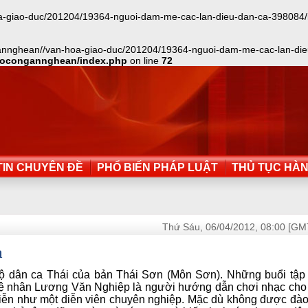
iao-duc/201204/19364-nguoi-dam-me-cac-lan-dieu-dan-ca-398084/index.t
annghean//van-hoa-giao-duc/201204/19364-nguoi-dam-me-cac-lan-dieu-
aocongannghean/index.php
on line
72
IN CHUYÊN ĐỀ
PHỔ BIẾN PHÁP LUẬT
THỦ TỤC HÀ
Thứ Sáu, 06/04/2012, 08:00 [GM
a
bộ dân ca Thái của bản Thái Sơn (Môn Sơn). Những buổi tập
ghệ nhân Lương Văn Nghiệp là người hướng dẫn chơi nhạc cho
diễn như một diễn viên chuyên nghiệp. Mặc dù không được đào