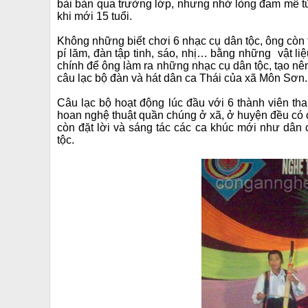
bài bản qua trường lớp, nhưng nhờ lòng đam mê từ
khi mới 15 tuổi.
Không những biết chơi 6 nhạc cụ dân tộc, ông còn 
pí lăm, đàn tập tinh, sáo, nhị… bằng những vật li
chính để ông làm ra những nhạc cụ dân tộc, tạo nê
câu lạc bộ đàn và hát dân ca Thái của xã Môn Sơn.
Câu lạc bộ hoạt động lúc đầu với 6 thành viên tha
hoan nghệ thuật quần chúng ở xã, ở huyện đều có c
còn đặt lời và sáng tác các ca khúc mới như dân 
tộc.