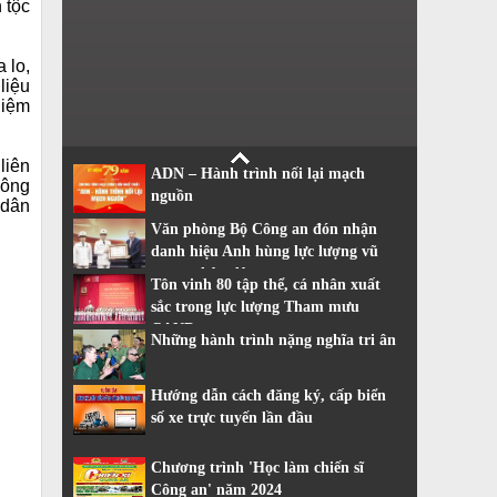
 tộc
 lo,
liệu
hiệm
liên
ADN – Hành trình nối lại mạch
 ông
nguồn
 dân
Văn phòng Bộ Công an đón nhận
danh hiệu Anh hùng lực lượng vũ
trang nhân dân
Tôn vinh 80 tập thể, cá nhân xuất
sắc trong lực lượng Tham mưu
CAND
Những hành trình nặng nghĩa tri ân
Hướng dẫn cách đăng ký, cấp biển
số xe trực tuyến lần đầu
Chương trình 'Học làm chiến sĩ
Công an' năm 2024