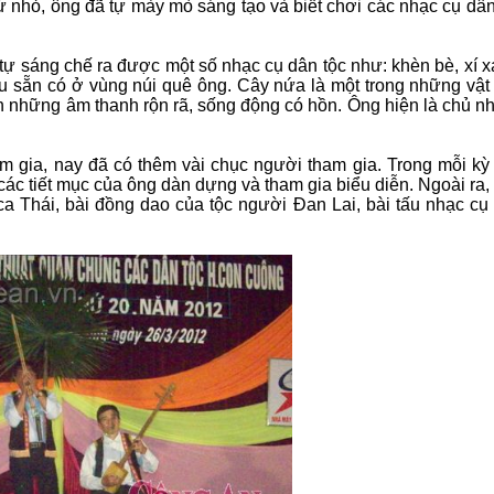
 nhỏ, ông đã tự mày mò sáng tạo và biết chơi các nhạc cụ dân
tự sáng chế ra được một số nhạc cụ dân tộc như: khèn bè, xí xa
ệu sẵn có ở vùng núi quê ông. Cây nứa là một trong những vật 
n những âm thanh rộn rã, sống động có hồn. Ông hiện là chủ n
m gia, nay đã có thêm vài chục người tham gia. Trong mỗi kỳ 
ác tiết mục của ông dàn dựng và tham gia biểu diễn. Ngoài ra,
ca Thái, bài đồng dao của tộc người Đan Lai, bài tấu nhạc cụ