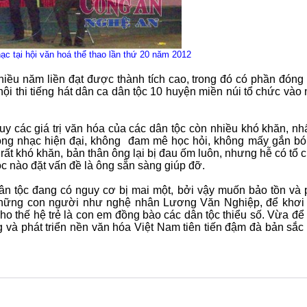
ạc tại hội văn hoá thể thao lần thứ 20 năm 2012
iều năm liền đạt được thành tích cao, trong đó có phần đóng
hội thi tiếng hát dân ca dân tộc 10 huyện miền núi tổ chức vào
huy các giá trị văn hóa của các dân tộc còn nhiều khó khăn, nhấ
dòng nhạc hiện đại, không đam mê học hỏi, không mấy gắn bó
rất khó khăn, bản thân ông lại bị đau ốm luôn, nhưng hễ có tổ 
c nào đặt vấn đề là ông sẵn sàng giúp đỡ.
ân tộc đang có nguy cơ bị mai một, bởi vậy muốn bảo tồn và 
ần những con người như nghệ nhân Lương Văn Nghiệp, để khơi
 cho thế hệ trẻ là con em đồng bào các dân tộc thiểu số. Vừa để
 và phát triển nền văn hóa Việt Nam tiên tiến đậm đà bản sắc