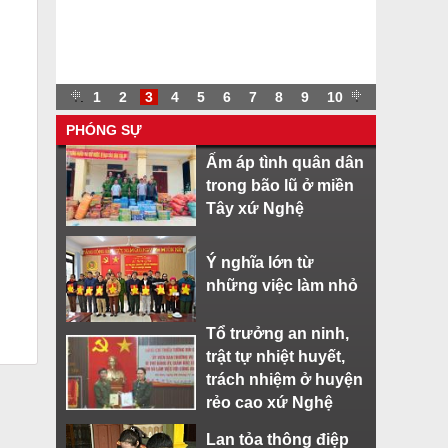
.
.
1
2
3
4
5
6
7
8
9
10
.
PHÓNG SỰ
Ấm áp tình quân dân
trong bão lũ ở miền
Tây xứ Nghệ
Ý nghĩa lớn từ
những việc làm nhỏ
Tổ trưởng an ninh,
trật tự nhiệt huyết,
trách nhiệm ở huyện
rẻo cao xứ Nghệ
Lan tỏa thông điệp