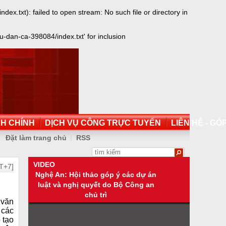
xt): failed to open stream: No such file or directory in
dan-ca-398084/index.txt' for inclusion
NH CHÍNH
DỊCH VỤ CÔNG TRỰC TUYẾN
LIÊN HỆ - GÓP
Đặt làm trang chủ
RSS
VIDEO
T+7]
Nghệ An: Hội thảo góp ý các dự án
luật và nghị quyết do Bộ Công an
chủ trì
 văn
 các
 tạo