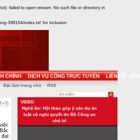
failed to open stream: No such file or directory in
-398154/index.txt' for inclusion
NH CHÍNH
DỊCH VỤ CÔNG TRỰC TUYẾN
LIÊN HỆ - GÓP
Đặt làm trang chủ
RSS
VIDEO
T+7]
Nghệ An: Hội thảo góp ý các dự án
luật và nghị quyết do Bộ Công an
chủ trì
việc
 Bắc
 đạt