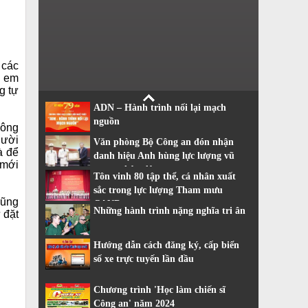
 các
g em
g tự
ADN – Hành trình nối lại mạch
nguồn
 ông
gười
Văn phòng Bộ Công an đón nhận
à để
danh hiệu Anh hùng lực lượng vũ
 mới
trang nhân dân
Tôn vinh 80 tập thể, cá nhân xuất
sắc trong lực lượng Tham mưu
cũng
CAND
Những hành trình nặng nghĩa tri ân
 đặt
Hướng dẫn cách đăng ký, cấp biển
số xe trực tuyến lần đầu
Chương trình 'Học làm chiến sĩ
Công an' năm 2024