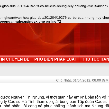
iao-duc/201204/19279-co-be-cua-nhung-huy-chuong-398154/index.txt): 
annghean//van-hoa-giao-duc/201204/19279-co-be-cua-nhung-huy-chuong
aocongannghean/index.php
on line
72
IN CHUYÊN ĐỀ
PHỔ BIẾN PHÁP LUẬT
THỦ TỤC HÀ
Chủ Nhật, 01/04/2012, 08:00 [GM
 được Nguyễn Thị Nhung, vì thời gian này em khá bận rộn với 
Công ty Cao su Hà Tĩnh tham dự giải bóng bàn Tập đoàn Cao su
ời nhỏ nhắn, tôi càng nể phục những thành tích mà Nhung đã