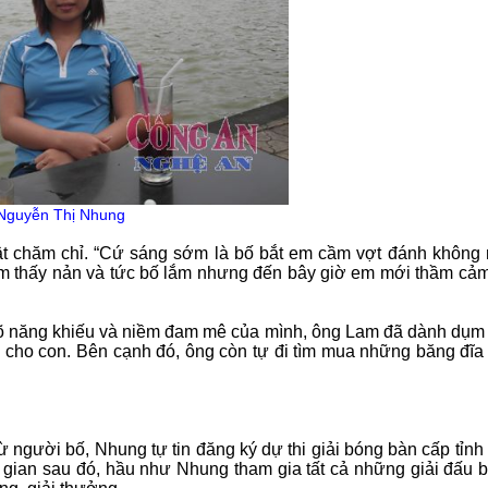
Nguyễn Thị Nhung
hật chăm chỉ. “Cứ sáng sớm là bố bắt em cầm vợt đánh không
á, em thấy nản và tức bố lắm nhưng đến bây giờ em mới thầm cả
 rõ năng khiếu và niềm đam mê của mình, ông Lam đã dành dụm 
p cho con. Bên cạnh đó, ông còn tự đi tìm mua những băng đĩa
ừ người bố, Nhung tự tin đăng ký dự thi giải bóng bàn cấp tỉnh
i gian sau đó, hầu như Nhung tham gia tất cả những giải đấu 