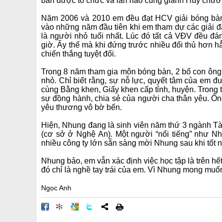
bàn được tổ chức và lần nào cũng giành Huy chươ
Năm 2006 và 2010 em đều đạt HCV giải bóng bàn 
vào những năm đầu tiên khi em tham dự các giải đ
là người nhỏ tuổi nhất. Lúc đó tất cả VĐV đều đ
giờ. Ấy thế mà khi đứng trước nhiều đối thủ hơn h
chiến thắng tuyệt đối.
Trong 8 năm tham gia môn bóng bàn, 2 bố con ông
nhỏ. Chỉ biết rằng, sự nỗ lực, quyết tâm của em 
cùng Bằng khen, Giấy khen cấp tỉnh, huyện. Trong 
sự đồng hành, chia sẻ của người cha thân yêu. Ông
yêu thương vô bờ bến.
Hiện, Nhung đang là sinh viên năm thứ 3 ngành 
(cơ sở ở Nghệ An). Một người “nổi tiếng” như Nhu
nhiều công ty lớn sẵn sàng mời Nhung sau khi tốt 
Nhung bảo, em vẫn xác định việc học tập là trên h
đó chỉ là nghề tay trái của em. Vì Nhung mong mu
Ngọc Anh