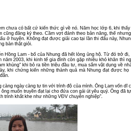
m chưa có bất cứ kiến thức gì về nó. Năm học lớp 6, khi thấy
em cũng đăng ký theo. Cầm vợt đánh theo bản năng, thế nhưn
 đấu ở huyện. Không đạt được giải cao tại lần thi đấu này, Nhun
g bàn thật giỏi.
n Hồng Lam - bố của Nhung đã hết lòng ủng hộ. Từ đó trở đi,
 năm 2003, khi kinh tế gia đình còn gặp nhiều khó khăn thì n
m khùng” khi bỏ ra tiền triệu đầu tư, mua sắm vật dụng về nh
này, khi chứng kiến những thành quả mà Nhung đạt được họ
 đắn.
 càng ngày càng tự tin với trình độ của mình. Ông Lam vốn dĩ 
ng muốn truyền đạt lại cho đứa con gái út yêu quý. Ông đã tự
lịch trình khắt khe như những VĐV chuyên nghiệp”.