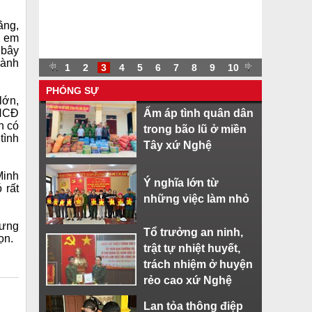
ằng,
, em
 bây
dành
.
.
1
2
3
4
5
6
7
8
9
10
.
PHÓNG SỰ
lớn,
 HCĐ
Ấm áp tình quân dân
n có
trong bão lũ ở miền
tình
Tây xứ Nghệ
Minh
Ý nghĩa lớn từ
 rất
những việc làm nhỏ
hưng
Tổ trưởng an ninh,
ọn.
trật tự nhiệt huyết,
trách nhiệm ở huyện
rẻo cao xứ Nghệ
Lan tỏa thông điệp