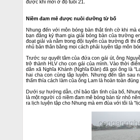
được khi mới ở độ tuổi 21.
Niềm đam mê
được nuôi dưỡng từ bố
Nhung đến với môn bóng bàn thật tình cờ khi mà e
bạn đăng ký tham gia giải bóng bàn của trường 
đoạt giải và nằm trong đội tuyển của trường đi thi
nhủ bản thân bằng mọi cách phải luyện tập môn bón
Trước sự quyết tâm của đứa con gái út, ông Nguyễ
trở thành HLV cho con gái của mình. Vào thời điểm
dân xã Nghĩa Khánh (Nghĩa Đàn) đã gọi ông là “La
hai cha con cùng tập luyện. Nhưng đến tận sau 
thấm thía cách làm của ông Lam là hoàn toàn đúng
Dưới sự hướng dẫn, chỉ bảo tận tình của bố, Nhung
là một người có niềm đam mê bóng bàn từ nhỏ nên ô
ra lịch luyện tập cho Nhung mà em đùa với tôi là “