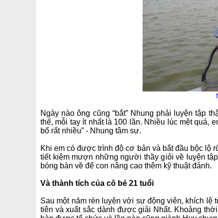
Ngày nào ông cũng “bắt” Nhung phải luyện tập t
thế, mỗi tay ít nhất là 100 lần. Nhiều lúc mệt qu
bố rất nhiều” - Nhung tâm sự.
Khi em có được trình độ cơ bản và bắt đầu bộc lộ
tiết kiệm mượn những người thầy giỏi về luyện tậ
bóng bàn về để con nâng cao thêm kỹ thuật đánh.
Và thành tích của cô bé 21 tuổi
Sau một năm rèn luyện với sự động viên, khích lệ t
tiên và xuất sắc dành được giải Nhất. Khoảng thờ