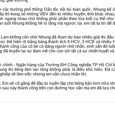
ng, giải thưởng
các trường phổ thông Dân tộc nội trú toàn quốc. Nhung kể r
ấu thì trong số những VĐV đến từ nhiều huyện, tỉnh khác nhau
ánh ngang nhau chứ không phải phân theo lứa tuổi cụ thể như
ẳn tuổi Nhung không hề lo lắng mà ngược lại, em rất tự tin để 
 Lam không còn nhớ Nhung đã tham dự bao nhiêu giải thi đấu 
được thể hiện rõ bằng bảng thành tích 6 HCV, 3 HCB và nhiều
thành công của cô bé có dáng người nhỏ nhắn, xinh xắn đó luô
 đã truyền lại sự đam mê cho con với tất cả sự nhiệt huyết và 
Tài chính - Ngân hàng của Trường ĐH Công nghiệp TP Hồ Chí 
ng thì tiếng tăm lan rộng không phải là điều khó hiểu. Đã có
nghiệp về làm việc nhưng em vẫn chưa nhận lời.
ết. Em sẽ cố gắng để đầu tư luyện tập cho bóng bàn hơn nữa n
ốn sau này thành công trên con đường học vấn mà em đã lựa ch