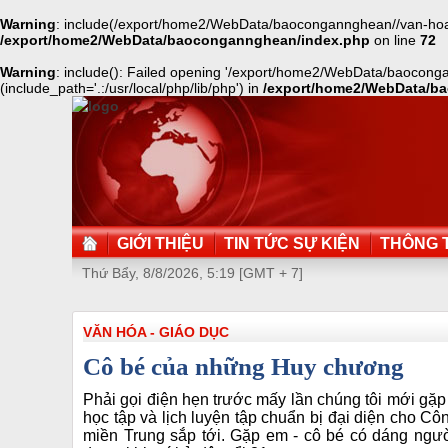
Warning
: include(/export/home2/WebData/baocongannghean//van-hoa-g
/export/home2/WebData/baocongannghean/index.php
on line
72
Warning
: include(): Failed opening '/export/home2/WebData/baocong
(include_path='.:/usr/local/php/lib/php') in
/export/home2/WebData/b
GIỚI THIỆU
TIN TỨC SỰ KIỆN
THÔNG T
Thứ Bẩy, 8/8/2026, 5:19 [GMT + 7]
VĂN HÓA - GIÁO DỤC
Cô bé của những Huy chương
Phải gọi điện hẹn trước mấy lần chúng tôi mới gặp
học tập và lịch luyện tập chuẩn bị đại diện cho 
miền Trung sắp tới. Gặp em - cô bé có dáng ngư