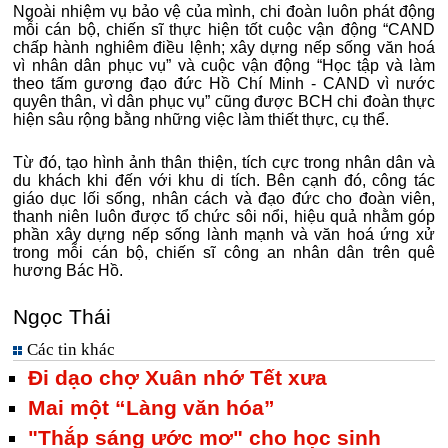
Ngoài nhiệm vụ bảo vệ của mình, chi đoàn luôn phát động
mỗi cán bộ, chiến sĩ thực hiện tốt cuộc vận động “CAND
chấp hành nghiêm điều lệnh; xây dựng nếp sống văn hoá
vì nhân dân phục vụ” và cuộc vận động “Học tập và làm
theo tấm gương đạo đức Hồ Chí Minh - CAND vì nước
quyên thân, vì dân phục vụ” cũng được BCH chi đoàn thực
hiện sâu rộng bằng những việc làm thiết thực, cụ thể.
Từ đó, tạo hình ảnh thân thiện, tích cực trong nhân dân và
du khách khi đến với khu di tích. Bên cạnh đó, công tác
giáo dục lối sống, nhân cách và đạo đức cho đoàn viên,
thanh niên luôn được tổ chức sôi nổi, hiệu quả nhằm góp
phần xây dựng nếp sống lành mạnh và văn hoá ứng xử
trong mỗi cán bộ, chiến sĩ công an nhân dân trên quê
hương Bác Hồ.
Ngọc Thái
Các tin khác
Đi dạo chợ Xuân nhớ Tết xưa
Mai một “Làng văn hóa”
"Thắp sáng ước mơ" cho học sinh