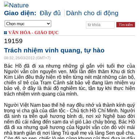
Giao diện:
Đầy đủ
Dành cho di động
VĂN HÓA - GIÁO DỤC
19159
Trách nhiệm vinh quang, tự hào
08:32, 26/03/2012 (GMT+7)
Bác Hồ đã đi xa nhưng những gì gắn với tuổi thơ của
Người vẫn còn nguyên vẹn. Mỗi lần đến thăm Khu di tích
Kim Liên đều thấy hiện rõ trên từng nét mặt những cán bộ,
chiến sĩ trẻ của Trạm Cảnh sát bảo vệ đang làm nhiệm vụ
bảo vệ, ở đây là thái độ nghiêm túc, tận tụy khi thực hiện
trách nhiệm vinh quang của mình.
Người Việt Nam bao thế hệ nay đều nhớ và thành kính quý
trọng vị cha già của dân tộc - Chủ tịch Hồ Chí Minh. Người
đã sinh ra trên quê hương bình dị, nơi xứ Nghệ bao đời
nếm đủ cái nắng đến sạm da vì gió Lào cháy bỏng. Bác Hồ
đã đi xa nhưng quê hương của Người vẫn còn đó với mái
nhà tranh giản dị nơi làng Trù quê mẹ và làng Sen quê cha.
Còn đó ao sen, chiếc lò rèn cùng khung cửi thoi đưa in dấu