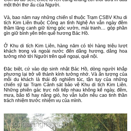
một thời thơ ấu của Người.
Và, bao năm nay những chiến sĩ thuộc Trạm CSBV Khu di
tích Kim Liên thuộc Công an tỉnh Nghệ An vẫn ngày đêm
thầm lặng canh giữ từng góc vườn, mái tranh… góp phần
gìn giữ bình yên trên quê hương Bác Hồ.
Ở Khu di tích Kim Liên, hàng năm có tới hàng triệu lượt
khách trong và ngoài nước đến dâng hương, dâng hoa
tưởng nhớ tới Người trên quê ngoại, quê nội.
Đặc biệt, cứ vào dịp sinh nhật Bác Hồ, dòng người khắp
phương lại trở về thành kính tưởng nhớ. Và ấn tượng của
mỗi du khách là thái độ nghiêm túc, tận tụy của những
chiến sỹ tại Trạm Cảnh sát bảo vệ Khu di tích Kim Liên.
Những phiên gác trực nối tiếp nhau không kể ngày, đêm,
mưa, bão tố hay nắng gió, họ vẫn luôn nêu cao tinh thần
trách nhiệm trước nhiệm vụ của mình.