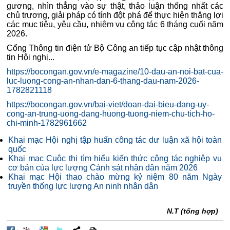
gương, nhìn thẳng vào sự thật, thảo luận thống nhất các
chủ trương, giải pháp có tính đột phá để thực hiện thắng lợi
các mục tiêu, yêu cầu, nhiệm vụ công tác 6 tháng cuối năm
2026.
Cổng Thông tin điện tử Bộ Công an tiếp tục cập nhật thông
tin Hội nghị...
https://bocongan.gov.vn/e-magazine/10-dau-an-noi-bat-cua-
luc-luong-cong-an-nhan-dan-6-thang-dau-nam-2026-
1782821118
https://bocongan.gov.vn/bai-viet/doan-dai-bieu-dang-uy-
cong-an-trung-uong-dang-huong-tuong-niem-chu-tich-ho-
chi-minh-1782961662
Khai mạc Hội nghị tập huấn công tác dư luận xã hội toàn
quốc
Khai mạc Cuộc thi tìm hiểu kiến thức công tác nghiệp vụ
cơ bản của lực lượng Cảnh sát nhân dân năm 2026
Khai mạc Hội thao chào mừng kỷ niệm 80 năm Ngày
truyền thống lực lượng An ninh nhân dân
N.T (tổng hợp)