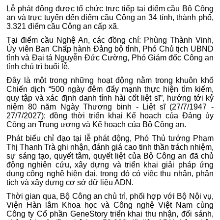
Lễ phát động được tổ chức trực tiếp tại điểm cầu Bộ Công
an và trực tuyến đến điểm cầu Công an 34 tỉnh, thành phố,
3.321 điểm cầu Công an cấp xã.
Tại điểm cầu Nghệ An, các đồng chí: Phùng Thành Vinh,
Ủy viên Ban Chấp hành Đảng bộ tỉnh, Phó Chủ tịch UBND
tỉnh và Đại tá Nguyễn Đức Cường, Phó Giám đốc Công an
tỉnh chủ trì buổi lễ.
Đây là một trong những hoạt động nằm trong khuôn khổ
Chiến dịch “500 ngày đêm đẩy mạnh thực hiện tìm kiếm,
quy tập và xác định danh tính hài cốt liệt sĩ”, hướng tới kỷ
niệm 80 năm Ngày Thương binh - Liệt sĩ (27/7/1947 -
27/7/2027); đồng thời triển khai Kế hoạch của Đảng ủy
Công an Trung ương và Kế hoạch của Bộ Công an.
Phát biểu chỉ đạo tại lễ phát động, Phó Thủ tướng Phạm
Thị Thanh Trà ghi nhận, đánh giá cao tinh thần trách nhiệm,
sự sáng tạo, quyết tâm, quyết liệt của Bộ Công an đã chủ
động nghiên cứu, xây dựng và triển khai giải pháp ứng
dụng công nghệ hiện đại, trong đó có việc thu nhận, phân
tích và xây dựng cơ sở dữ liệu ADN.
Thời gian qua, Bộ Công an chủ trì, phối hợp với Bộ Nội vụ,
Viện Hàn lâm Khoa học và Công nghệ Việt Nam cùng
Công ty Cổ phần GeneStory triển khai thu nhận, đối sánh,