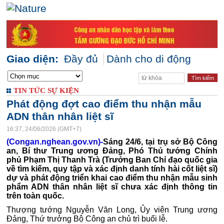
Giao diện:
Đầy đủ
Dành cho di động
TIN TỨC SỰ KIỆN
Phát động đợt cao điểm thu nhận mẫu
ADN thân nhân liệt sĩ
16:37, 24/06/2026 (GMT+7)
(Congan.nghean.gov.vn)-
Sáng 24/6, tại trụ sở Bộ Công
an, Bí thư Trung ương Đảng, Phó Thủ tướng Chính
phủ Phạm Thị Thanh Trà (Trưởng Ban Chỉ đạo quốc gia
về tìm kiếm, quy tập và xác định danh tính hài cốt liệt sĩ)
dự và phát động triển khai cao điểm thu nhận mẫu sinh
phẩm ADN thân nhân liệt sĩ chưa xác định thông tin
trên toàn quốc.
Thượng tướng Nguyễn Văn Long, Ủy viên Trung ương
Đảng, Thứ trưởng Bộ Công an chủ trì buổi lễ.