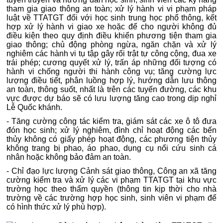
tham gia giao thông an toàn; xử lý hành vi vi phạm pháp
luật về TTATGT đối với học sinh trung học phổ thông, kết
hợp xử lý hành vi giao xe hoặc để cho người không đủ
điều kiện theo quy định điều khiển phương tiện tham gia
giao thông; chủ động phòng ngừa, ngăn chặn và xử lý
nghiêm các hành vi tụ tập gây rối trật tự công cộng, đua xe
trái phép; cương quyết xử lý, trấn áp những đối tượng có
hành vi chống người thi hành công vụ; tăng cường lực
lượng điều tiết, phân luồng hợp lý, hướng dẫn lưu thông
an toàn, thông suốt, nhất là trên các tuyến đường, các khu
vực được dự báo sẽ có lưu lượng tăng cao trong dịp nghỉ
Lễ Quốc khánh.
- Tăng cường công tác kiểm tra, giám sát các xe ô tô đưa
đón học sinh; xử lý nghiêm, đình chỉ hoạt động các bến
thủy không có giấy phép hoạt động, các phương tiện thủy
không trang bị phao, áo phao, dụng cụ nổi cứu sinh cá
nhân hoặc không bảo đảm an toàn.
- Chỉ đạo lực lượng Cảnh sát giao thông, Công an xã tăng
cường kiểm tra và xử lý các vi phạm TTATGT tại khu vực
trường học theo thẩm quyền (thông tin kịp thời cho nhà
trường về các trường hợp học sinh, sinh viên vi phạm để
có hình thức xử lý phù hợp).