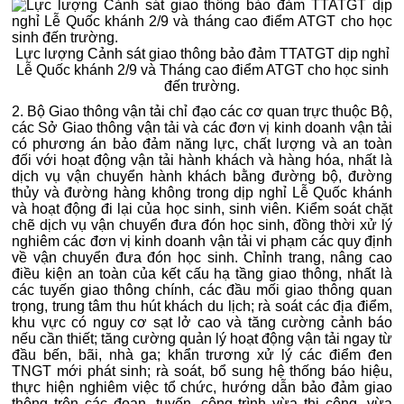
Lực lượng Cảnh sát giao thông bảo đảm TTATGT dịp nghỉ
Lễ Quốc khánh 2/9 và Tháng cao điểm ATGT cho học sinh
đến trường.
2. Bộ Giao thông vận tải chỉ đạo các cơ quan trực thuộc Bộ,
các Sở Giao thông vận tải và các đơn vị kinh doanh vận tải
có phương án bảo đảm năng lực, chất lượng và an toàn
đối với hoạt động vận tải hành khách và hàng hóa, nhất là
dịch vụ vận chuyển hành khách bằng đường bộ, đường
thủy và đường hàng không trong dịp nghỉ Lễ Quốc khánh
và hoạt động đi lại của học sinh, sinh viên. Kiểm soát chặt
chẽ dịch vụ vận chuyển đưa đón học sinh, đồng thời xử lý
nghiêm các đơn vị kinh doanh vận tải vi phạm các quy định
về vận chuyển đưa đón học sinh. Chỉnh trang, nâng cao
điều kiện an toàn của kết cấu hạ tầng giao thông, nhất là
các tuyến giao thông chính, các đầu mối giao thông quan
trọng, trung tâm thu hút khách du lịch; rà soát các địa điểm,
khu vực có nguy cơ sạt lở cao và tăng cường cảnh báo
nếu cần thiết; tăng cường quản lý hoạt động vận tải ngay từ
đầu bến, bãi, nhà ga; khẩn trương xử lý các điểm đen
TNGT mới phát sinh; rà soát, bổ sung hệ thống báo hiệu,
thực hiện nghiêm việc tổ chức, hướng dẫn bảo đảm giao
thông trên các đoạn, tuyến, công trình vừa thi công, vừa