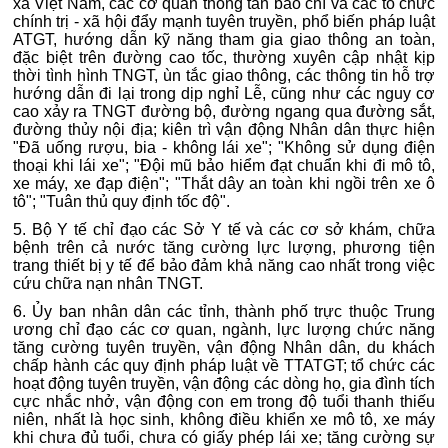
xã Việt Nam, các cơ quan thông tấn báo chí và các tổ chức
chính trị - xã hội đẩy mạnh tuyên truyền, phổ biến pháp luật
ATGT, hướng dẫn kỹ năng tham gia giao thông an toàn,
đặc biệt trên đường cao tốc, thường xuyên cập nhật kịp
thời tình hình TNGT, ùn tắc giao thông, các thông tin hỗ trợ
hướng dẫn đi lại trong dịp nghỉ Lễ, cũng như các nguy cơ
cao xảy ra TNGT đường bộ, đường ngang qua đường sắt,
đường thủy nội địa; kiên trì vận động Nhân dân thực hiện
"Đã uống rượu, bia - không lái xe"; "Không sử dụng điện
thoại khi lái xe"; "Đội mũ bảo hiểm đạt chuẩn khi đi mô tô,
xe máy, xe đạp điện"; "Thắt dây an toàn khi ngồi trên xe ô
tô"; "Tuân thủ quy định tốc độ".
5. Bộ Y tế chỉ đạo các Sở Y tế và các cơ sở khám, chữa
bệnh trên cả nước tăng cường lực lượng, phương tiện
trang thiết bị y tế để bảo đảm khả năng cao nhất trong việc
cứu chữa nạn nhân TNGT.
6. Ủy ban nhân dân các tỉnh, thành phố trực thuộc Trung
ương chỉ đạo các cơ quan, ngành, lực lượng chức năng
tăng cường tuyên truyền, vận động Nhân dân, du khách
chấp hành các quy định pháp luật về TTATGT; tổ chức các
hoạt động tuyên truyền, vận động các dòng họ, gia đình tích
cực nhắc nhở, vận động con em trong độ tuổi thanh thiếu
niên, nhất là học sinh, không điều khiển xe mô tô, xe máy
khi chưa đủ tuổi, chưa có giấy phép lái xe; tăng cường sự