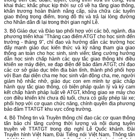
khai thác; khắc phục kịp thời sự cố về hạ tầng giao thông,
khẩn trương hoàn thành nâng cấp, sửa chữa các tuyến
giao thông trọng điểm, trong đô thị và trả lại lòng đường
cho Nhân dân đi lại trong thời gian nghỉ Lễ.
3. Bộ Giáo dục và Đào tạo phối hợp với các bộ, ngành, địa
phương triển khai "Tháng cao điểm ATGT cho học sinh đến
trường - tháng 9", chỉ đạo và hướng dẫn các trường học
đẩy mạnh giáo dục kiến thức và kỹ năng tham gia giao
thông an toàn cho học sinh, sinh viên; tăng cường hướng
dẫn học sinh chấp hành các quy tắc giao thông khi điều
khiển xe máy điện, xe đạp điện để bảo đảm ATGT; chỉ đạo
các cơ sở giáo dục trên địa bàn tỉnh, thành phố phối hợp
với Ban đại diện cha mẹ học sinh vận động cha, mẹ, người
giám hộ nhắc nhở, giáo dục con em mình tự giác chấp
hành quy tắc giao thông, có biện pháp quản lý và ký cam
kết chấp hành pháp luật về ATGT, không giao xe máy cho
con điều khiển khi chưa đủ tuổi, chưa có giấy phép lái xe;
phối hợp với cơ quan chức năng, chính quyền địa phương
bảo đảm TTATGT khu vực cổng trường.
4. Bộ Thông tin và Truyền thông chỉ đạo các cơ quan thông
tấn báo chí tăng cường thời lượng và nội dung tuyên
truyền về TTATGT trong dịp nghỉ Lễ Quốc khánh. Đài
Truyền hình Việt Nam, Đài Tiếng nói Việt Nam, Thông tấn