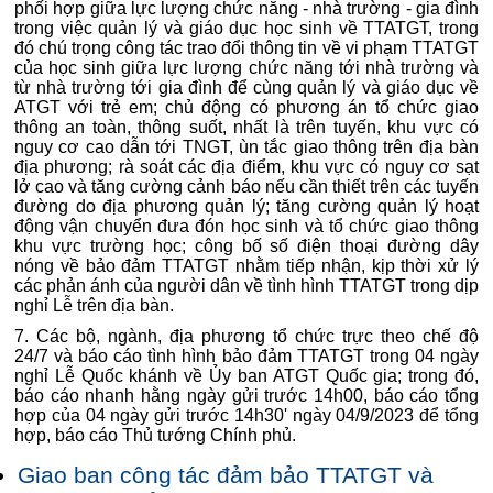
phối hợp giữa lực lượng chức năng - nhà trường - gia đình
trong việc quản lý và giáo dục học sinh về TTATGT, trong
đó chú trọng công tác trao đổi thông tin về vi phạm TTATGT
của học sinh giữa lực lượng chức năng tới nhà trường và
từ nhà trường tới gia đình để cùng quản lý và giáo dục về
ATGT với trẻ em; chủ động có phương án tổ chức giao
thông an toàn, thông suốt, nhất là trên tuyến, khu vực có
nguy cơ cao dẫn tới TNGT, ùn tắc giao thông trên địa bàn
địa phương; rà soát các địa điểm, khu vực có nguy cơ sạt
lở cao và tăng cường cảnh báo nếu cần thiết trên các tuyến
đường do địa phương quản lý; tăng cường quản lý hoạt
động vận chuyển đưa đón học sinh và tổ chức giao thông
khu vực trường học; công bố số điện thoại đường dây
nóng về bảo đảm TTATGT nhằm tiếp nhận, kịp thời xử lý
các phản ánh của người dân về tình hình TTATGT trong dịp
nghỉ Lễ trên địa bàn.
7. Các bộ, ngành, địa phương tổ chức trực theo chế độ
24/7 và báo cáo tình hình bảo đảm TTATGT trong 04 ngày
nghỉ Lễ Quốc khánh về Ủy ban ATGT Quốc gia; trong đó,
báo cáo nhanh hằng ngày gửi trước 14h00, báo cáo tổng
hợp của 04 ngày gửi trước 14h30' ngày 04/9/2023 để tổng
hợp, báo cáo Thủ tướng Chính phủ.
Giao ban công tác đảm bảo TTATGT và