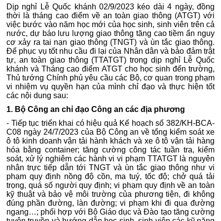
Dịp nghỉ Lễ Quốc khánh 02/9/2023 kéo dài 4 ngày, đồng
thời là tháng cao điểm về an toàn giao thông (ATGT) với
việc bước vào năm học mới của học sinh, sinh viên trên cả
nước, dự báo lưu lượng giao thông tăng cao tiềm ẩn nguy
cơ xảy ra tai nạn giao thông (TNGT) và ùn tắc giao thông.
Để phục vụ tốt nhu cầu đi lại của Nhân dân và bảo đảm trật
tự, an toàn giao thông (TTATGT) trong dịp nghỉ Lễ Quốc
khánh và Tháng cao điểm ATGT cho học sinh đến trường,
Thủ tướng Chính phủ yêu cầu các Bộ, cơ quan trong phạm
vi nhiệm vụ quyền hạn của mình chỉ đạo và thực hiện tốt
các nội dung sau:
1. Bộ Công an chỉ đạo Công an các địa phương
- Tiếp tục triển khai có hiệu quả Kế hoạch số 382/KH-BCA-
C08 ngày 24/7/2023 của Bộ Công an về tổng kiểm soát xe
ô tô kinh doanh vận tải hành khách và xe ô tô vận tải hàng
hóa bằng container; tăng cường công tác tuần tra, kiểm
soát, xử lý nghiêm các hành vi vi phạm TTATGT là nguyên
nhân trực tiếp dẫn tới TNGT và ùn tắc giao thông như vi
phạm quy định nồng độ cồn, ma tuý, tốc độ; chở quá tải
trọng, quá số người quy định; vi phạm quy định về an toàn
kỹ thuật và bảo vệ môi trường của phương tiện, đi không
đúng phần đường, làn đường; vi phạm khi đi qua đường
ngang…; phối hợp với Bộ Giáo dục và Đào tạo tăng cường
tuyên truyền và hướng dẫn học sinh, sinh viên các kỹ năng