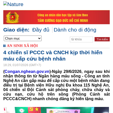
Giao diện:
Đầy đủ
Dành cho di động
AN SINH XÃ HỘI
4 chiến sĩ PCCC và CNCH kịp thời hiến
máu cấp cứu bệnh nhân
18:29, 01/07/2026 (GMT+7)
(
Congan.nghean.gov.vn
)-Ngày 29/6/2026, ngay sau khi
nhận thông tin từ Ngân hàng máu sống - Công an tỉnh
Nghệ An cần gấp máu để cấp cứu một bệnh nhân đang
điều trị tại Bệnh viện Hữu nghị Đa khoa 115 Nghệ An,
04 chiến sĩ Đội Cảnh sát phòng cháy, chữa cháy và
cứu nạn, cứu hộ trên sông (Phòng Cảnh sát
PCCC&CNCH) nhanh chóng đăng ký hiến tặng máu.