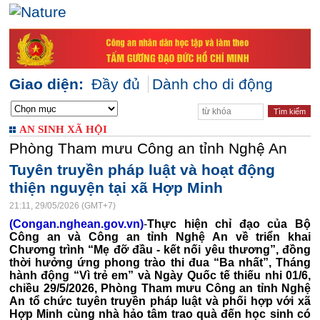
Giao diện:
Đầy đủ
Dành cho di động
AN SINH XÃ HỘI
Phòng Tham mưu Công an tỉnh Nghệ An
Tuyên truyền pháp luật và hoạt động
thiện nguyện tại xã Hợp Minh
21:11, 29/05/2026 (GMT+7)
(Congan.nghean.gov.vn)
-
Thực hiện chỉ đạo của Bộ
Công an và Công an tỉnh Nghệ An về triển khai
Chương trình “Mẹ đỡ đầu - kết nối yêu thương”, đồng
thời hưởng ứng phong trào thi đua “Ba nhất”, Tháng
hành động “Vì trẻ em” và Ngày Quốc tế thiếu nhi 01/6,
chiều 29/5/2026, Phòng Tham mưu Công an tỉnh Nghệ
An tổ chức tuyên truyền pháp luật và phối hợp với xã
Hợp Minh cùng nhà hảo tâm trao quà đến học sinh có