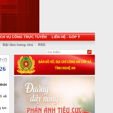
ỊCH VỤ CÔNG TRỰC TUYẾN
LIÊN HỆ - GÓP Ý
Đặt làm trang chủ
RSS
T+7]
026
thời
ở về
g lực