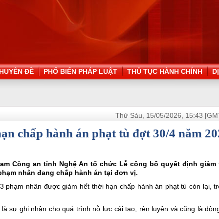
HUYÊN ĐỀ
PHỔ BIẾN PHÁP LUẬT
THỦ TỤC HÀNH CHÍNH
D
Thứ Sáu, 15/05/2026, 15:43 [GM
hạn chấp hành án phạt tù đợt 30/4 năm 2
giam Công an tỉnh Nghệ An tổ chức Lễ công bố quyết định giảm 
phạm nhân đang chấp hành án tại đơn vị.
3 phạm nhân được giảm hết thời hạn chấp hành án phạt tù còn lại, tr
à sự ghi nhận cho quá trình nỗ lực cải tạo, rèn luyện và cũng là độn