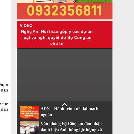
VIDEO
Nghệ An: Hội thảo góp ý các dự án
luật và nghị quyết do Bộ Công an
chủ trì
phạm
n năn
p tục
ADN – Hành trình nối lại mạch
g dân
nguồn
Văn phòng Bộ Công an đón nhận
danh hiệu Anh hùng lực lượng vũ