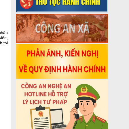
 nhân
viên,
h thi