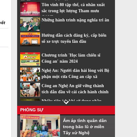
trang nhân dân
Tôn vinh 80 tập thể, cá nhân xuất
sắc trong lực lượng Tham mưu
CAND
Những hành trình nặng nghĩa tri ân
yết
Hướng dẫn cách đăng ký, cấp biển
số xe trực tuyến lần đầu
Chương trình 'Học làm chiến sĩ
Công an' năm 2024
Nghệ An: Người dân hài lòng với Bộ
phận một cửa Công an cấp xã
Công an Nghệ An giữ vững thành
tích dẫn đầu về cải cách hành chính
Nhiều tiện ích khi sử dụng phần
mềm VNeiD
PHÓNG SỰ
Cách đăng ký tài khoản định danh
Ấm áp tình quân dân
điện tử
trong bão lũ ở miền
Tây xứ Nghệ