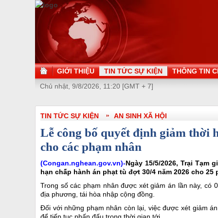
GIỚI THIỆU
TIN TỨC SỰ KIỆN
THÔNG TIN C
Chủ nhật, 9/8/2026, 11:20 [GMT + 7]
TIN TỨC SỰ KIỆN
AN SINH XÃ HỘI
Lễ công bố quyết định giảm thời 
cho các phạm nhân
(Congan.nghean.gov.vn)-
Ngày 15/5/2026, Trại Tạm 
hạn chấp hành án phạt tù đợt 30/4 năm 2026 cho 25 
Trong số các phạm nhân được xét giảm án lần này, có 0
địa phương, tái hòa nhập cộng đồng.
Đối với những phạm nhân còn lại, việc được xét giảm án l
để tiếp tục phấn đấu trong thời gian tới.