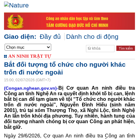
Giao diện:
Đầy đủ
Dành cho di động
AN NINH TRẬT TỰ
Bắt đối tượng tổ chức cho người khác
trốn đi nước ngoài
15:00, 02/07/2026 (GMT+7)
Bị Cơ quan An ninh điều tra
(Congan.nghean.gov.vn)-
Công an tỉnh Nghệ An ra quyết định khởi tố bị can, lệnh
bắt bị can để tạm giam về tội “Tổ chức cho người khác
trốn đi nước ngoài”, Nguyễn Đình Hiếu (sinh năm
2001), trú tại xóm Thượng Thọ, xã Nghi Lộc, tỉnh Nghệ
An lẩn trốn khỏi địa phương. Tuy nhiên, hành tung của
đối tượng nhanh chóng bị cơ quan Công an phát hiện,
bắt giữ.
Ngày 29/6/2026, Cơ quan An ninh điều tra Công an tỉnh