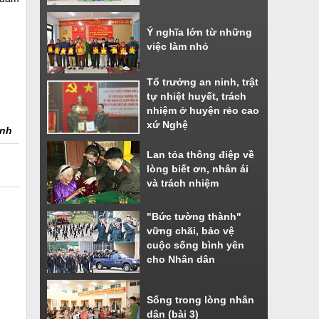
Ý nghĩa lớn từ những
việc làm nhỏ
Tổ trưởng an ninh, trật
tự nhiệt huyết, trách
nhiệm ở huyện rẻo cao
xứ Nghệ
Anh
Lan tỏa thông điệp về
lòng biết ơn, nhân ái
và trách nhiệm
"Bức tường thành"
vững chãi, bảo vệ
cuộc sống bình yên
cho Nhân dân
Sống trong lòng nhân
dân (bài 3)