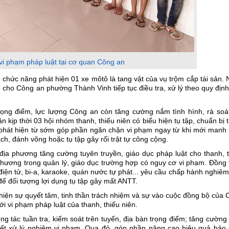
 vi phạm pháp luật tại cơ quan Công an
ng chức năng phát hiện 01 xe môtô là tang vật của vụ trộm cắp tài sản.
o cho Công an phường Thành Vinh tiếp tục điều tra, xử lý theo quy địn
trọng điểm, lực lượng Công an còn tăng cường nắm tình hình, rà soá
kịp thời 03 hội nhóm thanh, thiếu niên có biểu hiện tụ tập, chuẩn bị
phát hiện từ sớm góp phần ngăn chặn vi phạm ngay từ khi mới manh 
ch, đánh võng hoặc tụ tập gây rối trật tự công cộng.
 địa phương tăng cường tuyên truyền, giáo dục pháp luật cho thanh, 
phương trong quản lý, giáo dục trường hợp có nguy cơ vi phạm. Đồng 
iện tử, bi-a, karaoke, quán nước tự phát... yêu cầu chấp hành nghiê
để đối tượng lợi dụng tụ tập gây mất ANTT.
hiện sự quyết tâm, tinh thần trách nhiệm và sự vào cuộc đồng bộ của
i vi phạm pháp luật của thanh, thiếu niên.
công tác tuần tra, kiểm soát trên tuyến, địa bàn trọng điểm; tăng cường
yết xử lý nghiêm vi phạm. Qua đó, góp phần nâng cao hiệu quả bảo