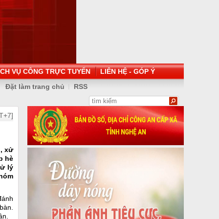
ỊCH VỤ CÔNG TRỰC TUYẾN
LIÊN HỆ - GÓP Ý
Đặt làm trang chủ
RSS
T+7]
, xử
p hè
ử lý
nhóm
 đánh
 bàn.
ân.