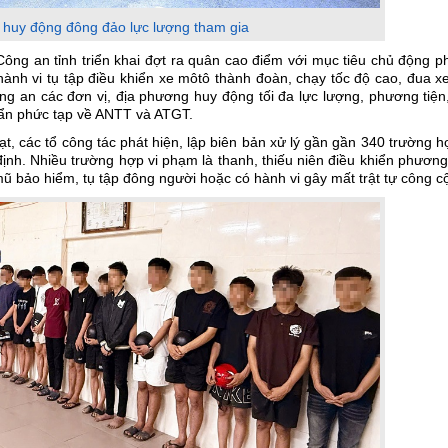
 huy động đông đảo lực lượng tham gia
Công an tỉnh triển khai đợt ra quân cao điểm với mục tiêu chủ động 
ành vi tụ tập điều khiển xe môtô thành đoàn, chạy tốc độ cao, đua xe
ng an các đơn vị, địa phương huy động tối đa lực lượng, phương tiện
m ẩn phức tạp về ANTT và ATGT.
ạt, các tổ công tác phát hiện, lập biên bản xử lý gần gần 340 trường h
ịnh. Nhiều trường hợp vi phạm là thanh, thiếu niên điều khiển phương
mũ bảo hiểm, tụ tập đông người hoặc có hành vi gây mất trật tự công c