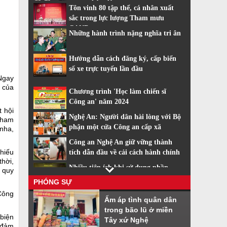
trang nhân dân
Tôn vinh 80 tập thể, cá nhân xuất
sắc trong lực lượng Tham mưu
CAND
Những hành trình nặng nghĩa tri ân
Hướng dẫn cách đăng ký, cấp biển
số xe trực tuyến lần đầu
 Ngay
h của
Chương trình 'Học làm chiến sĩ
Công an' năm 2024
t hội
Nghệ An: Người dân hài lòng với Bộ
 tham
phận một cửa Công an cấp xã
nha,
Công an Nghệ An giữ vững thành
thiếu
tích dẫn đầu về cải cách hành chính
thời,
Nhiều tiện ích khi sử dụng phần
m quy
mềm VNeiD
PHÓNG SỰ
Cách đăng ký tài khoản định danh
 Công
Ấm áp tình quân dân
điện tử
trong bão lũ ở miền
 biện
Tây xứ Nghệ
 đảm