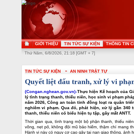
GIỚI THIỆU
TIN TỨC SỰ KIỆN
THÔNG TIN C
Thứ Năm, 6/8/2026, 21:18 [GMT + 7]
TIN TỨC SỰ KIỆN
AN NINH TRẬT TỰ
Quyết liệt đấu tranh, xử lý vi phạ
(Congan.nghean.gov.vn)-
Thực hiện Kế hoạch của Gi
lý tình trạng thanh, thiếu niên, học sinh vi phạm phá
năm 2026, Công an toàn tỉnh đồng loạt ra quân triể
nghiêm vi phạm. Qua đó, phát hiện, xử lý gần 340
thanh, thiếu niên có biểu hiện tụ tập, gây mất ANTT.
Thời gian qua, tình trạng một bộ phận thanh, thiếu niê
võng, nẹt pô, không đội mũ bảo hiểm, thậm chí mang the
Hành vi này có nguy cơ cao gây tai nạn giao thông, ảnh 