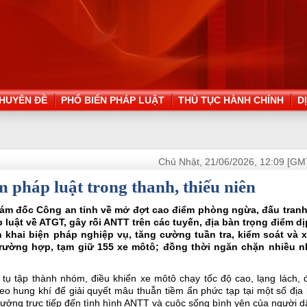
HUYÊN ĐỀ
PHỔ BIẾN PHÁP LUẬT
THỦ TỤC HÀNH CHÍNH
D
Chủ Nhật, 21/06/2026, 12:09 [GM
m pháp luật trong thanh, thiếu niên
ám đốc Công an tỉnh về mở đợt cao điểm phòng ngừa, đấu tranh
p luật về ATGT, gây rối ANTT trên các tuyến, địa bàn trọng điểm dị
n khai biện pháp nghiệp vụ, tăng cường tuần tra, kiểm soát và x
 trường hợp, tạm giữ 155 xe môtô; đồng thời ngăn chặn nhiều 
n tụ tập thành nhóm, điều khiển xe môtô chạy tốc độ cao, lạng lách,
o hung khí để giải quyết mâu thuẫn tiềm ẩn phức tạp tại một số địa
hưởng trực tiếp đến tình hình ANTT và cuộc sống bình yên của người d