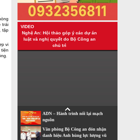
phòng
 trái
VIDEO
, tập
Nghệ An: Hội thảo góp ý các dự án
luật và nghị quyết do Bộ Công an
ợp vi
chủ trì
 tiện
ộng.
ADN – Hành trình nối lại mạch
nguồn
Văn phòng Bộ Công an đón nhận
danh hiệu Anh hùng lực lượng vũ