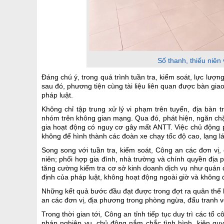
Số thanh, thiếu niên
Đáng chú ý, trong quá trình tuần tra, kiểm soát, lực lượ
sau đó, phương tiện cùng tài liệu liên quan được bàn gia
pháp luật.
Không chỉ tập trung xử lý vi phạm trên tuyến, địa bàn 
nhóm trên không gian mạng. Qua đó, phát hiện, ngăn chặn 
gia hoạt động có nguy cơ gây mất ANTT. Việc chủ động 
không để hình thành các đoàn xe chạy tốc độ cao, lạng lá
Song song với tuần tra, kiểm soát, Công an các đơn vị,
niên; phối hợp gia đình, nhà trường và chính quyền địa 
tăng cường kiểm tra cơ sở kinh doanh dịch vụ như quán đ
định của pháp luật, không hoạt động ngoài giờ và không 
Những kết quả bước đầu đạt được trong đợt ra quân thể 
an các đơn vị, địa phương trong phòng ngừa, đấu tranh vớ
Trong thời gian tới, Công an tỉnh tiếp tục duy trì các tổ 
pháp nghiệp vụ, chủ động nắm chắc tình hình, kiên qu